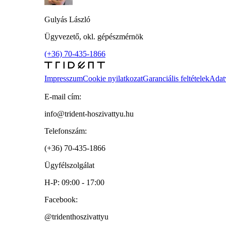
Gulyás László
Ügyvezető, okl. gépészmérnök
(+36) 70-435-1866
Impresszum
Cookie nyilatkozat
Garanciális feltételek
Adat
E-mail cím:
info@trident-hoszivattyu.hu
Telefonszám:
(+36) 70-435-1866
Ügyfélszolgálat
H-P: 09:00 - 17:00
Facebook:
@tridenthoszivattyu