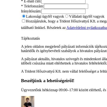
*
E-mail cím:
*
Telefonszám:
Irányítószám:
Lakossági ügyfél vagyok
Vállalati ügyfél vagyok
Hozzájárulok, hogy a Trident Hőszivattyú Kft. a megado
található linkkel. Részletek az
Adatvédelmi nyilatkozatb
Tájékoztatás
A jelen oldalon megjelenő pályázati információk tájékozta
határidők és igénybevételi szabályok a hivatalos pályázat-
A pályázat aktuális, hivatalos szövegét és mindenkori álla
időbeli csúszása miatt eltérhetnek a hivatalos feltételektől
A Trident Hőszivattyú Kft. nem vállal felelősséget a feltü
Beszéljünk a lehetőségeiről!
Ügyvezetőnk hétköznap 09:00–17:00 között elérhető, és k