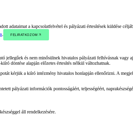
tt adataimat a kapcsolatfelvétel és pályázati értesítések küldése céljá
an
.
FELIRATKOZOM
FELIRATKOZOM
tó jellegűek és nem minősülnek hivatalos pályázati felhívásnak vagy ajá
kiíró döntése alapján előzetes értesítés nélkül változhatnak.
potát kérjük a kiíró intézmény hivatalos honlapján ellenőrizni. A megjel
.
ntetett pályázati információk pontosságáért, teljességéért, naprakészség
észséggel áll rendelkezésére.