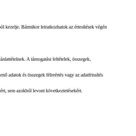
ból kezelje. Bármikor leiratkozhatok az értesítések végén
nlattételnek. A támogatási feltételek, összegek,
enő adatok és összegek félreértés vagy az adatfrissítés
éért, sem azokból levont következtetésekért.