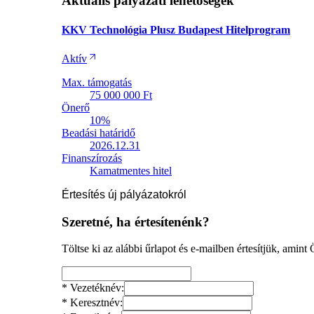
Aktuális pályázati lehetőségek
KKV Technológia Plusz Budapest Hitelprogram
Aktív
Max. támogatás
75 000 000 Ft
Önerő
10%
Beadási határidő
2026.12.31
Finanszírozás
Kamatmentes hitel
Értesítés új pályázatokról
Szeretné, ha értesítenénk?
Töltse ki az alábbi űrlapot és e-mailben értesítjük, amin
*
Vezetéknév:
*
Keresztnév: