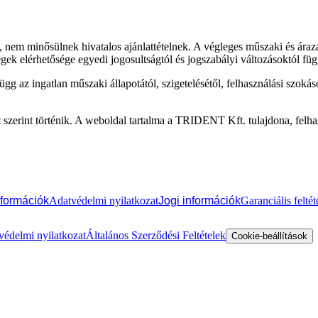
, nem minősülnek hivatalos ajánlattételnek. A végleges műszaki és árazá
gek elérhetősége egyedi jogosultságtól és jogszabályi változásoktól füg
g az ingatlan műszaki állapotától, szigetelésétől, felhasználási szokáso
szerint történik. A weboldal tartalma a TRIDENT Kft. tulajdona, felha
nformációk
Adatvédelmi nyilatkozat
Jogi információk
Garanciális feltét
védelmi nyilatkozat
Általános Szerződési Feltételek
Cookie-beállítások