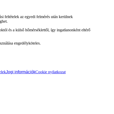
si feltételek az egyedi felmérés után kerülnek
ghet.
któl és a külső hőmérséklettől, így ingatlanonként eltérő
sználása engedélyköteles.
elek
Jogi információk
Cookie nyilatkozat