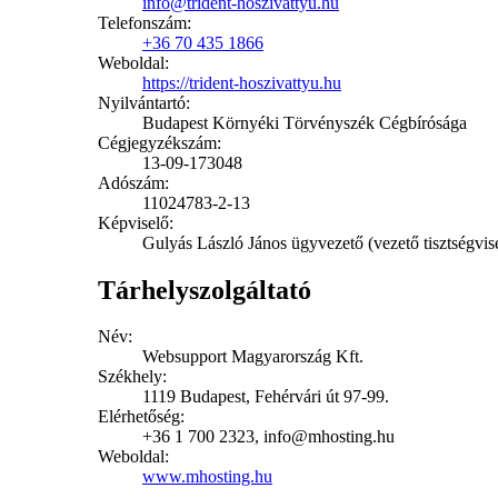
info@trident-hoszivattyu.hu
Telefonszám:
+36 70 435 1866
Weboldal:
https://trident-hoszivattyu.hu
Nyilvántartó:
Budapest Környéki Törvényszék Cégbírósága
Cégjegyzékszám:
13-09-173048
Adószám:
11024783-2-13
Képviselő:
Gulyás László János ügyvezető (vezető tisztségvis
Tárhelyszolgáltató
Név:
Websupport Magyarország Kft.
Székhely:
1119 Budapest, Fehérvári út 97-99.
Elérhetőség:
+36 1 700 2323, info@mhosting.hu
Weboldal:
www.mhosting.hu