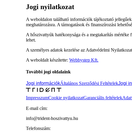
Jogi nyilatkozat
A weboldalon található információk tájékoztató jellegűek
meghatározásra. A támogatások és finanszírozási lehetősé
A hőszivattyúk hatékonysága és a megtakarítás mértéke füg
lehet.
A személyes adatok kezelése az Adatvédelmi Nyilatkozat 
A weboldalt készítette:
Webbystep Kft.
További jogi oldalaink
Jogi információk
Általános Szerződési Feltételek
Jogi i
Impresszum
Cookie nyilatkozat
Garanciális feltételek
Adat
E-mail cím:
info@trident-hoszivattyu.hu
Telefonszám: