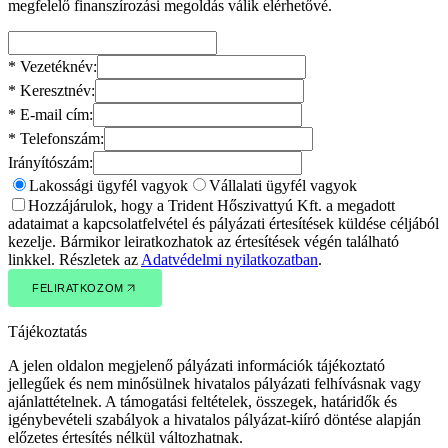
megfelelő finanszírozási megoldás válik elérhetővé.
*
Vezetéknév:
*
Keresztnév:
*
E-mail cím:
*
Telefonszám:
Irányítószám:
Lakossági ügyfél vagyok
Vállalati ügyfél vagyok
Hozzájárulok, hogy a Trident Hőszivattyú Kft. a megadott
adataimat a kapcsolatfelvétel és pályázati értesítések küldése céljából
kezelje. Bármikor leiratkozhatok az értesítések végén található
linkkel. Részletek az
Adatvédelmi nyilatkozatban
.
FELIRATKOZOM
FELIRATKOZOM
Tájékoztatás
A jelen oldalon megjelenő pályázati információk tájékoztató
jellegűek és nem minősülnek hivatalos pályázati felhívásnak vagy
ajánlattételnek. A támogatási feltételek, összegek, határidők és
igénybevételi szabályok a hivatalos pályázat-kiíró döntése alapján
előzetes értesítés nélkül változhatnak.