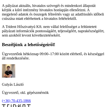
A pályázat aktuális, hivatalos szövegét és mindenkori állapotát
kérjük a kiíró intézmény hivatalos honlapján ellenőrizni. A
megjelenő adatok és összegek félreértés vagy az adatfrissítés időbeli
csúszása miatt eltérhetnek a hivatalos feltételektől.
A Trident Hőszivattyú Kft. nem vállal felelősséget a feltüntetett
pályázati információk pontosságáért, teljességéért, naprakészségéért,
sem azokból levont következtetésekért.
Beszéljünk a lehetőségeiről!
Ügyvezetőnk hétköznap 09:00–17:00 között elérhető, és készséggel
áll rendelkezésére.
Gulyás László
Ügyvezető, okl. gépészmérnök
(+36) 70-435-1866