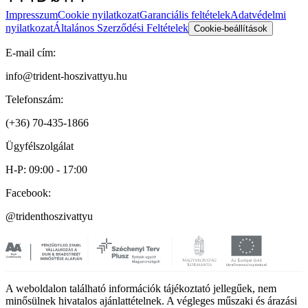
Impresszum
Cookie nyilatkozat
Garanciális feltételek
Adatvédelmi
nyilatkozat
Általános Szerződési Feltételek
Cookie-beállítások
E-mail cím:
info@trident-hoszivattyu.hu
Telefonszám:
(+36) 70-435-1866
Ügyfélszolgálat
H-P: 09:00 - 17:00
Facebook:
@tridenthoszivattyu
A weboldalon található információk tájékoztató jellegűek, nem
minősülnek hivatalos ajánlattételnek. A végleges műszaki és árazási