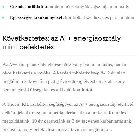
Csendes működés:
modern hőszivattyúk zajszintje minimális
Egészséges lakókörnyezet:
kontrollált szellőzés és páratartalom
Következtetés: az A++ energiaosztály
mint befektetés
Az A++ energiaosztály elérése hőszivattyúval nem luxus, hanem
okos befektetés a jövőbe. A kezdeti többletköltség 8-12 év alatt
megtérül, ezt követően pedig évtizedekig élvezheti az alacsony
üzemeltetési költségeket és a kiváló komfortot.
A Trident Kft. szakértői segítségével az A++ energiaosztály elérhető
célként jelenik meg, nem pedig elérhetetlen álomként. Komplex
megoldásaink, 10 év garanciánk és 3 év ingyenes karbantartásunk
biztosítja, hogy befektetése hosszú távon is megtérüljön.