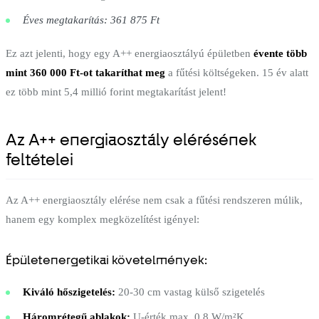
Éves megtakarítás: 361 875 Ft
Ez azt jelenti, hogy egy A++ energiaosztályú épületben
évente több
mint 360 000 Ft-ot takaríthat meg
a fűtési költségeken. 15 év alatt
ez több mint 5,4 millió forint megtakarítást jelent!
Az A++ energiaosztály elérésének
feltételei
Az A++ energiaosztály elérése nem csak a fűtési rendszeren múlik,
hanem egy komplex megközelítést igényel:
Épületenergetikai követelmények:
Kiváló hőszigetelés:
20-30 cm vastag külső szigetelés
Háromrétegű ablakok:
U-érték max. 0,8 W/m²K