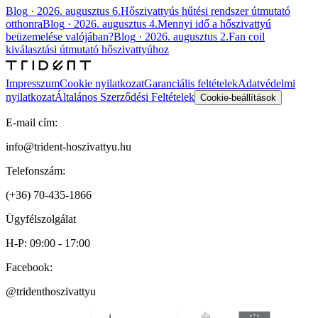
Blog
·
2026. augusztus 6.
Hőszivattyús hűtési rendszer útmutató
otthonra
Blog
·
2026. augusztus 4.
Mennyi idő a hőszivattyú
beüzemelése valójában?
Blog
·
2026. augusztus 2.
Fan coil
kiválasztási útmutató hőszivattyúhoz
Impresszum
Cookie nyilatkozat
Garanciális feltételek
Adatvédelmi
nyilatkozat
Általános Szerződési Feltételek
Cookie-beállítások
E-mail cím:
info@trident-hoszivattyu.hu
Telefonszám:
(+36) 70-435-1866
Ügyfélszolgálat
H-P: 09:00 - 17:00
Facebook:
@tridenthoszivattyu