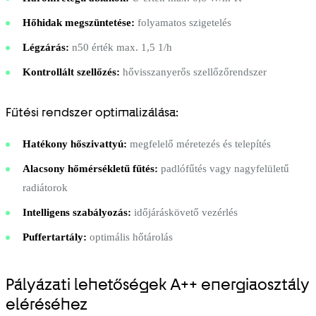
Hőhidak megszüntetése:
folyamatos szigetelés
Légzárás:
n50 érték max. 1,5 1/h
Kontrollált szellőzés:
hővisszanyerős szellőzőrendszer
Fűtési rendszer optimalizálása:
Hatékony hőszivattyú:
megfelelő méretezés és telepítés
Alacsony hőmérsékletű fűtés:
padlófűtés vagy nagyfelületű
radiátorok
Intelligens szabályozás:
időjáráskövető vezérlés
Puffertartály:
optimális hőtárolás
Pályázati lehetőségek A++ energiaosztály
eléréséhez