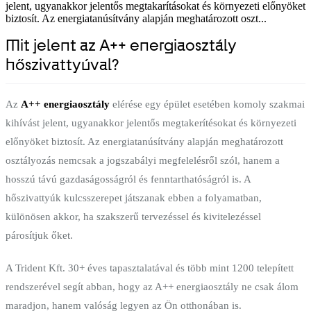
jelent, ugyanakkor jelentős megtakarításokat és környezeti előnyöket
biztosít. Az energiatanúsítvány alapján meghatározott oszt...
Mit jelent az A++ energiaosztály
hőszivattyúval?
Az
A++ energiaosztály
elérése egy épület esetében komoly szakmai
kihívást jelent, ugyanakkor jelentős megtakerítésokat és környezeti
előnyöket biztosít. Az energiatanúsítvány alapján meghatározott
osztályozás nemcsak a jogszabályi megfelelésről szól, hanem a
hosszú távú gazdaságosságról és fenntarthatóságról is. A
hőszivattyúk kulcsszerepet játszanak ebben a folyamatban,
különösen akkor, ha szakszerű tervezéssel és kivitelezéssel
párosítjuk őket.
A Trident Kft. 30+ éves tapasztalatával és több mint 1200 telepített
rendszerével segít abban, hogy az A++ energiaosztály ne csak álom
maradjon, hanem valóság legyen az Ön otthonában is.