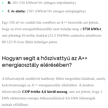
B:
101-150 kWh/m²/év (átlagos teljesítmény)
C és alatta:
150+ kWh/m²/év (magas energiaigény)
Egy 150 m²-es családi ház esetében az A++ besorolás azt jelenti,
hogy az éves energiafelhasználás nem haladja meg a
3750 kWh-t
,
ami jelenlegi H-tarifás árakkal (23,5 Ft/kWh) számolva mindössze
88 125 Ft éves fűtési költséget jelent.
Hogyan segít a hőszivattyú az A++
energiaosztály elérésében?
A hőszivattyúk rendkívül hatékony fűtési megoldást kínálnak, amely
kulcsfontosságú az A++ energiaosztály eléréséhez. A modern
hőszivattyúk
COP értéke 4,6 körül mozog
, ami azt jelenti, hogy 1
kWh elektromos energia felhasználásával 4,6 kWh hőenergiát
tudnak előállítani.