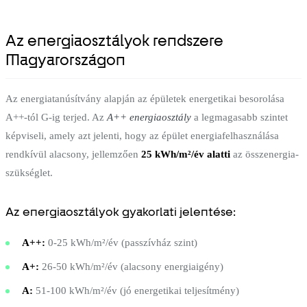
Az energiaosztályok rendszere
Magyarországon
Az energiatanúsítvány alapján az épületek energetikai besorolása
A++-tól G-ig terjed. Az
A++ energiaosztály
a legmagasabb szintet
képviseli, amely azt jelenti, hogy az épület energiafelhasználása
rendkívül alacsony, jellemzően
25 kWh/m²/év alatti
az összenergia-
szükséglet.
Az energiaosztályok gyakorlati jelentése:
A++:
0-25 kWh/m²/év (passzívház szint)
A+:
26-50 kWh/m²/év (alacsony energiaigény)
A:
51-100 kWh/m²/év (jó energetikai teljesítmény)