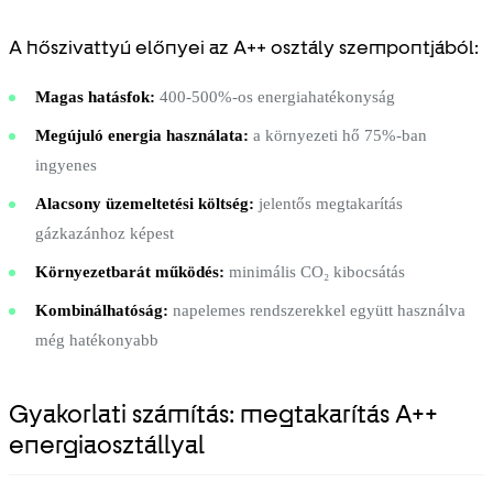
A hőszivattyú előnyei az A++ osztály szempontjából:
Magas hatásfok:
400-500%-os energiahatékonyság
Megújuló energia használata:
a környezeti hő 75%-ban
ingyenes
Alacsony üzemeltetési költség:
jelentős megtakarítás
gázkazánhoz képest
Környezetbarát működés:
minimális CO₂ kibocsátás
Kombinálhatóság:
napelemes rendszerekkel együtt használva
még hatékonyabb
Gyakorlati számítás: megtakarítás A++
energiaosztállyal