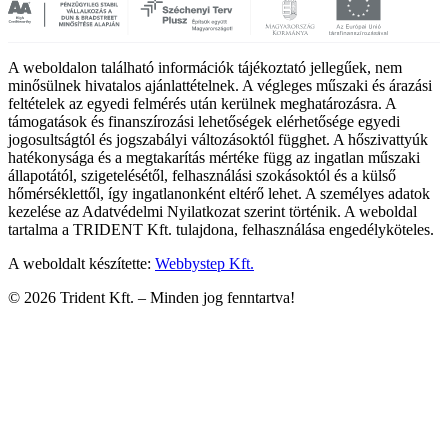
A weboldalon található információk tájékoztató jellegűek, nem
minősülnek hivatalos ajánlattételnek. A végleges műszaki és árazási
feltételek az egyedi felmérés után kerülnek meghatározásra. A
támogatások és finanszírozási lehetőségek elérhetősége egyedi
jogosultságtól és jogszabályi változásoktól függhet. A hőszivattyúk
hatékonysága és a megtakarítás mértéke függ az ingatlan műszaki
állapotától, szigetelésétől, felhasználási szokásoktól és a külső
hőmérséklettől, így ingatlanonként eltérő lehet. A személyes adatok
kezelése az Adatvédelmi Nyilatkozat szerint történik. A weboldal
tartalma a TRIDENT Kft. tulajdona, felhasználása engedélyköteles.
A weboldalt készítette:
Webbystep Kft.
©
2026
Trident Kft. –
Minden jog fenntartva!