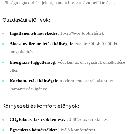
költségmegtakarítást jelent, hanem hosszú távú befektetés is:
Gazdasági előnyök:
Ingatlanérték növekedés:
15-25%-os többletérték
Alacsony üzemeltetési költségek:
évente 300-400 000 Ft
megtakarítás
Energiaár-függetlenség:
védelem az energiaárak emelkedése
ellen
Karbantartási költségek:
modern rendszerek alacsony
karbantartási igénye
Környezeti és komfort előnyök:
CO₂ kibocsátás csökkentése:
70-80%-os csökkenés
Egyenletes hőmérséklet:
kiváló komfortérzet