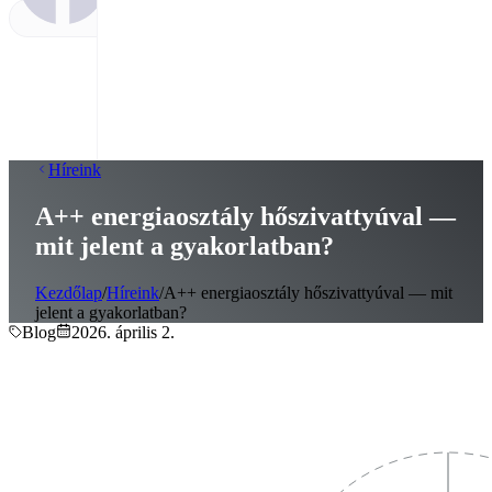
Híreink
A++ energiaosztály hőszivattyúval —
mit jelent a gyakorlatban?
Kezdőlap
/
Híreink
/
A++ energiaosztály hőszivattyúval — mit
jelent a gyakorlatban?
Blog
2026. április 2.