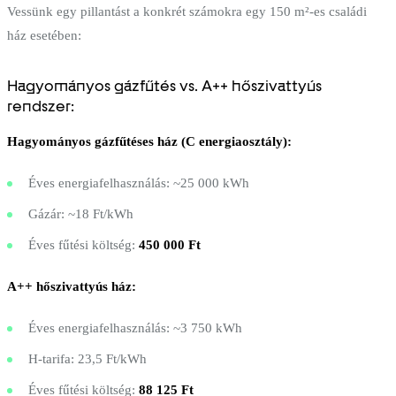
Vessünk egy pillantást a konkrét számokra egy 150 m²-es családi
ház esetében:
Hagyományos gázfűtés vs. A++ hőszivattyús
rendszer:
Hagyományos gázfűtéses ház (C energiaosztály):
Éves energiafelhasználás: ~25 000 kWh
Gázár: ~18 Ft/kWh
Éves fűtési költség:
450 000 Ft
A++ hőszivattyús ház:
Éves energiafelhasználás: ~3 750 kWh
H-tarifa: 23,5 Ft/kWh
Éves fűtési költség:
88 125 Ft