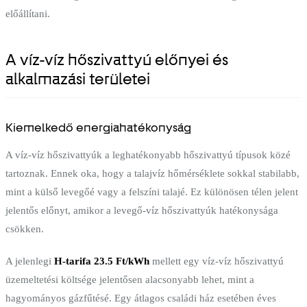
előállítani.
A víz-víz hőszivattyú előnyei és
alkalmazási területei
Kiemelkedő energiahatékonyság
A víz-víz hőszivattyúk a leghatékonyabb hőszivattyú típusok közé
tartoznak. Ennek oka, hogy a talajvíz hőmérséklete sokkal stabilabb,
mint a külső levegőé vagy a felszíni talajé. Ez különösen télen jelent
jelentős előnyt, amikor a levegő-víz hőszivattyúk hatékonysága
csökken.
A jelenlegi
H-tarifa 23.5 Ft/kWh
mellett egy víz-víz hőszivattyú
üzemeltetési költsége jelentősen alacsonyabb lehet, mint a
hagyományos gázfűtésé. Egy átlagos családi ház esetében éves