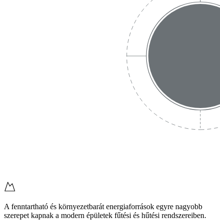
A fenntartható és környezetbarát energiaforrások egyre nagyobb
szerepet kapnak a modern épületek fűtési és hűtési rendszereiben.