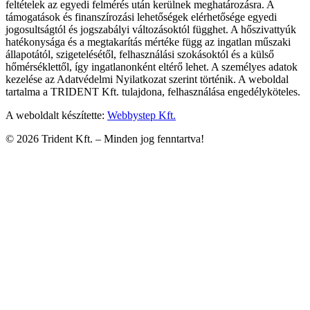
feltételek az egyedi felmérés után kerülnek meghatározásra. A
támogatások és finanszírozási lehetőségek elérhetősége egyedi
jogosultságtól és jogszabályi változásoktól függhet. A hőszivattyúk
hatékonysága és a megtakarítás mértéke függ az ingatlan műszaki
állapotától, szigetelésétől, felhasználási szokásoktól és a külső
hőmérséklettől, így ingatlanonként eltérő lehet. A személyes adatok
kezelése az Adatvédelmi Nyilatkozat szerint történik. A weboldal
tartalma a TRIDENT Kft. tulajdona, felhasználása engedélyköteles.
A weboldalt készítette:
Webbystep Kft.
©
2026
Trident Kft. –
Minden jog fenntartva!