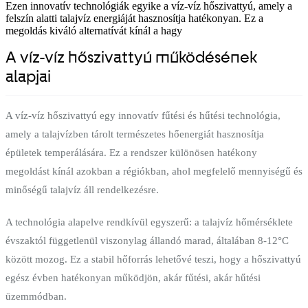
Ezen innovatív technológiák egyike a víz-víz hőszivattyú, amely a
felszín alatti talajvíz energiáját hasznosítja hatékonyan. Ez a
megoldás kiváló alternatívát kínál a hagy
A víz-víz hőszivattyú működésének
alapjai
A víz-víz hőszivattyú egy innovatív fűtési és hűtési technológia,
amely a talajvízben tárolt természetes hőenergiát hasznosítja
épületek temperálására. Ez a rendszer különösen hatékony
megoldást kínál azokban a régiókban, ahol megfelelő mennyiségű és
minőségű talajvíz áll rendelkezésre.
A technológia alapelve rendkívül egyszerű: a talajvíz hőmérséklete
évszaktól függetlenül viszonylag állandó marad, általában 8-12°C
között mozog. Ez a stabil hőforrás lehetővé teszi, hogy a hőszivattyú
egész évben hatékonyan működjön, akár fűtési, akár hűtési
üzemmódban.