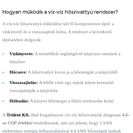
Hogyan működik a víz-víz hőszivattyú rendszer?
A víz-víz hőszivattyú működése két fő komponensre épül: a
vízkinyerő és a visszasajtoló kútra. A rendszer a következő
lépésekben dolgozik:
Vízkinyerés:
A termelőkút segítségével talajvizet emelnek a
felszínre
Hőcsere:
A hőszivattyú kivon ja a hőenergiát a talajvízből
Visszasajtolás:
A lehűlt vizet egy másik kúton keresztül
visszajuttatják a talajvízbe
Hőleadás:
A kinyert hőenergia a fűtési rendszerbe kerül
A
Trident Kft.
által forgalmazott víz-víz hőszivattyúk átlagosan
4.6-
os COP értékkel
rendelkeznek, ami azt jelenti, hogy 1 kWh
elektromos energia felhasználásával 4.6 kWh hőenergiát tudnak