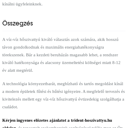
kínálni ügyfeleinknek.
Összegzés
A víz-víz hőszivattyú kiváló választás azok számára, akik hosszú
távon gondolkodnak és maximális energiahatékonyságra
törekszenek. Bár a kezdeti beruházás magasabb lehet, a rendszer
kiváló hatékonysága és alacsony üzemeltetési költségei miatt 8-12
év alatt megtérül.
A technológia környezetbarát, megbízható és tartós megoldást kínál
a modern épületek fűtési és hűtési igényeire. A megfelelő tervezés és
kivitelezés mellett egy víz-víz hőszivattyú évtizedekig szolgálhatja a
családot.
Kérjen ingyenes előzetes ajánlatot a trident-hoszivattyu.hu
oldalon
, és tapasztalt szakembereink segítségével találja meg az Ön