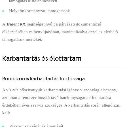
támogatás kistelepüléseken
Helyi önkormányzati támogatások
A
Trident Kft.
segítséget nyújt a pályázati dokumentáció
elkészítésében és benyújtásában, maximalizálva ezzel az elérhető
támogatások mértékét.
Karbantartás és élettartam
Rendszeres karbantartás fontossága
A víz-víz hőszivattyúk karbantartási igénye viszonylag alacsony,
azonban a rendszer hosszú távú hatékonyságának fenntartása
érdekében éves szerviz szükséges. A karbantartás során ellenőrizni
kell:
Vízkör tisztaságát és áramlását