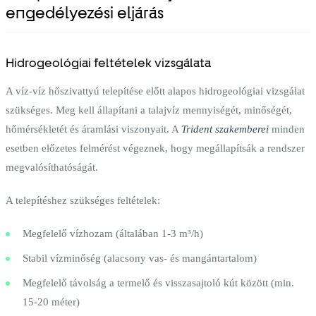
engedélyezési eljárás
Hidrogeológiai feltételek vizsgálata
A víz-víz hőszivattyú telepítése előtt alapos hidrogeológiai vizsgálat
szükséges. Meg kell állapítani a talajvíz mennyiségét, minőségét,
hőmérsékletét és áramlási viszonyait. A
Trident szakemberei
minden
esetben előzetes felmérést végeznek, hogy megállapítsák a rendszer
megvalósíthatóságát.
A telepítéshez szükséges feltételek:
Megfelelő vízhozam (általában 1-3 m³/h)
Stabil vízminőség (alacsony vas- és mangántartalom)
Megfelelő távolság a termelő és visszasajtoló kút között (min.
15-20 méter)