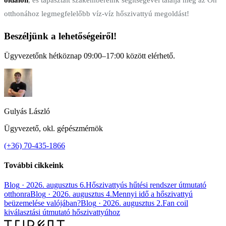
otthonához legmegfelelőbb víz-víz hőszivattyú megoldást!
Beszéljünk a lehetőségeiről!
Ügyvezetőnk hétköznap 09:00–17:00 között elérhető.
Gulyás László
Ügyvezető, okl. gépészmérnök
(+36) 70-435-1866
További cikkeink
Blog
·
2026. augusztus 6.
Hőszivattyús hűtési rendszer útmutató
otthonra
Blog
·
2026. augusztus 4.
Mennyi idő a hőszivattyú
beüzemelése valójában?
Blog
·
2026. augusztus 2.
Fan coil
kiválasztási útmutató hőszivattyúhoz