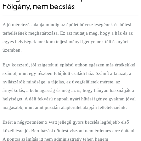
hőigény, nem becslés
A jó méretezés alapja mindig az épület hőveszteségének és hűtési
terhelésének meghatározása. Ez azt mutatja meg, hogy a ház és az
egyes helyiségek mekkora teljesítményt igényelnek téli és nyári
üzemben.
Egy korszerű, jól szigetelt új építésű otthon egészen más értékekkel
számol, mint egy részben felújított családi ház. Számít a falazat, a
nyílászárók minősége, a tájolás, az üvegfelületek mérete, az
árnyékolás, a belmagasság és még az is, hogy hányan használják a
helyiséget. A déli fekvésű nappali nyári hűtési igénye gyakran jóval
magasabb, mint amit pusztán alapterület alapján feltételeznénk.
Ezért a négyzetméter x watt jellegű gyors becslés legfeljebb első
közelítésre jó. Beruházási döntést viszont nem érdemes erre építeni.
A pontos számítás itt nem adminisztratív teher, hanem