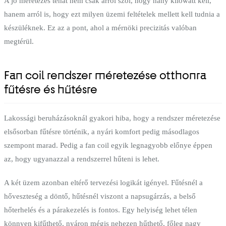
A jó méretezés tehát nem csak arról szól, hogy hány kilowatt kell,
hanem arról is, hogy ezt milyen üzemi feltételek mellett kell tudnia a
készüléknek. Ez az a pont, ahol a mérnöki precizitás valóban
megtérül.
Fan coil rendszer méretezése otthonra
fűtésre és hűtésre
Lakossági beruházásoknál gyakori hiba, hogy a rendszer méretezése
elsősorban fűtésre történik, a nyári komfort pedig másodlagos
szempont marad. Pedig a fan coil egyik legnagyobb előnye éppen
az, hogy ugyanazzal a rendszerrel hűteni is lehet.
A két üzem azonban eltérő tervezési logikát igényel. Fűtésnél a
hőveszteség a döntő, hűtésnél viszont a napsugárzás, a belső
hőterhelés és a párakezelés is fontos. Egy helyiség lehet télen
könnyen kifűthető, nyáron mégis nehezen hűthető, főleg nagy