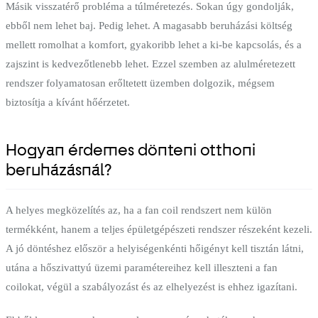
Másik visszatérő probléma a túlméretezés. Sokan úgy gondolják,
ebből nem lehet baj. Pedig lehet. A magasabb beruházási költség
mellett romolhat a komfort, gyakoribb lehet a ki-be kapcsolás, és a
zajszint is kedvezőtlenebb lehet. Ezzel szemben az alulméretezett
rendszer folyamatosan erőltetett üzemben dolgozik, mégsem
biztosítja a kívánt hőérzetet.
Hogyan érdemes dönteni otthoni
beruházásnál?
A helyes megközelítés az, ha a fan coil rendszert nem külön
termékként, hanem a teljes épületgépészeti rendszer részeként kezeli.
A jó döntéshez először a helyiségenkénti hőigényt kell tisztán látni,
utána a hőszivattyú üzemi paramétereihez kell illeszteni a fan
coilokat, végül a szabályozást és az elhelyezést is ehhez igazítani.