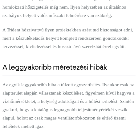
homlokzati hőszigetelés még nem. Ilyen helyzetben az általános
szabályok helyett valós műszaki felmérésre van szükség.
A Trident hőszivattyú ilyen projektekben azért tud biztonságot adni,
mert a készülékeladás helyett komplett rendszerben gondolkodik:
tervezéssel, kivitelezéssel és hosszú távú szervizháttérrel együtt.
A leggyakoribb méretezési hibák
Az egyik leggyakoribb hiba a túlzott egyszerűsítés. Ilyenkor csak az
alapterület alapján választanak készüléket, figyelmen kívül hagyva a
vízhőmérsékletet, a helyiség adottságait és a hűtési terhelést. Szintén
gyakori, hogy a katalógus legnagyobb teljesítményértékét veszik
alapul, holott az csak magas ventilátorfokozaton és eltérő üzemi
feltételek mellett igaz.