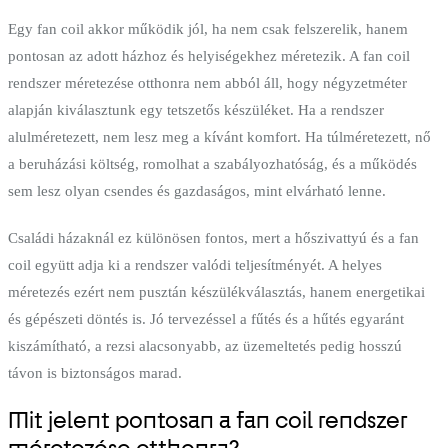
Egy fan coil akkor működik jól, ha nem csak felszerelik, hanem
pontosan az adott házhoz és helyiségekhez méretezik. A fan coil
rendszer méretezése otthonra nem abból áll, hogy négyzetméter
alapján kiválasztunk egy tetszetős készüléket. Ha a rendszer
alulméretezett, nem lesz meg a kívánt komfort. Ha túlméretezett, nő
a beruházási költség, romolhat a szabályozhatóság, és a működés
sem lesz olyan csendes és gazdaságos, mint elvárható lenne.
Családi házaknál ez különösen fontos, mert a hőszivattyú és a fan
coil együtt adja ki a rendszer valódi teljesítményét. A helyes
méretezés ezért nem pusztán készülékválasztás, hanem energetikai
és gépészeti döntés is. Jó tervezéssel a fűtés és a hűtés egyaránt
kiszámítható, a rezsi alacsonyabb, az üzemeltetés pedig hosszú
távon is biztonságos marad.
Mit jelent pontosan a fan coil rendszer