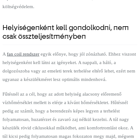
költségvédelem.
Helyiségenként kell gondolkodni, nem
csak összteljesítményben
A
fan coil rendszer
egyik előnye, hogy jól zónázható. Ehhez viszont
helyiségenként kell látni az igényeket. A nappali, a háló, a
dolgozószoba vagy az emeleti terek terhelése eltérő lehet, ezért nem
ugyanaz a készülékméret lesz optimális mindenhová.
Fűtésnél az a cél, hogy az adott helyiség alacsony előremenő
vízhőmérséklet mellett is elérje a kívánt hőmérsékletet. Hűtésnél
pedig az számít, hogy a berendezés képes legyen a terhelést
folyamatosan, huzatérzet és zavaró zaj nélkül kezelni. A túl nagy
készülék rövid ciklusokkal működhet, ami komfortromlást okoz. A
túl kicsi pedig folyamatosan magas fokozaton megy majd, mégsem