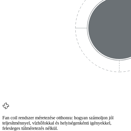
Fan coil rendszer méretezése otthonra: hogyan számoljon jól
teljesítménnyel, vízhőfokkal és helyiségenkénti igényekkel,
felesleges túlméretezés nélkül.