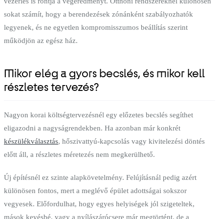
vezérlés is rontja a végeredményt. Otthoni rendszereknél különösen
sokat számít, hogy a berendezések zónánként szabályozhatók
legyenek, és ne egyetlen kompromisszumos beállítás szerint
működjön az egész ház.
Mikor elég a gyors becslés, és mikor kell
részletes tervezés?
Nagyon korai költségtervezésnél egy előzetes becslés segíthet
eligazodni a nagyságrendekben. Ha azonban már konkrét
készülékválasztás
, hőszivattyú-kapcsolás vagy kivitelezési döntés
előtt áll, a részletes méretezés nem megkerülhető.
Új építésnél ez szinte alapkövetelmény. Felújításnál pedig azért
különösen fontos, mert a meglévő épület adottságai sokszor
vegyesek. Előfordulhat, hogy egyes helyiségek jól szigeteltek,
mások kevésbé, vagy a nyílászárócsere már megtörtént, de a