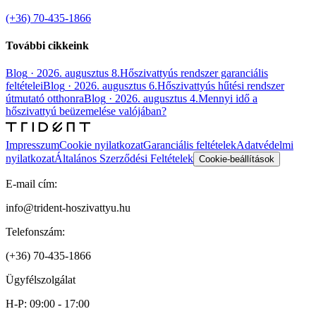
(+36) 70-435-1866
További cikkeink
Blog
·
2026. augusztus 8.
Hőszivattyús rendszer garanciális
feltételei
Blog
·
2026. augusztus 6.
Hőszivattyús hűtési rendszer
útmutató otthonra
Blog
·
2026. augusztus 4.
Mennyi idő a
hőszivattyú beüzemelése valójában?
Impresszum
Cookie nyilatkozat
Garanciális feltételek
Adatvédelmi
nyilatkozat
Általános Szerződési Feltételek
Cookie-beállítások
E-mail cím:
info@trident-hoszivattyu.hu
Telefonszám:
(+36) 70-435-1866
Ügyfélszolgálat
H-P: 09:00 - 17:00