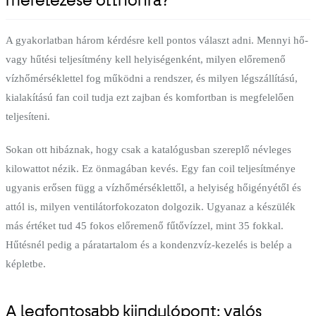
méretezése otthonra?
A gyakorlatban három kérdésre kell pontos választ adni. Mennyi hő-
vagy hűtési teljesítmény kell helyiségenként, milyen előremenő
vízhőmérséklettel fog működni a rendszer, és milyen légszállítású,
kialakítású fan coil tudja ezt zajban és komfortban is megfelelően
teljesíteni.
Sokan ott hibáznak, hogy csak a katalógusban szereplő névleges
kilowattot nézik. Ez önmagában kevés. Egy fan coil teljesítménye
ugyanis erősen függ a vízhőmérséklettől, a helyiség hőigényétől és
attól is, milyen ventilátorfokozaton dolgozik. Ugyanaz a készülék
más értéket tud 45 fokos előremenő fűtővízzel, mint 35 fokkal.
Hűtésnél pedig a páratartalom és a kondenzvíz-kezelés is belép a
képletbe.
A legfontosabb kiindulópont: valós