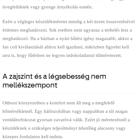
üvegfelületek vagy gyenge árnyékolás esetén.
Ezért a végleges készülékméretet mindig a két üzem összevetésével
érdemes meghatározni. Sok esetben nem ugyanaz a terhelés lesz a
meghatározó. Ha a házban a nyári hűtési igény magasabb, akkor a
fan coil kiválasztását ahhoz kell igazítani, miközben figyelni kell
arra is, hogy fűtésben ne legyen indokolatlanul túlméretezett.
A zajszint és a légsebesség nem
mellékszempont
Otthoni környezetben a komfort nem áll meg a megfelelő
hőmérsékletnél. Egy hálószobában vagy nappaliban a túl magas
ventilátorfokozat gyorsan zavaróvá válik. Ezért jó méretezésnél a
készüléknek a szükséges teljesítményt lehetőleg alacsony vagy
közepes fordulaton kell tudnia.