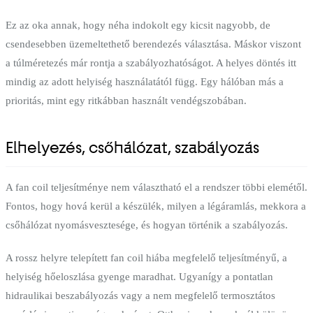
Ez az oka annak, hogy néha indokolt egy kicsit nagyobb, de
csendesebben üzemeltethető berendezés választása. Máskor viszont
a túlméretezés már rontja a szabályozhatóságot. A helyes döntés itt
mindig az adott helyiség használatától függ. Egy hálóban más a
prioritás, mint egy ritkábban használt vendégszobában.
Elhelyezés, csőhálózat, szabályozás
A fan coil teljesítménye nem választható el a rendszer többi elemétől.
Fontos, hogy hová kerül a készülék, milyen a légáramlás, mekkora a
csőhálózat nyomásvesztesége, és hogyan történik a szabályozás.
A rossz helyre telepített fan coil hiába megfelelő teljesítményű, a
helyiség hőeloszlása gyenge maradhat. Ugyanígy a pontatlan
hidraulikai beszabályozás vagy a nem megfelelő termosztátos