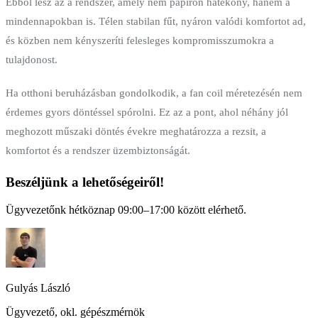
Ebből lesz az a rendszer, amely nem papíron hatékony, hanem a
mindennapokban is. Télen stabilan fűt, nyáron valódi komfortot ad,
és közben nem kényszeríti felesleges kompromisszumokra a
tulajdonost.
Ha otthoni beruházásban gondolkodik, a fan coil méretezésén nem
érdemes gyors döntéssel spórolni. Ez az a pont, ahol néhány jól
meghozott műszaki döntés évekre meghatározza a rezsit, a
komfortot és a rendszer üzembiztonságát.
Beszéljünk a lehetőségeiről!
Ügyvezetőnk hétköznap 09:00–17:00 között elérhető.
Gulyás László
Ügyvezető, okl. gépészmérnök