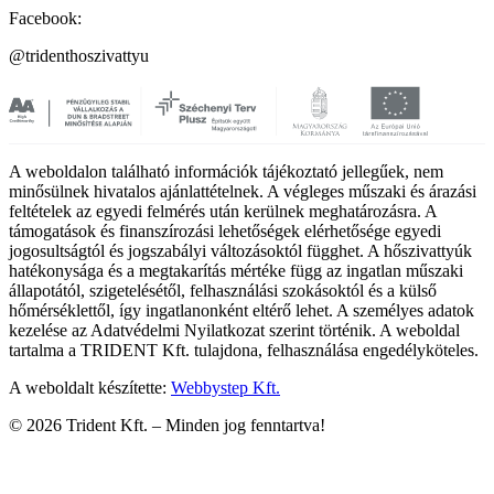
Facebook:
@tridenthoszivattyu
A weboldalon található információk tájékoztató jellegűek, nem
minősülnek hivatalos ajánlattételnek. A végleges műszaki és árazási
feltételek az egyedi felmérés után kerülnek meghatározásra. A
támogatások és finanszírozási lehetőségek elérhetősége egyedi
jogosultságtól és jogszabályi változásoktól függhet. A hőszivattyúk
hatékonysága és a megtakarítás mértéke függ az ingatlan műszaki
állapotától, szigetelésétől, felhasználási szokásoktól és a külső
hőmérséklettől, így ingatlanonként eltérő lehet. A személyes adatok
kezelése az Adatvédelmi Nyilatkozat szerint történik. A weboldal
tartalma a TRIDENT Kft. tulajdona, felhasználása engedélyköteles.
A weboldalt készítette:
Webbystep Kft.
©
2026
Trident Kft. –
Minden jog fenntartva!