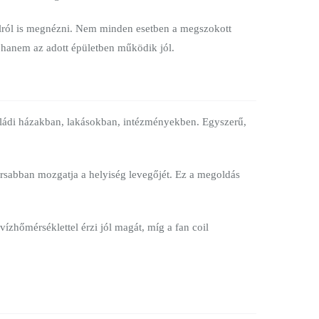
alról is megnézni. Nem minden esetben a megszokott
hanem az adott épületben működik jól.
aládi házakban, lakásokban, intézményekben. Egyszerű,
yorsabban mozgatja a helyiség levegőjét. Ez a megoldás
hőmérséklettel érzi jól magát, míg a fan coil