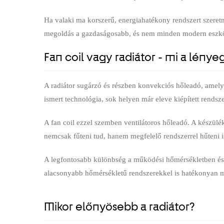
Ha valaki ma korszerű, energiahatékony rendszert szeret
megoldás a gazdaságosabb, és nem minden modern eszköz 
Fan coil vagy radiátor - mi a lénye
A radiátor sugárzó és részben konvekciós hőleadó, amel
ismert technológia, sok helyen már eleve kiépített rendsze
A fan coil ezzel szemben ventilátoros hőleadó. A készülék
nemcsak fűteni tud, hanem megfelelő rendszerrel hűteni i
A legfontosabb különbség a működési hőmérsékletben és 
alacsonyabb hőmérsékletű rendszerekkel is hatékonyan m
Mikor előnyösebb a radiátor?