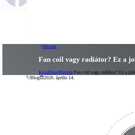
Híreink
Fan coil vagy radiátor? Ez a jo
Kezdőlap
/
Híreink
/
Fan coil vagy radiátor? Ez a job
Blog
2026. április 14.