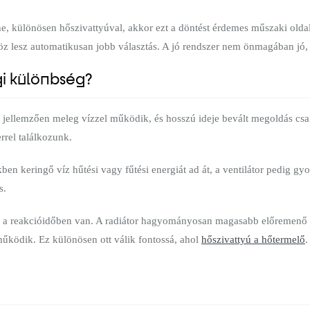
ne, különösen hőszivattyúval, akkor ezt a döntést érdemes műszaki old
lesz automatikusan jobb választás. A jó rendszer nem önmagában jó, 
gi különbség?
y jellemzően meleg vízzel működik, és hosszú ideje bevált megoldás cs
rrel találkozunk.
ben keringő víz hűtési vagy fűtési energiát ad át, a ventilátor pedig g
s.
a reakcióidőben van. A radiátor hagyományosan magasabb előremenő víz
űködik. Ez különösen ott válik fontossá, ahol
hőszivattyú a hőtermelő
.