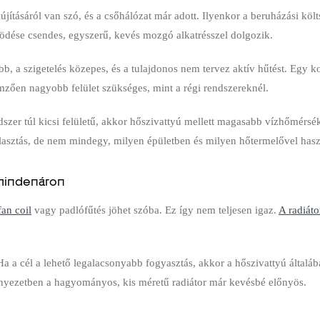
lújításáról van szó, és a csőhálózat már adott. Ilyenkor a beruházási kö
űködése csendes, egyszerű, kevés mozgó alkatrésszel dolgozik.
b, a szigetelés közepes, és a tulajdonos nem tervez aktív hűtést. Egy k
mzően nagyobb felület szükséges, mint a régi rendszereknél.
dszer túl kicsi felületű, akkor hőszivattyú mellett magasabb vízhőmérsék
álasztás, de nem mindegy, milyen épületben és milyen hőtermelővel hasz
 mindenáron
fan coil
vagy padlófűtés jöhet szóba. Ez így nem teljesen igaz.
A radiáto
 a cél a lehető legalacsonyabb fogyasztás, akkor a hőszivattyú általáb
rnyezetben a hagyományos, kis méretű radiátor már kevésbé előnyös.