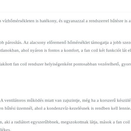
 vízhőmérsékleten is hatékony, és ugyanazzal a rendszerrel hűtésre is
ebb párosítás. Az alacsony előremenő hőmérséklet támogatja a jobb szez
anokban, ahol nyáron is fontos a komfort, a fan coil két funkciót lát e
lakított fan coil rendszer helyiségenként pontosabban vezérelhető, gyor
ventilátoros működés miatt van zajszintje, még ha a korszerű készüléke
sen hűtési üzemnél, ahol a kondenzvíz-kezelésnek is rendben kell lennie
, aki a radiátort egyszerűbbnek, megszokottnak látja, mások a fan coil
lékes.