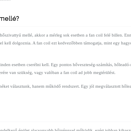
 mellé?
r hőszivattyú mellé, akkor a mérleg sok esetben a fan coil felé billen. 
l kell dolgoznia. A fan coil ezt kedvezőbben támogatja, mint egy hagy
inden esetben cserélni kell. Egy pontos hőveszteség-számítás, hőleadó
erére van szükség, vagy valóban a fan coil ad jobb megtérülést.
rméket választunk, hanem működő rendszert. Egy jól megválasztott hől
rendelkező épület alacsonyabb hőigénnyel működik, ezért jobban kihaszn