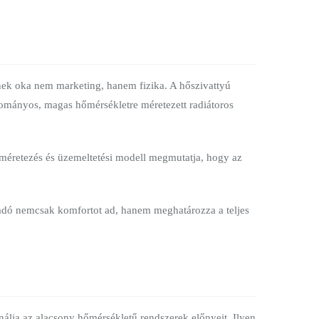
Ennek oka nem marketing, hanem fizika. A hőszivattyú
ományos, magas hőmérsékletre méretezett radiátoros
-méretezés és üzemeltetési modell megmutatja, hogy az
eadó nemcsak komfortot ad, hanem meghatározza a teljes
álja az alacsony hőmérsékletű rendszerek előnyeit. Ilyen