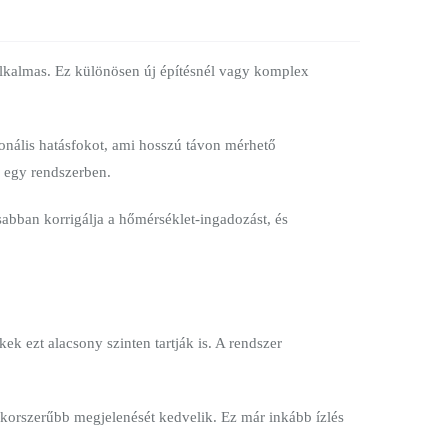
 alkalmas. Ez különösen új építésnél vagy komplex
onális hatásfokot, ami hosszú távon mérhető
l egy rendszerben.
sabban korrigálja a hőmérséklet-ingadozást, és
k ezt alacsony szinten tartják is. A rendszer
.
 korszerűbb megjelenését kedvelik. Ez már inkább ízlés