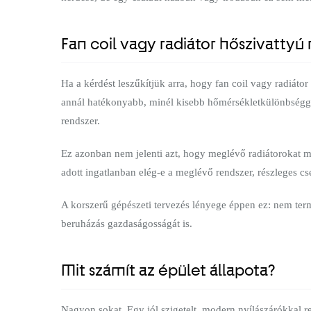
Fan coil vagy radiátor hőszivattyú
Ha a kérdést leszűkítjük arra, hogy fan coil vagy radiáto
annál hatékonyabb, minél kisebb hőmérsékletkülönbségge
rendszer.
Ez azonban nem jelenti azt, hogy meglévő radiátorokat m
adott ingatlanban elég-e a meglévő rendszer, részleges cs
A korszerű gépészeti tervezés lényege éppen ez: nem te
beruházás gazdaságosságát is.
Mit számít az épület állapota?
Nagyon sokat. Egy jól szigetelt, modern nyílászárókkal 