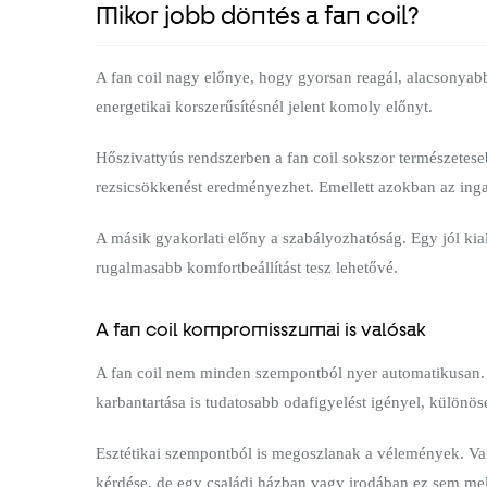
Mikor jobb döntés a fan coil?
A fan coil nagy előnye, hogy gyorsan reagál, alacsonyabb
energetikai korszerűsítésnél jelent komoly előnyt.
Hőszivattyús rendszerben a fan coil sokszor természetes
rezsicsökkenést eredményezhet. Emellett azokban az ingatl
A másik gyakorlati előny a szabályozhatóság. Egy jól kia
rugalmasabb komfortbeállítást tesz lehetővé.
A fan coil kompromisszumai is valósak
A fan coil nem minden szempontból nyer automatikusan. A 
karbantartása is tudatosabb odafigyelést igényel, különö
Esztétikai szempontból is megoszlanak a vélemények. Van
kérdése, de egy családi házban vagy irodában ez sem mel