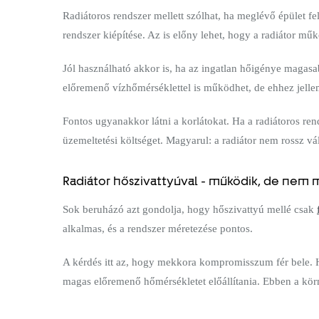
Radiátoros rendszer mellett szólhat, ha meglévő épület fe
rendszer kiépítése. Az is előny lehet, hogy a radiátor m
Jól használható akkor is, ha az ingatlan hőigénye magasab
előremenő vízhőmérséklettel is működhet, de ehhez jelle
Fontos ugyanakkor látni a korlátokat. Ha a radiátoros ren
üzemeltetési költséget. Magyarul: a radiátor nem rossz v
Radiátor hőszivattyúval - működik, de nem
Sok beruházó azt gondolja, hogy hőszivattyú mellé csak
alkalmas, és a rendszer méretezése pontos.
A kérdés itt az, hogy mekkora kompromisszum fér bele. Ha
magas előremenő hőmérsékletet előállítania. Ebben a kö