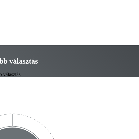
bb választás
b választás