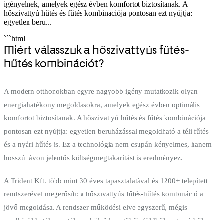
igényelnek, amelyek egész évben komfortot biztosítanak. A
hőszivattyú hűtés és fűtés kombinációja pontosan ezt nyújtja:
egyetlen beru...
```html
Miért válasszuk a hőszivattyús fűtés-
hűtés kombinációt?
A modern otthonokban egyre nagyobb igény mutatkozik olyan
energiahatékony megoldásokra, amelyek egész évben optimális
komfortot biztosítanak. A hőszivattyú hűtés és fűtés kombinációja
pontosan ezt nyújtja: egyetlen beruházással megoldható a téli fűtés
és a nyári hűtés is. Ez a technológia nem csupán kényelmes, hanem
hosszú távon jelentős költségmegtakarítást is eredményez.
A Trident Kft. több mint 30 éves tapasztalatával és 1200+ telepített
rendszerével megerősíti: a hőszivattyús fűtés-hűtés kombináció a
jövő megoldása. A rendszer működési elve egyszerű, mégis