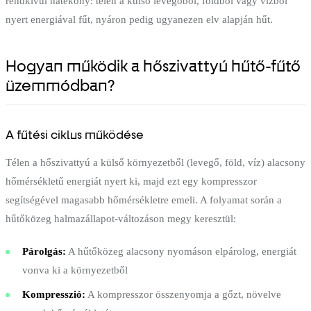
rendkívül hatékony: télen a külső levegőből, földből vagy vízből
nyert energiával fűt, nyáron pedig ugyanezen elv alapján hűt.
Hogyan működik a hőszivattyú hűtő-fűtő
üzemmódban?
A fűtési ciklus működése
Télen a hőszivattyú a külső környezetből (levegő, föld, víz) alacsony
hőmérsékletű energiát nyert ki, majd ezt egy kompresszor
segítségével magasabb hőmérsékletre emeli. A folyamat során a
hűtőközeg halmazállapot-változáson megy keresztül:
Párolgás:
A hűtőközeg alacsony nyomáson elpárolog, energiát
vonva ki a környezetből
Kompresszió:
A kompresszor összenyomja a gőzt, növelve