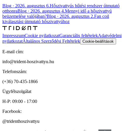
Blog
·
2026. augusztus 6.
Hőszivattyús hűtési rendszer útmutató
otthonra
Blog
·
2026. augusztus 4.
Mennyi idő a hőszivattyú
beüzemelése valójában?
Blog
·
2026. augusztus 2.
Fan coil
kiválasztási útmutató hőszivattyúhoz
Impresszum
Cookie nyilatkozat
Garanciális feltételek
Adatvédelmi
nyilatkozat
Általános Szerződési Feltételek
Cookie-beállítások
E-mail cím:
info@trident-hoszivattyu.hu
Telefonszám:
(+36) 70-435-1866
Ügyfélszolgálat
H-P: 09:00 - 17:00
Facebook:
@tridenthoszivattyu