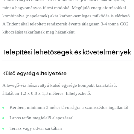
mint a hagyományos fűtési módoké. Megújuló energiaforrásokkal
kombinálva (napelemek) akár karbon-semleges működés is elérhető.
A Trident által telepített rendszerek évente átlagosan 3-4 tonna CO2
kibocsátást takarítanak meg házanként.
Telepítési lehetőségek és követelmények
Külső egység elhelyezése
A levegő-víz hőszivattyú külső egysége kompakt kialakítású,
általában 1,2 x 0,8 x 1,3 méteres. Elhelyezhető:
Kertben, minimum 3 méter távolságra a szomszédos ingatlantól
Lapos tetőn megfelelő alapozással
Terasz vagy udvar sarkában