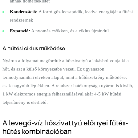
annak hőmérsékletét
Kondenzáció:
A forró gőz lecsapódik, leadva energiáját a fűtési
rendszernek
Expanzió:
A nyomás csökken, és a ciklus újraindul
A hűtési ciklus működése
Nyáron a folyamat megfordul: a hőszivattyú a lakásból vonja ki a
hőt, és azt a külső környezetbe vezeti. Ez ugyanazon
termodynamikai elveken alapul, mint a hűtőszekrény működése,
csak nagyobb léptékben. A rendszer hatékonysága nyáron is kiváló,
1 kW elektromos energia felhasználásával akár 4-5 kW hűtési
teljesítmény is elérhető.
A levegő-víz hőszivattyú előnyei fűtés-
hűtés kombinációban