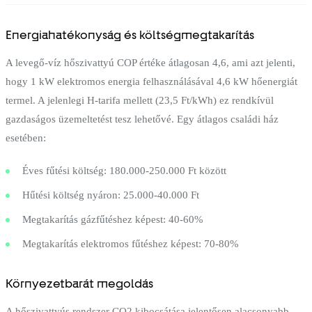
Energiahatékonyság és költségmegtakarítás
A levegő-víz hőszivattyú COP értéke átlagosan 4,6, ami azt jelenti,
hogy 1 kW elektromos energia felhasználásával 4,6 kW hőenergiát
termel. A jelenlegi H-tarifa mellett (23,5 Ft/kWh) ez rendkívül
gazdaságos üzemeltetést tesz lehetővé. Egy átlagos családi ház
esetében:
Éves fűtési költség: 180.000-250.000 Ft között
Hűtési költség nyáron: 25.000-40.000 Ft
Megtakarítás gázfűtéshez képest: 40-60%
Megtakarítás elektromos fűtéshez képest: 70-80%
Környezetbarát megoldás
A hőszivattyús rendszer CO2 kibocsátása jelentősen alacsonyabb,