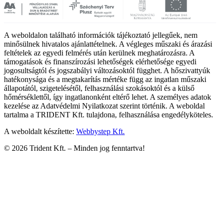
A weboldalon található információk tájékoztató jellegűek, nem
minősülnek hivatalos ajánlattételnek. A végleges műszaki és árazási
feltételek az egyedi felmérés után kerülnek meghatározásra. A
támogatások és finanszírozási lehetőségek elérhetősége egyedi
jogosultságtól és jogszabályi változásoktól függhet. A hőszivattyúk
hatékonysága és a megtakarítás mértéke függ az ingatlan műszaki
állapotától, szigetelésétől, felhasználási szokásoktól és a külső
hőmérséklettől, így ingatlanonként eltérő lehet. A személyes adatok
kezelése az Adatvédelmi Nyilatkozat szerint történik. A weboldal
tartalma a TRIDENT Kft. tulajdona, felhasználása engedélyköteles.
A weboldalt készítette:
Webbystep Kft.
©
2026
Trident Kft. –
Minden jog fenntartva!