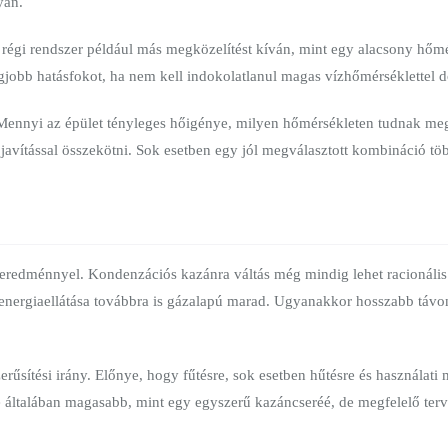
yan.
 régi rendszer például más megközelítést kíván, mint egy alacsony hőm
egjobb hatásfokot, ha nem kell indokolatlanul magas vízhőmérséklettel d
. Mennyi az épület tényleges hőigénye, milyen hőmérsékleten tudnak meg
 javítással összekötni. Sok esetben egy jól megválasztott kombináció tö
 eredménnyel. Kondenzációs kazánra váltás még mindig lehet racionális
 energiaellátása továbbra is gázalapú marad. Ugyanakkor hosszabb távon
űsítési irány. Előnye, hogy fűtésre, sok esetben hűtésre és használati 
e általában magasabb, mint egy egyszerű kazáncseréé, de megfelelő terv