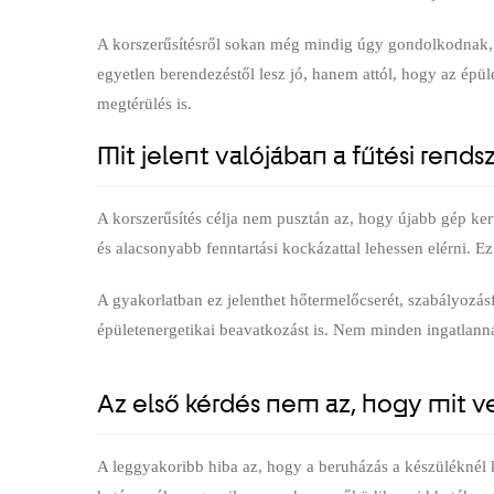
A korszerűsítésről sokan még mindig úgy gondolkodnak, m
egyetlen berendezéstől lesz jó, hanem attól, hogy az épül
megtérülés is.
Mit jelent valójában a fűtési rendsz
A korszerűsítés célja nem pusztán az, hogy újabb gép ker
és alacsonyabb fenntartási kockázattal lehessen elérni. Ez
A gyakorlatban ez jelenthet hőtermelőcserét, szabályozásfe
épületenergetikai beavatkozást is. Nem minden ingatlann
Az első kérdés nem az, hogy mit 
A leggyakoribb hiba az, hogy a beruházás a készüléknél k