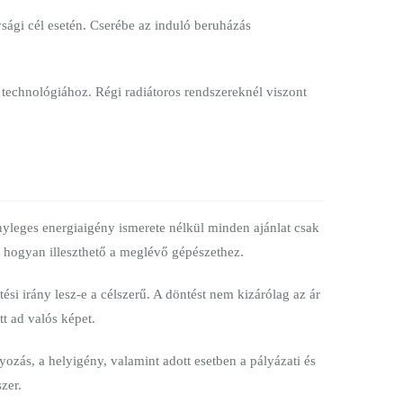
ági cél esetén. Cserébe az induló beruházás
s technológiához. Régi radiátoros rendszereknél viszont
nyleges energiaigény ismerete nélkül minden ajánlat csak
r hogyan illeszthető a meglévő gépészethez.
si irány lesz-e a célszerű. A döntést nem kizárólag az ár
t ad valós képet.
yozás, a helyigény, valamint adott esetben a pályázati és
zer.