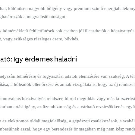
adhat, különösen nagyobb hőigény vagy prémium szintű energiahatékonys
eghatározzák a megvalósíthatóságot.
 hőmérsékletű felületfűtések sok esetben jól illeszthetők a hőszivattyú
, vagy szükséges részleges csere, bővítés.
tató: így érdemes haladni
elyszíni felmérésre és fogyasztási adatok elemzésére van szükség. A té
tása, a hőleadók ellenőrzése és annak vizsgálata is, hogy az új rendsze
monovalens hőszivattyús rendszer, hibrid megoldás vagy más korszerűsíté
 karbantartási igény, az üzembiztonság és a várható rezsicsökkenés együt
k az elektromos oldali megfelelőség, a gépészeti csatlakozások, a szabál
zembesülnek azzal, hogy egy berendezés önmagában még nem kész rends