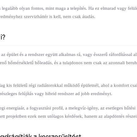
legalább olyan fontos, mint maga a telepítés. Ha ez elmarad vagy felüle
edményhez szervizháttér is kell, nem csak átadás.
i?
az épület és a rendszer együtt alkalmas rá, vagy ésszerű ráfordítással a
enő hőmérsékletű hőleadás, és a tulajdonos nem csak az azonnali ber
ag kis felületű régi radiátorokkal működő épületnél, ahol a komfort cs
 részleges felújítás vagy hibrid rendszer ad jobb eredményt.
gi energiaár, a fogyasztási profil, a melegvíz-igény, az esetleges hűtési
tett projektben ezek nem utólagos kérdések, hanem az alapdöntés részei
drágítják a korszerűsítést