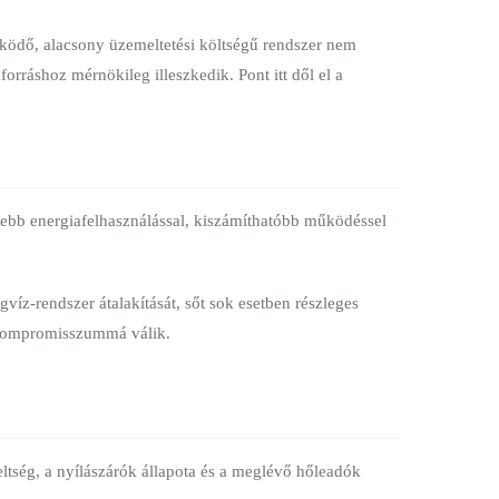
űködő, alacsony üzemeltetési költségű rendszer nem
orráshoz mérnökileg illeszkedik. Pont itt dől el a
isebb energiafelhasználással, kiszámíthatóbb működéssel
gvíz-rendszer átalakítását, sőt sok esetben részleges
a kompromisszummá válik.
eltség, a nyílászárók állapota és a meglévő hőleadók