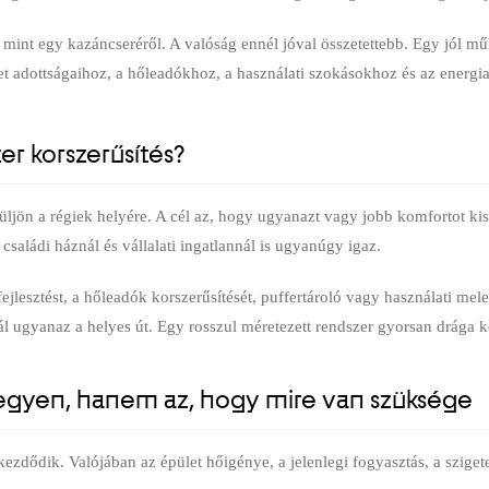
int egy kazáncseréről. A valóság ennél jóval összetettebb. Egy jól m
et adottságaihoz, a hőleadókhoz, a használati szokásokhoz és az energiaf
er korszerűsítés?
üljön a régiek helyére. A cél az, hogy ugyanazt vagy jobb komfortot k
 családi háznál és vállalati ingatlannál is ugyanúgy igaz.
jlesztést, a hőleadók korszerűsítését, puffertároló vagy használati mele
ál ugyanaz a helyes út. Egy rosszul méretezett rendszer gyorsan drág
vegyen, hanem az, hogy mire van szüksége
ezdődik. Valójában az épület hőigénye, a jelenlegi fogyasztás, a sziget