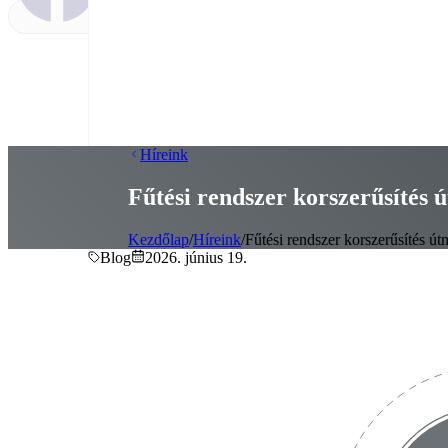
Híreink
Fűtési rendszer korszerűsítés 
Kezdőlap
/
Híreink
/
Fűtési rendszer korszerűsítés út
Blog
2026. június 19.