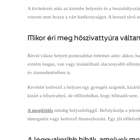
A kivitelezés után az üzembe helyezés és a beszabályozás 
viszont nem hozza a várt hatékonyságot. A hosszú távú er
Mikor éri meg hőszivattyúra váltan
Rövid válasz helyett pontosabbat érdemes adni: akkor, ha 
extrém magas, van vagy kialakítható alacsonyabb előrem
év üzemeltetésében is.
Kevésbé kedvező a helyzet egy gyengén szigetelt, kizáról
kizárt a hőszivattyú, de előfordulhat, hogy hőleadócsere,
A megtérülés
mindig helyszínfüggő. Befolyásolja a jelenle
támogatást vagy kedvező finanszírozást. Egy jól előkészí
A leggyakoribb hibák, amelyek meg