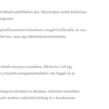
érsékletű padlófűtéses ház. Hőszivattyú esetén különösen
olgoznia.
felelő komfortot biztosítani a meglévő hőleadók, és van-
bbet hoz, mint egy túlméretezett berendezés.
 döntés bizonyos esetekben, főként ha a cél egy
 a fosszilis energiahordozóktól való függés és az
melegvíz-készítésre is alkalmas, miközben jelentősen
ezés mellett a működési költség és a komfortszint