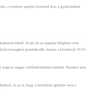
tes, a rendszer papíron korszerű lesz, a gyakorlatban
lkalmassá tehető. Jó jel, ha az ingatlan hőigénye nem
uházási összegben gondolkodik, hanem a következő 10-15
ak nagyon magas vízhőmérséklettel tartható. Ilyenkor sem
 funkció, és az is, hogy a beruházás igénybe vesz-e
.