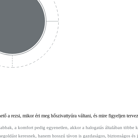
tő a rezsi, mikor éri meg hőszivattyúra váltani, és mire figyeljen terve
bak, a komfort pedig egyenetlen, akkor a halogatás általában többe ker
egoldást keresnek, hanem hosszú távon is gazdaságos, biztonságos és jó