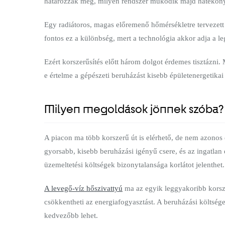
határozzák meg, milyen rendszer működik majd hatékon
Egy radiátoros, magas előremenő hőmérsékletre tervezett
fontos ez a különbség, mert a technológia akkor adja a l
Ezért korszerűsítés előtt három dolgot érdemes tisztázni
e értelme a gépészeti beruházást kisebb épületenergetikai
Milyen megoldások jönnek szóba?
A piacon ma több korszerű út is elérhető, de nem azonos
gyorsabb, kisebb beruházási igényű csere, és az ingatlan
üzemeltetési költségek bizonytalansága korlátot jelenthet.
A levegő-víz hőszivattyú
ma az egyik leggyakoribb korszer
csökkentheti az energiafogyasztást. A beruházási költség
kedvezőbb lehet.