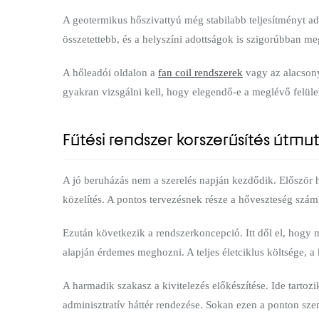
A geotermikus hőszivattyú még stabilabb teljesítményt 
összetettebb, és a helyszíni adottságok is szigorúbban m
A hőleadói oldalon a
fan coil rendszerek
vagy az alacsony
gyakran vizsgálni kell, hogy elegendő-e a meglévő felület
Fűtési rendszer korszerűsítés útmu
A jó beruházás nem a szerelés napján kezdődik. Először h
közelítés. A pontos tervezésnek része a hőveszteség számí
Ezután következik a rendszerkoncepció. Itt dől el, hogy 
alapján érdemes meghozni. A teljes életciklus költsége, a
A harmadik szakasz a kivitelezés előkészítése. Ide tartozi
adminisztratív háttér rendezése. Sokan ezen a ponton s