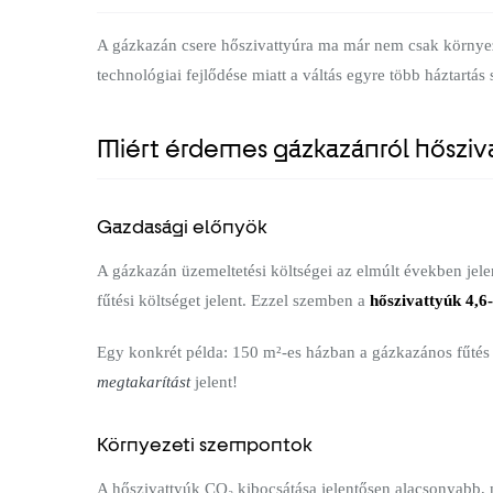
A gázkazán csere hőszivattyúra ma már nem csak környez
technológiai fejlődése miatt a váltás egyre több háztartás
Miért érdemes gázkazánról hősziva
Gazdasági előnyök
A gázkazán üzemeltetési költségei az elmúlt években jel
fűtési költséget jelent. Ezzel szemben a
hőszivattyúk 4,6
Egy konkrét példa: 150 m²-es házban a gázkazános fűtés é
megtakarítást
jelent!
Környezeti szempontok
A hőszivattyúk CO₂ kibocsátása jelentősen alacsonyabb, 