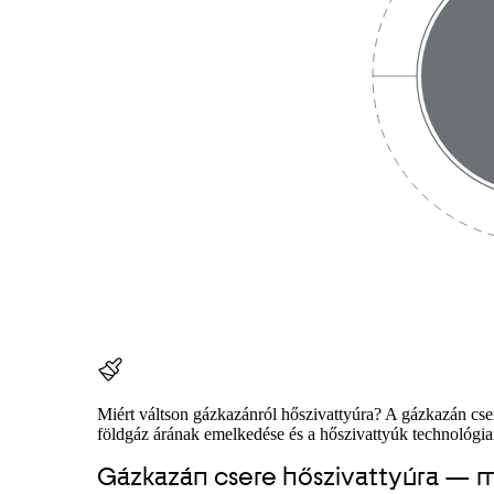
Miért váltson gázkazánról hőszivattyúra? A gázkazán cs
földgáz árának emelkedése és a hőszivattyúk technológiai 
Gázkazán csere hőszivattyúra — mi