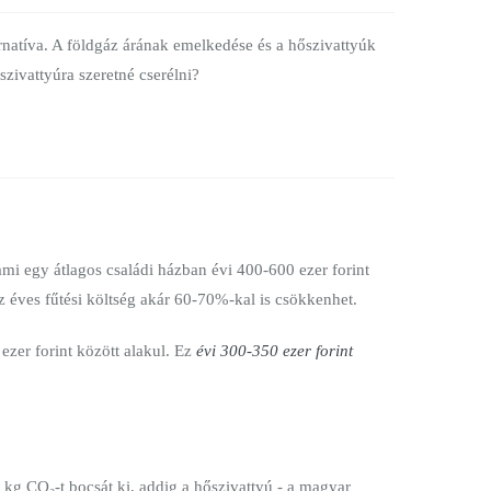
natíva. A földgáz árának emelkedése és a hőszivattyúk
szivattyúra szeretné cserélni?
mi egy átlagos családi házban évi 400-600 ezer forint
z éves fűtési költség akár 60-70%-kal is csökkenhet.
zer forint között alakul. Ez
évi 300-350 ezer forint
kg CO₂-t bocsát ki, addig a hőszivattyú - a magyar