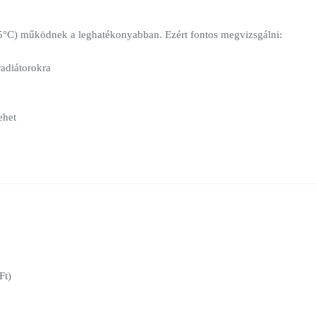
5°C) működnek a leghatékonyabban. Ezért fontos megvizsgálni:
radiátorokra
ehet
Ft)