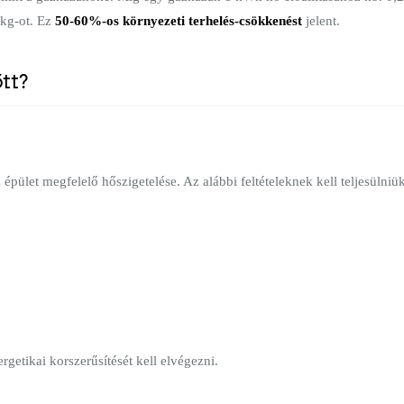
 kg-ot. Ez
50-60%-os környezeti terhelés-csökkenést
jelent.
őtt?
ület megfelelő hőszigetelése. Az alábbi feltételeknek kell teljesülniük
rgetikai korszerűsítését kell elvégezni.