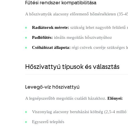
Fűtési rendszer kompatibilitása
A hőszivattyúk alacsony előremenő hőmérsékleten (35-4
Radiátorok mérete:
szükség lehet nagyobb felületű 
Padlófűtés:
ideális megoldás hőszivattyúhoz
Csőhálózat állapota:
régi csövek cseréje szükséges l
Hőszivattyú típusok és választás
Levegő-víz hőszivattyú
A legnépszerűbb megoldás családi házakhoz.
Előnyei:
Viszonylag alacsony beruházási költség (2,5-4 millió 
Egyszerű telepítés