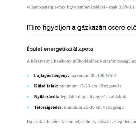
villamosenergia-mix figyelembevételével - csak 0,08-0,1
Mire figyeljen a gázkazán csere el
Épület energetikai állapota
A hőszivattyú hatékony működéséhez kulcsfontosságú az ép
Fajlagos hőigény:
maximum 80-100 W/m²
Külső falak:
minimum 15-20 cm hőszigetelés
Nyílászárók:
legalább dupla üvegezésű ablakok
Tetőszigetelés:
minimum 25-30 cm vastagságú
Ha ezek a feltételek nem teljesülnek, először az épület ene