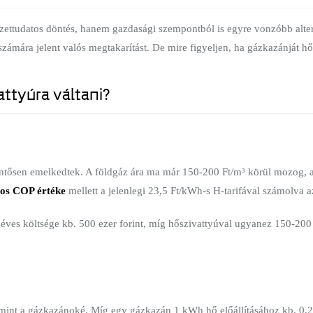
ettudatos döntés, hanem gazdasági szempontból is egyre vonzóbb alter
 számára jelent valós megtakarítást. De mire figyeljen, ha gázkazánját hő
ttyúra váltani?
entősen emelkedtek. A földgáz ára ma már 150-200 Ft/m³ körül mozog, a
-os COP értéke
mellett a jelenlegi 23,5 Ft/kWh-s H-tarifával számolva a
ves költsége kb. 500 ezer forint, míg hőszivattyúval ugyanez 150-200 e
mint a gázkazánoké. Míg egy gázkazán 1 kWh hő előállításához kb. 0,2 