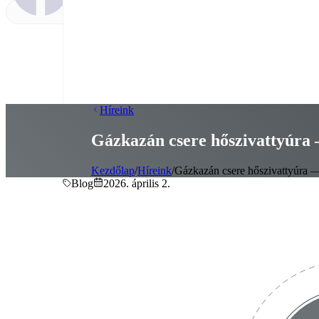
Híreink
Gázkazán csere hőszivattyúra 
Kezdőlap
/
Híreink
/
Gázkazán csere hőszivattyúra —
Blog
2026. április 2.