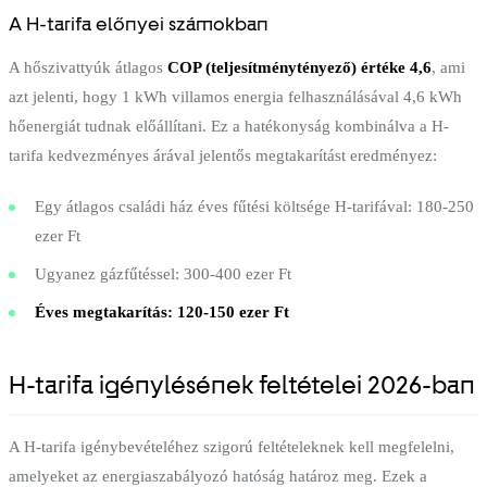
A H-tarifa előnyei számokban
A hőszivattyúk átlagos
COP (teljesítménytényező) értéke 4,6
, ami
azt jelenti, hogy 1 kWh villamos energia felhasználásával 4,6 kWh
hőenergiát tudnak előállítani. Ez a hatékonyság kombinálva a H-
tarifa kedvezményes árával jelentős megtakarítást eredményez:
Egy átlagos családi ház éves fűtési költsége H-tarifával: 180-250
ezer Ft
Ugyanez gázfűtéssel: 300-400 ezer Ft
Éves megtakarítás: 120-150 ezer Ft
H-tarifa igénylésének feltételei 2026-ban
A H-tarifa igénybevételéhez szigorú feltételeknek kell megfelelni,
amelyeket az energiaszabályozó hatóság határoz meg. Ezek a