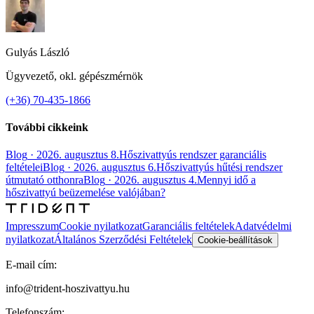
Gulyás László
Ügyvezető, okl. gépészmérnök
(+36) 70-435-1866
További cikkeink
Blog
·
2026. augusztus 8.
Hőszivattyús rendszer garanciális
feltételei
Blog
·
2026. augusztus 6.
Hőszivattyús hűtési rendszer
útmutató otthonra
Blog
·
2026. augusztus 4.
Mennyi idő a
hőszivattyú beüzemelése valójában?
Impresszum
Cookie nyilatkozat
Garanciális feltételek
Adatvédelmi
nyilatkozat
Általános Szerződési Feltételek
Cookie-beállítások
E-mail cím:
info@trident-hoszivattyu.hu
Telefonszám: