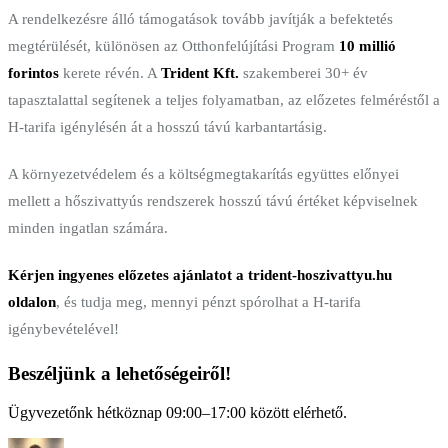
A rendelkezésre álló támogatások tovább javítják a befektetés
megtérülését, különösen az Otthonfelújítási Program
10 millió
forintos
kerete révén. A
Trident Kft.
szakemberei 30+ év
tapasztalattal segítenek a teljes folyamatban, az előzetes felméréstől a
H-tarifa igénylésén át a hosszú távú karbantartásig.
A környezetvédelem és a költségmegtakarítás együttes előnyei
mellett a hőszivattyús rendszerek hosszú távú értéket képviselnek
minden ingatlan számára.
Kérjen ingyenes előzetes ajánlatot a trident-hoszivattyu.hu
oldalon
, és tudja meg, mennyi pénzt spórolhat a H-tarifa
igénybevételével!
Beszéljünk a lehetőségeiről!
Ügyvezetőnk hétköznap 09:00–17:00 között elérhető.