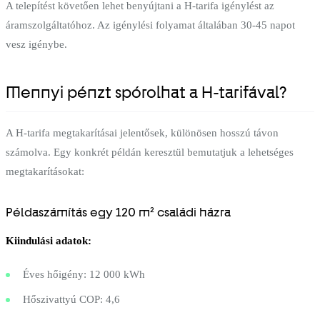
A telepítést követően lehet benyújtani a H-tarifa igénylést az
áramszolgáltatóhoz. Az igénylési folyamat általában 30-45 napot
vesz igénybe.
Mennyi pénzt spórolhat a H-tarifával?
A H-tarifa megtakarításai jelentősek, különösen hosszú távon
számolva. Egy konkrét példán keresztül bemutatjuk a lehetséges
megtakarításokat:
Példaszámítás egy 120 m² családi házra
Kiindulási adatok:
Éves hőigény: 12 000 kWh
Hőszivattyú COP: 4,6