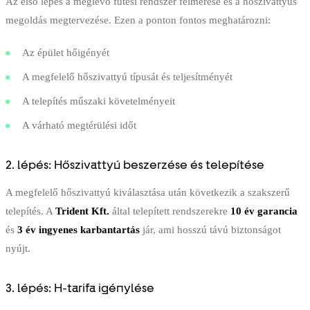
Az első lépés a meglévő fűtési rendszer felmérése és a hőszivattyús
megoldás megtervezése. Ezen a ponton fontos meghatározni:
Az épület hőigényét
A megfelelő hőszivattyú típusát és teljesítményét
A telepítés műszaki követelményeit
A várható megtérülési időt
2. lépés: Hőszivattyú beszerzése és telepítése
A megfelelő hőszivattyú kiválasztása után következik a szakszerű
telepítés. A
Trident Kft.
által telepített rendszerekre
10 év garancia
és
3 év ingyenes karbantartás
jár, ami hosszú távú biztonságot
nyújt.
3. lépés: H-tarifa igénylése