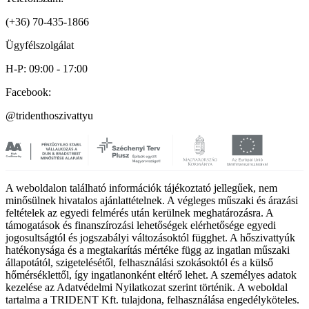
(+36) 70-435-1866
Ügyfélszolgálat
H-P: 09:00 - 17:00
Facebook:
@tridenthoszivattyu
A weboldalon található információk tájékoztató jellegűek, nem
minősülnek hivatalos ajánlattételnek. A végleges műszaki és árazási
feltételek az egyedi felmérés után kerülnek meghatározásra. A
támogatások és finanszírozási lehetőségek elérhetősége egyedi
jogosultságtól és jogszabályi változásoktól függhet. A hőszivattyúk
hatékonysága és a megtakarítás mértéke függ az ingatlan műszaki
állapotától, szigetelésétől, felhasználási szokásoktól és a külső
hőmérséklettől, így ingatlanonként eltérő lehet. A személyes adatok
kezelése az Adatvédelmi Nyilatkozat szerint történik. A weboldal
tartalma a TRIDENT Kft. tulajdona, felhasználása engedélyköteles.