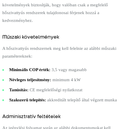
követelmények biztosítják, hogy valóban csak a megfelelő
hőszivattyús rendszerek tulajdonosai férjenek hozzá a
kedvezményhez.
Műszaki követelmények
A hőszivattyús rendszernek meg kell felelnie az alábbi műszaki
paramétereknek:
Minimális COP érték:
3,5 vagy magasabb
Névleges teljesítmény:
minimum 4 kW
Tanúsítás:
CE megfelelőségi nyilatkozat
Szakszerű telepítés:
akkreditált telepítő által végzett munka
Adminisztratív feltételek
Az igénylési folyamat során az alábbi dokumentumokat kell