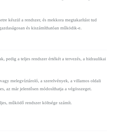
tre készül a rendszer, és mekkora megtakarítást tud
, gazdaságosan és kiszámíthatóan működik-e.
 pedig a teljes rendszer értékét a tervezés, a hidraulikai
vagy melegvíztároló, a szerelvények, a villamos oldali
es, az már jelentősen módosíthatja a végösszeget.
eljes, működő rendszer költsége számít.