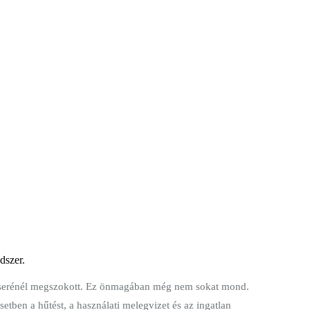
dszer.
áncserénél megszokott. Ez önmagában még nem sokat mond.
tben a hűtést, a használati melegvizet és az ingatlan