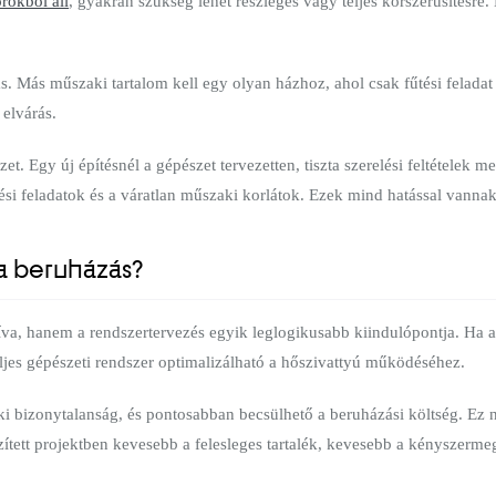
orokból áll
, gyakran szükség lehet részleges vagy teljes korszerűsítésre.
s. Más műszaki tartalom kell egy olyan házhoz, ahol csak fűtési feladat
 elvárás.
. Egy új építésnél a gépészet tervezetten, tiszta szerelési feltételek me
i feladatok és a váratlan műszaki korlátok. Ezek mind hatással vannak 
 a beruházás?
íva, hanem a rendszertervezés egyik leglogikusabb kiindulópontja. Ha az
ljes gépészeti rendszer optimalizálható a hőszivattyú működéséhez.
ki bizonytalanság, és pontosabban becsülhető a beruházási költség. Ez n
szített projektben kevesebb a felesleges tartalék, kevesebb a kényszerm