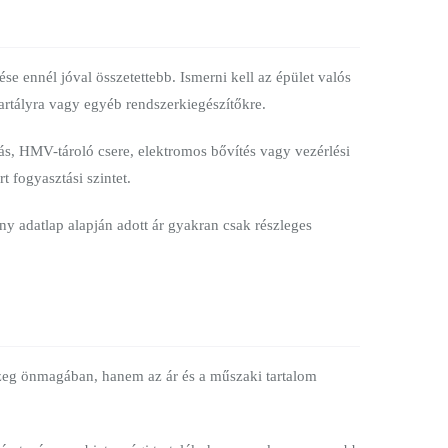
se ennél jóval összetettebb. Ismerni kell az épület valós
rtartályra vagy egyéb rendszerkiegészítőkre.
tás, HMV-tároló csere, elektromos bővítés vagy vezérlési
 fogyasztási szintet.
ány adatlap alapján adott ár gyakran csak részleges
zeg önmagában, hanem az ár és a műszaki tartalom