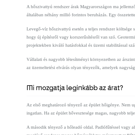
A hőszivattyú rendszer árak Magyarországon ma jellemzőe
általában néhány millió forintos beruházás. Egy összetet
Levegő-víz hőszivattyú esetén a teljes rendszer költsége s
hogy új építésről vagy korszerűsítésről van szó. Geoterm
projektekben kiváló hatásfokkal és üzemi stabilitással s
Vállalati és nagyobb létesítményi környezetben az árszin
az üzemeltetési elvárás olyan tényezők, amelyek nagyság
Mi mozgatja leginkább az árat?
Az első meghatározó tényező az épület hőigénye. Nem ugya
ingatlan. Ha az épület hővesztesége magas, nagyobb telje
A második tényező a hőleadó oldal. Padlófűtéssel vagy a