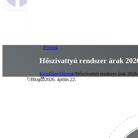
Híreink
Hőszivattyú rendszer árak 202
Kezdőlap
/
Híreink
/
Hőszivattyú rendszer árak 2026
Blog
2026. április 22.