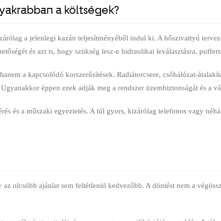
gyakrabban a költségek?
árólag a jelenlegi kazán teljesítményéből indul ki. A hőszivattyú tervezé
hetőségét és azt is, hogy szükség lesz-e hidraulikai leválasztásra, puffe
 hanem a kapcsolódó korszerűsítések. Radiátorcsere, csőhálózat-átalakí
k. Ugyanakkor éppen ezek adják meg a rendszer üzembiztonságát és a várt
mérés és a műszaki egyeztetés. A túl gyors, kizárólag telefonos vagy néh
az olcsóbb ajánlat sem feltétlenül kedvezőbb. A döntést nem a végöss