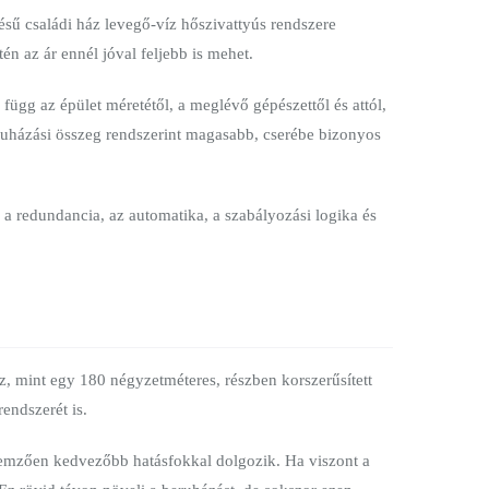
sű családi ház levegő-víz hőszivattyús rendszere
n az ár ennél jóval feljebb is mehet.
 függ az épület méretétől, a meglévő gépészettől és attól,
beruházási összeg rendszerint magasabb, cserébe bizonyos
 a redundancia, az automatika, a szabályozási logika és
z, mint egy 180 négyzetméteres, részben korszerűsített
endszerét is.
llemzően kedvezőbb hatásfokkal dolgozik. Ha viszont a