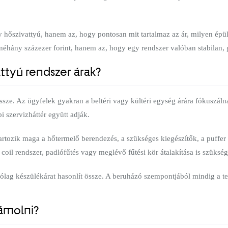
hőszivattyú, hanem az, hogy pontosan mit tartalmaz az ár, milyen épüle
 néhány százezer forint, hanem az, hogy egy rendszer valóban stabilan
ttyú rendszer árak?
ze. Az ügyfelek gyakran a beltéri vagy kültéri egység árára fókuszálnak,
i szervizháttér együtt adják.
artozik maga a hőtermelő berendezés, a szükséges kiegészítők, a puffer 
oil rendszer, padlófűtés vagy meglévő fűtési kör átalakítása is szükség
árólag készülékárat hasonlít össze. A beruházó szempontjából mindig a t
zámolni?