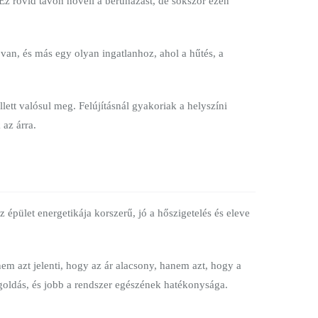
 Ez rövid távon növeli a beruházást, de sokszor ezen
 van, és más egy olyan ingatlanhoz, ahol a hűtés, a
llett valósul meg. Felújításnál gyakoriak a helyszíni
az árra.
 épület energetikája korszerű, jó a hőszigetelés és eleve
em azt jelenti, hogy az ár alacsony, hanem azt, hogy a
egoldás, és jobb a rendszer egészének hatékonysága.