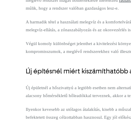
meglévő rendszer magas hőmérsékletre méretezett
radiát
múlik, hogy a rendszer valóban gazdaságos lesz-e.
A harmadik tétel a használati melegvíz és a komfortelvárá
melegvíz-ellátás, a zónaszabályozás és az okosvezérlés is
Végül komoly különbséget jelenthet a kivitelezési környezet
kompromisszumok, a meglévő rendszerekhez való illesztés
Új építésnél miért kiszámíthatóbb
Új épületnél a hőszivattyú a legtöbb esetben nem alternat
alacsony hőmérsékletű hőleadókkal terveznek, akkor a te
Ilyenkor kevesebb az utólagos átalakítás, kisebb a műsza
befektetett összeg célzottabban hasznosul. Egy jól előké