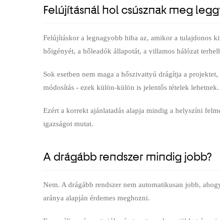
Felújításnál hol csúsznak meg leg
Felújításkor a legnagyobb hiba az, amikor a tulajdonos kiz
hőigényét, a hőleadók állapotát, a villamos hálózat terhel
Sok esetben nem maga a hőszivattyú drágítja a projektet,
módosítás - ezek külön-külön is jelentős tételek lehetne
Ezért a korrekt ajánlatadás alapja mindig a helyszíni fel
igazságot mutat.
A drágább rendszer mindig jobb?
Nem. A drágább rendszer nem automatikusan jobb, ahogy 
aránya alapján érdemes meghozni.