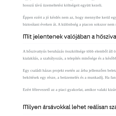
hosszú távú üzemeltetési költségeit együtt kezeli.
Éppen ezért a jó kérdés nem az, hogy mennyibe kerül egy 
biztosítani éveken át. A különbség a piacon sokszor nem
Mit jelentenek valójában a hősziva
A hőszivattyús beruházás összköltsége több elemből áll öss
kialakítás, a szabályozás, a telepítés minősége és a később
Egy családi házas projekt esetén az árba jellemzően belet
bekötések egy része, a beüzemelés és a munkadíj. Ha fan c
Ezért félrevezető az a piaci gyakorlat, amikor valaki kiz
Milyen ársávokkal lehet reálisan s