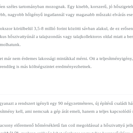
n széles tartományban mozognak. Egy kisebb, korszerű, jó hőszigetelé
tebb, nagyobb hőigényű ingatlannál vagy magasabb műszaki elvárás eseté
okszor körülbelül 3,5-8 millió forint közötti sávban alakul, de ez erősen
ikus hőszivattyúnál a talajszondás vagy talajkollektoros oldal miatt a 
zámolhatunk.
tet már nem érdemes lakossági mintákkal mérni. Ott a teljesítményigény,
rendileg is más költségszintet eredményezhetnek.
nazt a rendszert igényli egy 90 négyzetméteres, új építésű családi há
sítmény kell, ami nemcsak a gép árát emeli, hanem a teljes kapcsolódó r
lacsony előremenő hőmérsékletű fan coil megoldással a hőszivattyú je