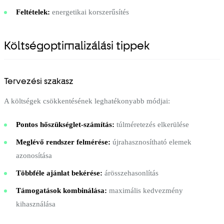
Feltételek:
energetikai korszerűsítés
Költségoptimalizálási tippek
Tervezési szakasz
A költségek csökkentésének leghatékonyabb módjai:
Pontos hőszükséglet-számítás:
túlméretezés elkerülése
Meglévő rendszer felmérése:
újrahasznosítható elemek
azonosítása
Többféle ajánlat bekérése:
árösszehasonlítás
Támogatások kombinálása:
maximális kedvezmény
kihasználása