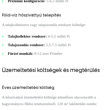
Prémium konfiguráció:
5-6,5 millió Ft
Föld-víz hőszivattyú telepítés
A talajkollektoros vagy talajszondás rendszer költsége:
Talajkollektor rendszer:
4-5,5 millió Ft
Talajszondás rendszer:
5,5-7,5 millió Ft
Fúrási munkák:
8-12 ezer Ft/méter
Üzemeltetési költségek és megtérülés
Éves üzemeltetési költség
A hőszivattyú üzemeltetési költsége jelentősen alacsonyabb a
hagyományos fűtési rendszereknél. 120 m² lakóterület esetén: