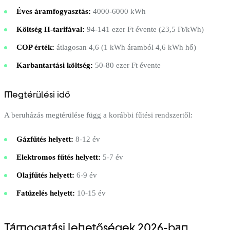
Éves áramfogyasztás:
4000-6000 kWh
Költség H-tarifával:
94-141 ezer Ft évente (23,5 Ft/kWh)
COP érték:
átlagosan 4,6 (1 kWh áramból 4,6 kWh hő)
Karbantartási költség:
50-80 ezer Ft évente
Megtérülési idő
A beruházás megtérülése függ a korábbi fűtési rendszertől:
Gázfűtés helyett:
8-12 év
Elektromos fűtés helyett:
5-7 év
Olajfűtés helyett:
6-9 év
Fatüzelés helyett:
10-15 év
Támogatási lehetőségek 2026-ban