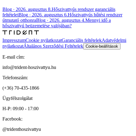
Blog
·
2026. augusztus 8.
Hőszivattyús rendszer garanciális
feltételei
Blog
·
2026. augusztus 6.
Hőszivattyús hűtési rendszer
útmutató otthonra
Blog
·
2026. augusztus 4.
Mennyi idő a
hőszivattyú beüzemelése valójában?
Impresszum
Cookie nyilatkozat
Garanciális feltételek
Adatvédelmi
nyilatkozat
Általános Szerződési Feltételek
Cookie-beállítások
E-mail cím:
info@trident-hoszivattyu.hu
Telefonszám:
(+36) 70-435-1866
Ügyfélszolgálat
H-P: 09:00 - 17:00
Facebook:
@tridenthoszivattyu