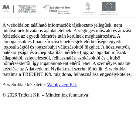
A weboldalon található információk tájékoztató jellegűek, nem
minősülnek hivatalos ajánlattételnek. A végleges műszaki és árazási
feltételek az egyedi felmérés után kerülnek meghatározásra. A
támogatások és finanszírozási lehetőségek elérhetősége egyedi
jogosultságtól és jogszabályi változásoktól függhet. A hőszivattyúk
hatékonysága és a megtakarítás mértéke függ az ingatlan műszaki
állapotától, szigetelésétől, felhasználási szokásoktól és a külső
hőmérséklettől, így ingatlanonként eltérő lehet. A személyes adatok
kezelése az Adatvédelmi Nyilatkozat szerint történik. A weboldal
tartalma a TRIDENT Kft. tulajdona, felhasználása engedélyköteles.
A weboldalt készítette:
Webbystep Kft.
©
2026
Trident Kft. –
Minden jog fenntartva!