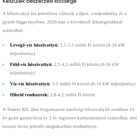
Készülék beszerzési költsége
A hőszivattyú ára jelentősen változik a típus, a teljesítmény és a
gyártó függvényében. 2026-ban a következő árkategóriákkal
számolhat:
Levegő-víz hőszivattyú:
1,5-3,5 millió Ft között (8-16 kW
teljesítmény)
Föld-víz hőszivattyú:
2,5-4,5 millió Ft között (8-16 kW
teljesítmény)
Víz-víz hőszivattyú:
3-5 millió Ft között (8-16 kW teljesítmény)
Hibrid rendszerek:
2,8-4,2 millió Ft között
A Trident Kft. által forgalmazott minőségi hőszivattyúk esetében 10
év gyári garanciával és 3 év ingyenes karbantartással számolhat, ami
hosszú távon jelentős megtakarítást eredményez.