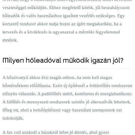
veszteséggel működjön. Ehhez megfelelő körök, jól beszabályozott
hőleadók és valós használathoz igazított vezérlés szükséges. Egy
korszerű rendszer akkor tudja hozni az ígért megtakarítást, ha a
tervezés és a kivitelezés is ugyanazzal a mérnöki fegyelemmel
történik.
Milyen hőleadóval működik igazán jól?
A hőszivattyú akkor érzi magát otthon, ha nem kell magas
hőmérsékletet előállítania. Ezért új építésnél a felületfűtés rendszerint
előnyös választás. A padlófűtés stabil, komfortos és energiahatékony.
A falfűtés és mennyezeti rendszerek szintén jó alternatívák lehetnek,
főleg ott, ahol a belsőépítészeti vagy használati szempontok ezt
indokolják.
A fan coil azoknál a házaknál lehet jó döntés, ahol gyors