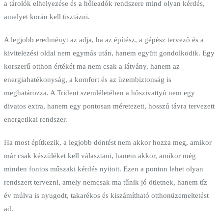
a tárolók elhelyezése és a hőleadók rendszere mind olyan kérdés,
amelyet korán kell tisztázni.
A legjobb eredményt az adja, ha az építész, a gépész tervező és a
kivitelezési oldal nem egymás után, hanem együtt gondolkodik. Egy
korszerű otthon értékét ma nem csak a látvány, hanem az
energiahatékonyság, a komfort és az üzembiztonság is
meghatározza. A Trident szemléletében a hőszivattyú nem egy
divatos extra, hanem egy pontosan méretezett, hosszú távra tervezett
energetikai rendszer.
Ha most építkezik, a legjobb döntést nem akkor hozza meg, amikor
már csak készüléket kell választani, hanem akkor, amikor még
minden fontos műszaki kérdés nyitott. Ezen a ponton lehet olyan
rendszert tervezni, amely nemcsak ma tűnik jó ötletnek, hanem tíz
év múlva is nyugodt, takarékos és kiszámítható otthonüzemeltetést
ad.