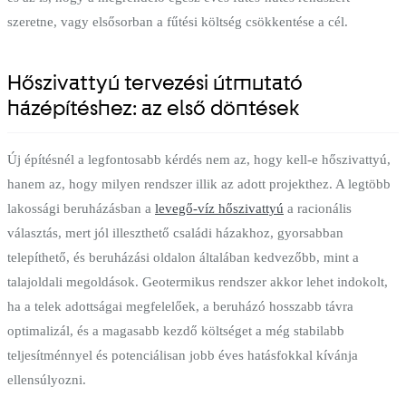
szeretne, vagy elsősorban a fűtési költség csökkentése a cél.
Hőszivattyú tervezési útmutató
házépítéshez: az első döntések
Új építésnél a legfontosabb kérdés nem az, hogy kell-e hőszivattyú,
hanem az, hogy milyen rendszer illik az adott projekthez. A legtöbb
lakossági beruházásban a
levegő-víz hőszivattyú
a racionális
választás, mert jól illeszthető családi házakhoz, gyorsabban
telepíthető, és beruházási oldalon általában kedvezőbb, mint a
talajoldali megoldások. Geotermikus rendszer akkor lehet indokolt,
ha a telek adottságai megfelelőek, a beruházó hosszabb távra
optimalizál, és a magasabb kezdő költséget a még stabilabb
teljesítménnyel és potenciálisan jobb éves hatásfokkal kívánja
ellensúlyozni.