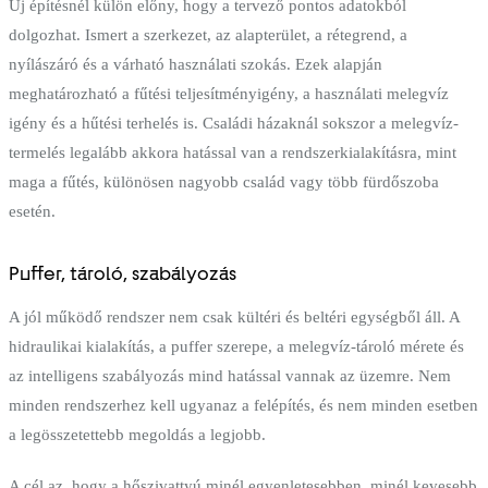
Új építésnél külön előny, hogy a tervező pontos adatokból
dolgozhat. Ismert a szerkezet, az alapterület, a rétegrend, a
nyílászáró és a várható használati szokás. Ezek alapján
meghatározható a fűtési teljesítményigény, a használati melegvíz
igény és a hűtési terhelés is. Családi házaknál sokszor a melegvíz-
termelés legalább akkora hatással van a rendszerkialakításra, mint
maga a fűtés, különösen nagyobb család vagy több fürdőszoba
esetén.
Puffer, tároló, szabályozás
A jól működő rendszer nem csak kültéri és beltéri egységből áll. A
hidraulikai kialakítás, a puffer szerepe, a melegvíz-tároló mérete és
az intelligens szabályozás mind hatással vannak az üzemre. Nem
minden rendszerhez kell ugyanaz a felépítés, és nem minden esetben
a legösszetettebb megoldás a legjobb.
A cél az, hogy a hőszivattyú minél egyenletesebben, minél kevesebb