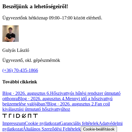
Beszéljünk a lehetőségeiről!
Ügyvezetőnk hétköznap 09:00–17:00 között elérhető.
Gulyás László
Ügyvezető, okl. gépészmérnök
(+36) 70-435-1866
További cikkeink
Blog
·
2026. augusztus 6.
Hőszivattyús hűtési rendszer útmutató
otthonra
Blog
·
2026. augusztus 4.
Mennyi idő a hőszivattyú
beüzemelése valójában?
Blog
·
2026. augusztus 2.
Fan coil
kiválasztási útmutató hőszivattyúhoz
Impresszum
Cookie nyilatkozat
Garanciális feltételek
Adatvédelmi
nyilatkozat
Általános Szerződési Feltételek
Cookie-beállítások