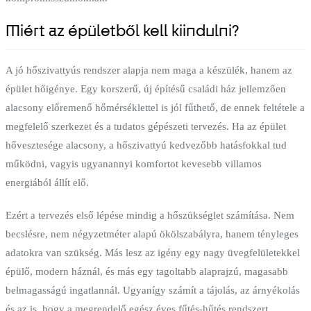
Miért az épületből kell kiindulni?
A jó hőszivattyús rendszer alapja nem maga a készülék, hanem az
épület hőigénye. Egy korszerű, új építésű családi ház jellemzően
alacsony előremenő hőmérséklettel is jól fűthető, de ennek feltétele a
megfelelő szerkezet és a tudatos gépészeti tervezés. Ha az épület
hővesztesége alacsony, a hőszivattyú kedvezőbb hatásfokkal tud
működni, vagyis ugyanannyi komfortot kevesebb villamos
energiából állít elő.
Ezért a tervezés első lépése mindig a hőszükséglet számítása. Nem
becslésre, nem négyzetméter alapú ökölszabályra, hanem tényleges
adatokra van szükség. Más lesz az igény egy nagy üvegfelületekkel
épülő, modern háznál, és más egy tagoltabb alaprajzú, magasabb
belmagasságú ingatlannál. Ugyanígy számít a tájolás, az árnyékolás
és az is, hogy a megrendelő egész éves fűtés-hűtés rendszert