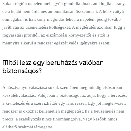
Sokan rögtön napelemmel együtt gondolkodnak, ami logikus irány,
de a kettőt nem érdemes automatikusan összemosni. A hőszivattyú
önmagában is hatékony megoldás lehet, a napelem pedig tovább
javíthatja az üzemeltetési költségeket. A megtérülés azonban függ a
fogyasztási profiltól, az elszámolási környezettől és attól is,
mennyire sikerül a rendszer egészét valós igényekre szabni.
Mitől lesz egy beruházás valóban
biztonságos?
A hőszivattyú választása sokak szemében még mindig elsősorban
készülékválasztás. Valójában a biztonságot az adja, hogy a tervezés,
a kivitelezés és a szervizháttér egy lánc részei. Egy jól megtervezett
rendszer is okozhat kellemetlen meglepetést, ha a beüzemelés nem
precíz, a szabályozás nincs finomhangolva, vagy később nincs
elérhető szakmai támogatás.