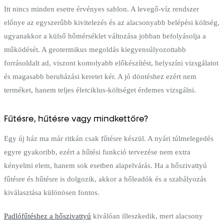
Itt nincs minden esetre érvényes sablon. A levegő-víz rendszer
előnye az egyszerűbb kivitelezés és az alacsonyabb belépési költség,
ugyanakkor a külső hőmérséklet változása jobban befolyásolja a
működését. A geotermikus megoldás kiegyensúlyozottabb
forrásoldalt ad, viszont komolyabb előkészítést, helyszíni vizsgálatot
és magasabb beruházási keretet kér. A jó döntéshez ezért nem
terméket, hanem teljes életciklus-költséget érdemes vizsgálni.
Fűtésre, hűtésre vagy mindkettőre?
Egy új ház ma már ritkán csak fűtésre készül. A nyári túlmelegedés
egyre gyakoribb, ezért a hűtési funkció tervezése nem extra
kényelmi elem, hanem sok esetben alapelvárás. Ha a hőszivattyú
fűtésre és hűtésre is dolgozik, akkor a hőleadók és a szabályozás
kiválasztása különösen fontos.
Padlófűtéshez a hőszivattyú
kiválóan illeszkedik, mert alacsony