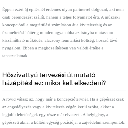
Éppen ezért új építésnél érdemes olyan partnerrel dolgozni, aki nem
csak berendezést szállít, hanem a teljes folyamatot érti. A műszaki
koncepciótól a megtérülési számításon át a kivitelezésig és az
üzemeltetési háttérig minden ugyanabba az irányba mutasson:
kiszámítható működés, alacsony fenntartási költség, hosszú távú
nyugalom. Ebben a megközelítésben van valódi értéke a
tapasztalatnak.
Hőszivattyú tervezési útmutató
házépítéshez: mikor kell elkezdeni?
A rövid válasz az, hogy már a koncepciótervnél. Ha a gépészet csak
az engedélyezés vagy a kivitelezés végén kerül szóba, akkor a
legjobb lehetőségek egy része már elveszett. A helyigény, a
gépészeti akna, a kültéri egység pozíciója, a zajvédelmi szempontok,