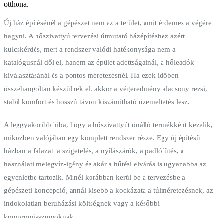
otthona.
Új ház építésénél a gépészet nem az a terület, amit érdemes a végére
hagyni. A hőszivattyú tervezési útmutató házépítéshez azért
kulcskérdés, mert a rendszer valódi hatékonysága nem a
katalógusnál dől el, hanem az épület adottságainál, a hőleadók
kiválasztásánál és a pontos méretezésnél. Ha ezek időben
összehangoltan készülnek el, akkor a végeredmény alacsony rezsi,
stabil komfort és hosszú távon kiszámítható üzemeltetés lesz.
A leggyakoribb hiba, hogy a hőszivattyút önálló termékként kezelik,
miközben valójában egy komplett rendszer része. Egy új építésű
házban a falazat, a szigetelés, a nyílászárók, a padlófűtés, a
használati melegvíz-igény és akár a hűtési elvárás is ugyanabba az
egyenletbe tartozik. Minél korábban kerül be a tervezésbe a
gépészeti koncepció, annál kisebb a kockázata a túlméretezésnek, az
indokolatlan beruházási költségnek vagy a későbbi
kompromisszumoknak.