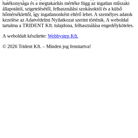
hatékonysága és a megtakarítás mértéke függ az ingatlan műszaki
állapotától, szigetelésétől, felhasználási szokásoktól és a külső
hőmérséklettől, így ingatlanonként eltérő lehet. A személyes adatok
kezelése az Adatvédelmi Nyilatkozat szerint történik. A weboldal
tartalma a TRIDENT Kft. tulajdona, felhasználása engedélyköteles.
A weboldalt készítette:
Webbystep Kft.
©
2026
Trident Kft. –
Minden jog fenntartva!