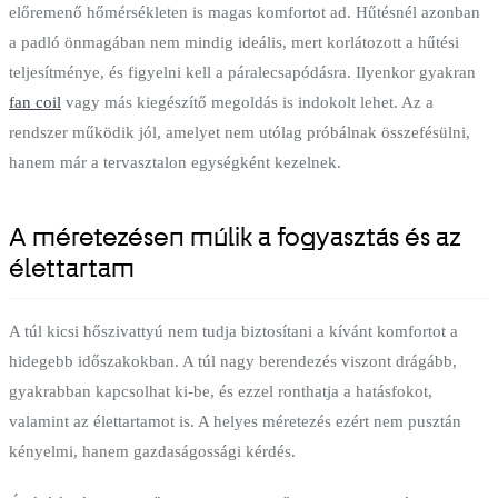
előremenő hőmérsékleten is magas komfortot ad. Hűtésnél azonban
a padló önmagában nem mindig ideális, mert korlátozott a hűtési
teljesítménye, és figyelni kell a páralecsapódásra. Ilyenkor gyakran
fan coil
vagy más kiegészítő megoldás is indokolt lehet. Az a
rendszer működik jól, amelyet nem utólag próbálnak összefésülni,
hanem már a tervasztalon egységként kezelnek.
A méretezésen múlik a fogyasztás és az
élettartam
A túl kicsi hőszivattyú nem tudja biztosítani a kívánt komfortot a
hidegebb időszakokban. A túl nagy berendezés viszont drágább,
gyakrabban kapcsolhat ki-be, és ezzel ronthatja a hatásfokot,
valamint az élettartamot is. A helyes méretezés ezért nem pusztán
kényelmi, hanem gazdaságossági kérdés.