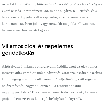
reakcióidőre, hatékony hűtésre és zónaszabályozásra is szükség van.
Cserébe más komfortérzetet ad, mint a sugárzó felületfűtés, és a
tervezésénél figyelni kell a zajszintre, az elhelyezésre és a
karbantartásra. Nem jobb vagy rosszabb megoldásról van szó,
hanem eltérő használati logikáról.
Villamos oldal és napelemes
gondolkodás
A hőszivattyú villamos energiával működik, ezért az elektromos
infrastruktúra kérdéseit már a házépítés korai szakaszában tisztázni
kell. Elégséges-e a rendelkezésre álló teljesítmény, szükséges-e
hálózatbővítés, hogyan illeszkedik a rendszer a többi
nagyfogyasztóhoz? Ezek nem adminisztratív részletek, hanem a
projekt ütemezését és költségét befolyásoló tényezők.