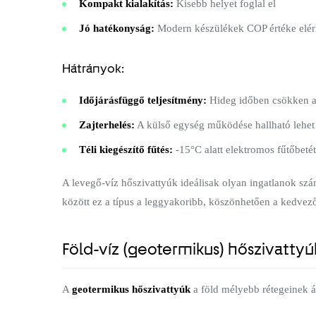
Kompakt kialakítás:
Kisebb helyet foglal el
Jó hatékonyság:
Modern készülékek COP értéke elérhe
Hátrányok:
Időjárásfüggő teljesítmény:
Hideg időben csökken a
Zajterhelés:
A külső egység működése hallható lehet
Téli kiegészítő fűtés:
-15°C alatt elektromos fűtőbeté
A levegő-víz hőszivattyúk ideálisak olyan ingatlanok szám
között ez a típus a leggyakoribb, köszönhetően a kedvező
Föld-víz (geotermikus) hőszivatty
A
geotermikus hőszivattyúk
a föld mélyebb rétegeinek ál