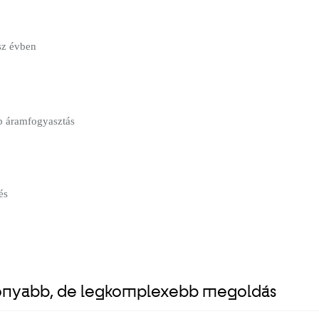
sz évben
 áramfogyasztás
és
ékonyabb, de legkomplexebb megoldás