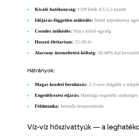
Kiváló hatékonyság:
COP érték 4.5-5.5 között
Időjárás-független működés:
Stabil teljesítmény egé
Csendes működés:
Nincs külső egység
Hosszú élettartam:
25-30 év
Alacsony üzemeltetési költség:
30-40%-kal kevesebb
Hátrányok:
Magas kezdeti beruházás:
2-3-szor drágább a telepít
Engedélyezési eljárás:
Hatósági engedély szükséges
Földmunka:
Jelentős tereprendezés
Víz-víz hőszivattyúk — a leghat