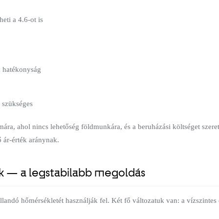
ti a 4.6-ot is
 hatékonyság
t szükséges
ára, ahol nincs lehetőség földmunkára, és a beruházási költséget szeretn
 ár-érték aránynak.
úk — a legstabilabb megoldás
landó hőmérsékletét használják fel. Két fő változatuk van: a vízszintes 