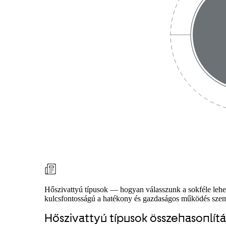
Hőszivattyú típusok — hogyan válasszunk a sokféle lehet
kulcsfontosságú a hatékony és gazdaságos működés szempo
Hőszivattyú típusok összehasonlít