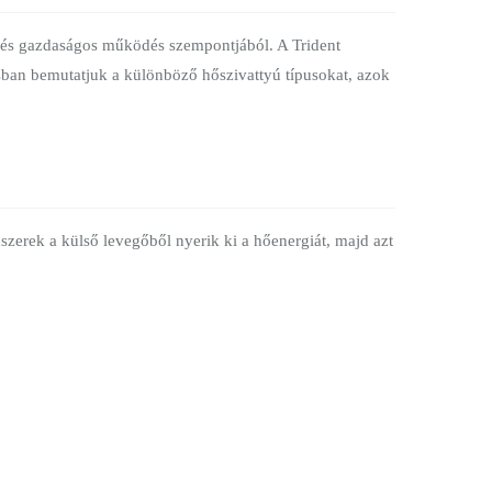
y és gazdaságos működés szempontjából. A Trident
ásban bemutatjuk a különböző hőszivattyú típusokat, azok
zerek a külső levegőből nyerik ki a hőenergiát, majd azt