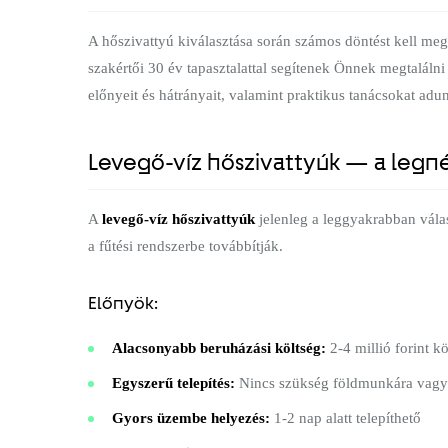
A hőszivattyú kiválasztása során számos döntést kell me
szakértői 30 év tapasztalattal segítenek Önnek megtaláln
előnyeit és hátrányait, valamint praktikus tanácsokat adu
Levegő-víz hőszivattyúk — a legn
A
levegő-víz hőszivattyúk
jelenleg a leggyakrabban válas
a fűtési rendszerbe továbbítják.
Előnyök:
Alacsonyabb beruházási költség:
2-4 millió forint k
Egyszerű telepítés:
Nincs szükség földmunkára vagy 
Gyors üzembe helyezés:
1-2 nap alatt telepíthető