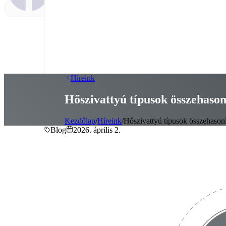
Híreink
Hőszivattyú típusok összehaso
Kezdőlap
/
Híreink
/
Hőszivattyú típusok összehason
Blog
2026. április 2.