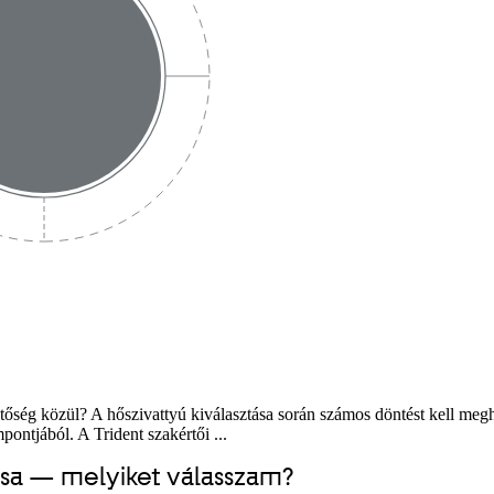
őség közül? A hőszivattyú kiválasztása során számos döntést kell megh
ntjából. A Trident szakértői ...
ása — melyiket válasszam?