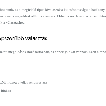
ghoznunk, és a megfelelő típus kiválasztása kulcsfontosságú a hatékon
i az ideális megoldást otthona számára. Ebben a részletes összehasonlít
nk a választáshoz.
épszerűbb választás
ztott megoldások közé tartoznak, és ennek jó okai vannak. Ezek a rends
özött mozog a teljes rendszer ára
fúrásra