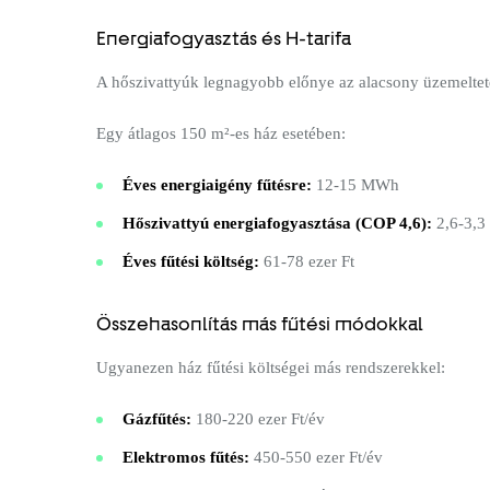
Energiafogyasztás és H-tarifa
A hőszivattyúk legnagyobb előnye az alacsony üzemelteté
Egy átlagos 150 m²-es ház esetében:
Éves energiaigény fűtésre:
12-15 MWh
Hőszivattyú energiafogyasztása (COP 4,6):
2,6-3,
Éves fűtési költség:
61-78 ezer Ft
Összehasonlítás más fűtési módokkal
Ugyanezen ház fűtési költségei más rendszerekkel:
Gázfűtés:
180-220 ezer Ft/év
Elektromos fűtés:
450-550 ezer Ft/év