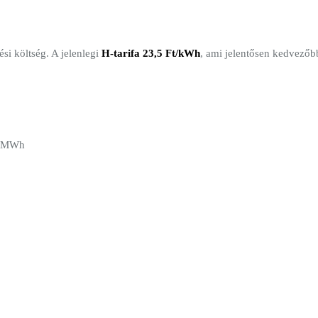
si költség. A jelenlegi
H-tarifa 23,5 Ft/kWh
, ami jelentősen kedvezőbb
3 MWh