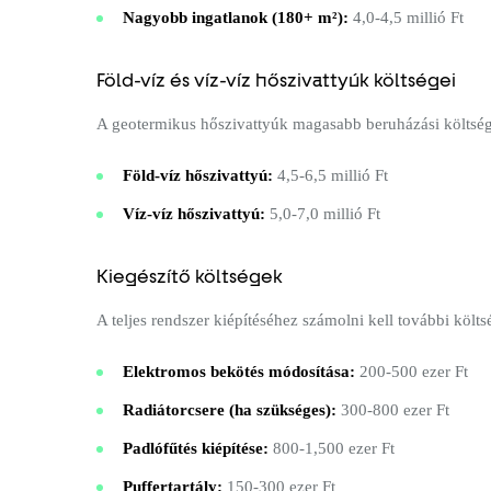
Nagyobb ingatlanok (180+ m²):
4,0-4,5 millió Ft
Föld-víz és víz-víz hőszivattyúk költségei
A geotermikus hőszivattyúk magasabb beruházási költségge
Föld-víz hőszivattyú:
4,5-6,5 millió Ft
Víz-víz hőszivattyú:
5,0-7,0 millió Ft
Kiegészítő költségek
A teljes rendszer kiépítéséhez számolni kell további költs
Elektromos bekötés módosítása:
200-500 ezer Ft
Radiátorcsere (ha szükséges):
300-800 ezer Ft
Padlófűtés kiépítése:
800-1,500 ezer Ft
Puffertartály:
150-300 ezer Ft