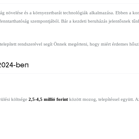
g növelése és a környezetbarát technológiák alkalmazása. Ebben a kont
fenntarthatóság szempontjából. Bár a kezdeti beruházás jelentősnek tűn
telepített rendszerével segít Önnek megérteni, hogy miért érdemes hőszi
 2024-ben
rülési költsége
2,5-4,5 millió forint
között mozog, telepítéssel együtt. Az