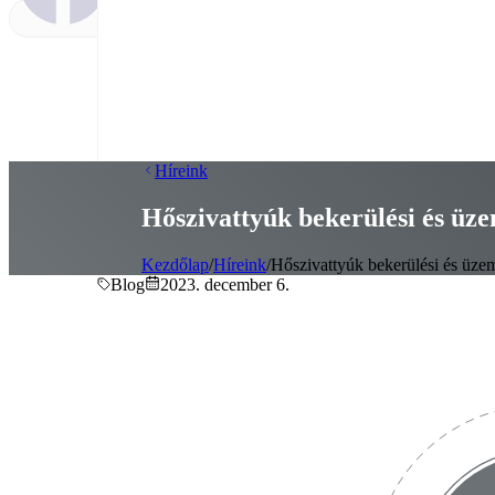
Híreink
Hőszivattyúk bekerülési és üzem
Kezdőlap
/
Híreink
/
Hőszivattyúk bekerülési és üzeme
Blog
2023. december 6.