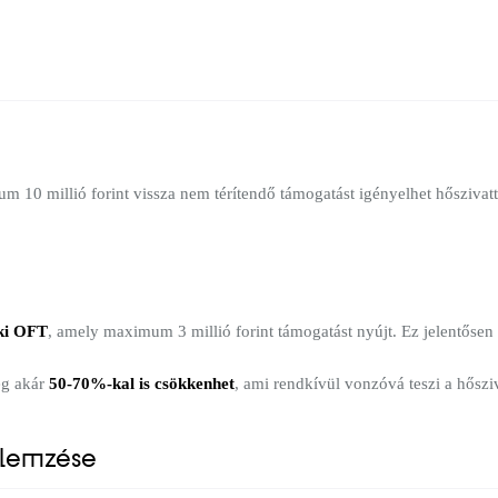
 10 millió forint vissza nem térítendő támogatást igényelhet hőszivatty
ki OFT
, amely maximum 3 millió forint támogatást nyújt. Ez jelentősen 
ég akár
50-70%-kal is csökkenhet
, ami rendkívül vonzóvá teszi a hőszi
elemzése