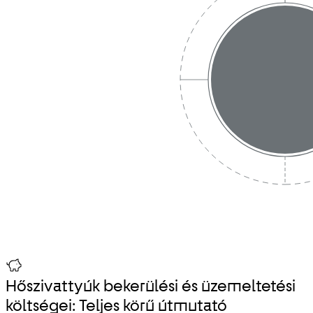
Hőszivattyúk bekerülési és üzemeltetési
költségei: Teljes körű útmutató