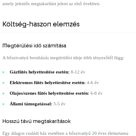
amely jelentős megtakarítást jelent az első években.
Költség-haszon elemzés
Megtérülési idő számítása
A hőszivattyú beruházás megtérülési ideje több tényezőtől függ:
Gázfűtés helyettesítése esetén:
8-12 év
Elektromos fűtés helyettesítése esetén:
4-6 év
Olajos/szenes fűtés helyettesítése esetén:
6-8 év
Állami támogatással:
3-5 év
Hosszú távú megtakarítások
Egy átlagos családi ház esetében a hőszivattyú 20 éves élettartama