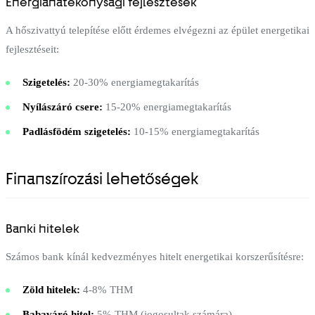
Energiahatékonysági fejlesztések
A hőszivattyú telepítése előtt érdemes elvégezni az épület energetikai
fejlesztéseit:
Szigetelés:
20-30% energiamegtakarítás
Nyílászáró csere:
15-20% energiamegtakarítás
Padlásfödém szigetelés:
10-15% energiamegtakarítás
Finanszírozási lehetőségek
Banki hitelek
Számos bank kínál kedvezményes hitelt energetikai korszerűsítésre:
Zöld hitelek:
4-8% THM
Babaváró hitel:
5% THM (jogosultak számára)