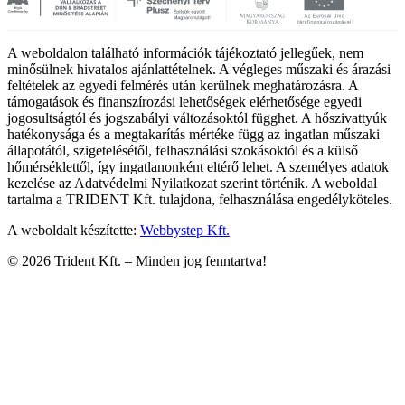
A weboldalon található információk tájékoztató jellegűek, nem
minősülnek hivatalos ajánlattételnek. A végleges műszaki és árazási
feltételek az egyedi felmérés után kerülnek meghatározásra. A
támogatások és finanszírozási lehetőségek elérhetősége egyedi
jogosultságtól és jogszabályi változásoktól függhet. A hőszivattyúk
hatékonysága és a megtakarítás mértéke függ az ingatlan műszaki
állapotától, szigetelésétől, felhasználási szokásoktól és a külső
hőmérséklettől, így ingatlanonként eltérő lehet. A személyes adatok
kezelése az Adatvédelmi Nyilatkozat szerint történik. A weboldal
tartalma a TRIDENT Kft. tulajdona, felhasználása engedélyköteles.
A weboldalt készítette:
Webbystep Kft.
©
2026
Trident Kft. –
Minden jog fenntartva!