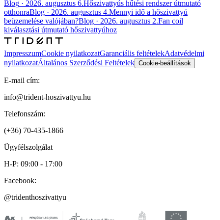
Blog
·
2026. augusztus 6.
Hőszivattyús hűtési rendszer útmutató
otthonra
Blog
·
2026. augusztus 4.
Mennyi idő a hőszivattyú
beüzemelése valójában?
Blog
·
2026. augusztus 2.
Fan coil
kiválasztási útmutató hőszivattyúhoz
Impresszum
Cookie nyilatkozat
Garanciális feltételek
Adatvédelmi
nyilatkozat
Általános Szerződési Feltételek
Cookie-beállítások
E-mail cím:
info@trident-hoszivattyu.hu
Telefonszám:
(+36) 70-435-1866
Ügyfélszolgálat
H-P: 09:00 - 17:00
Facebook:
@tridenthoszivattyu