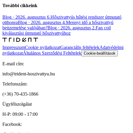
További cikkeink
Blog
·
2026. augusztus 6.
Hőszivattyús hűtési rendszer útmutató
otthonra
Blog
·
2026. augusztus 4.
Mennyi idő a hőszivattyú
beüzemelése valójában?
Blog
·
2026. augusztus 2.
Fan coil
kiválasztási útmutató hőszivattyúhoz
Impresszum
Cookie nyilatkozat
Garanciális feltételek
Adatvédelmi
nyilatkozat
Általános Szerződési Feltételek
Cookie-beállítások
E-mail cím:
info@trident-hoszivattyu.hu
Telefonszám:
(+36) 70-435-1866
Ügyfélszolgálat
H-P: 09:00 - 17:00
Facebook: