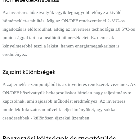
Az inverteres hőszivattyúk egyik legnagyobb előnye a kiváló
hőmérséklet-stabilitás. Míg az ON/OFF rendszereknél 2-3°C-os
ingadozás is előfordulhat, addig az inverteres technológia ±0,5°C-os
pontossággal tartja a beállított hőmérsékletet. Ez nemcsak
kényelmesebbé teszi a lakást, hanem energiamegtakarítást is
eredményez.
Zajszint különbségek
A zajterhelés szempontjából is az inverteres rendszerek vezetnek. Az
ON/OFF hőszivattyúk bekapcsoláskor hirtelen nagy teljesítményre
kapcsolnak, ami zajosabb működést eredményez. Az inverteres
modellek fokozatosan növelik teljesítményüket, így sokkal
csendesebbek - különösen éjszakai üzemben.
Beszerzési költségek és megtérülés