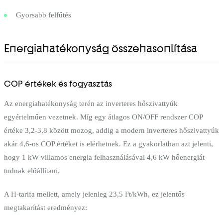
Gyorsabb felfűtés
Energiahatékonyság összehasonlítása
COP értékek és fogyasztás
Az energiahatékonyság terén az inverteres hőszivattyúk
egyértelműen vezetnek. Míg egy átlagos ON/OFF rendszer COP
értéke 3,2-3,8 között mozog, addig a modern inverteres hőszivattyúk
akár 4,6-os COP értéket is elérhetnek. Ez a gyakorlatban azt jelenti,
hogy 1 kW villamos energia felhasználásával 4,6 kW hőenergiát
tudnak előállítani.
A H-tarifa mellett, amely jelenleg 23,5 Ft/kWh, ez jelentős
megtakarítást eredményez: