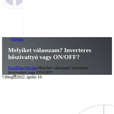
Híreink
Melyiket válasszam? Inverteres
hőszivattyú vagy ON/OFF?
Kezdőlap
/
Híreink
/
Melyiket válasszam? Inverteres
hőszivattyú vagy ON/OFF?
Blog
2022. április 19.