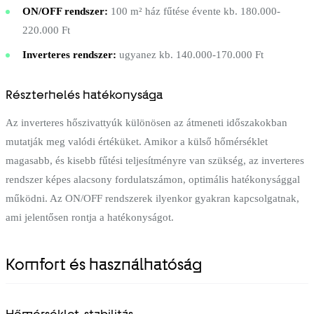
ON/OFF rendszer:
100 m² ház fűtése évente kb. 180.000-
220.000 Ft
Inverteres rendszer:
ugyanez kb. 140.000-170.000 Ft
Részterhelés hatékonysága
Az inverteres hőszivattyúk különösen az átmeneti időszakokban
mutatják meg valódi értéküket. Amikor a külső hőmérséklet
magasabb, és kisebb fűtési teljesítményre van szükség, az inverteres
rendszer képes alacsony fordulatszámon, optimális hatékonysággal
működni. Az ON/OFF rendszerek ilyenkor gyakran kapcsolgatnak,
ami jelentősen rontja a hatékonyságot.
Komfort és használhatóság
Hőmérséklet-stabilitás