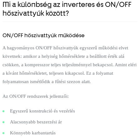
Mi a különbség az inverteres és ON/OFF
hőszivattyúk között?
ON/OFF hőszivattyúk működése
A hagyományos ON/OFF hőszivattyúk egyszerű működési elvet
követnek: amikor a helyiség hőmérséklete a beállított érték alá
csökken, a kompresszor teljes teljesítménnyel bekapcsol. Amint eléri
a kívánt hőmérsékletet, teljesen kikapcsol. Ez a folyamat
folyamatosan ismétlődik a fűtési szezon alatt.
Az ON/OFF rendszerek jellemzői:
Egyszerű konstrukció és vezérlés
Alacsonyabb beszerzési ár
Könnyebb karbantartás