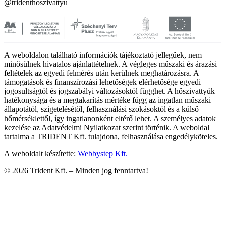
@tridenthoszivattyu
A weboldalon található információk tájékoztató jellegűek, nem
minősülnek hivatalos ajánlattételnek. A végleges műszaki és árazási
feltételek az egyedi felmérés után kerülnek meghatározásra. A
támogatások és finanszírozási lehetőségek elérhetősége egyedi
jogosultságtól és jogszabályi változásoktól függhet. A hőszivattyúk
hatékonysága és a megtakarítás mértéke függ az ingatlan műszaki
állapotától, szigetelésétől, felhasználási szokásoktól és a külső
hőmérséklettől, így ingatlanonként eltérő lehet. A személyes adatok
kezelése az Adatvédelmi Nyilatkozat szerint történik. A weboldal
tartalma a TRIDENT Kft. tulajdona, felhasználása engedélyköteles.
A weboldalt készítette:
Webbystep Kft.
©
2026
Trident Kft. –
Minden jog fenntartva!