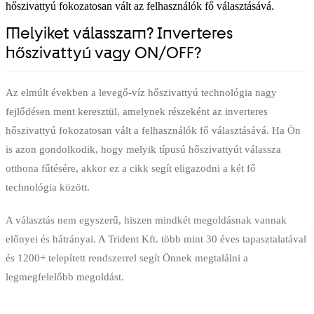
hőszivattyú fokozatosan vált az felhasználók fő választásává.
Melyiket válasszam? Inverteres
hőszivattyú vagy ON/OFF?
Az elmúlt években a levegő-víz hőszivattyú technológia nagy
fejlődésen ment keresztül, amelynek részeként az inverteres
hőszivattyú fokozatosan vált a felhasználók fő választásává. Ha Ön
is azon gondolkodik, hogy melyik típusú hőszivattyút válassza
otthona fűtésére, akkor ez a cikk segít eligazodni a két fő
technológia között.
A választás nem egyszerű, hiszen mindkét megoldásnak vannak
előnyei és hátrányai. A Trident Kft. több mint 30 éves tapasztalatával
és 1200+ telepített rendszerrel segít Önnek megtalálni a
legmegfelelőbb megoldást.