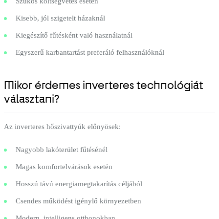
Szűkös költségvetés esetén
Kisebb, jól szigetelt házaknál
Kiegészítő fűtésként való használatnál
Egyszerű karbantartást preferáló felhasználóknál
Mikor érdemes inverteres technológiát
választani?
Az inverteres hőszivattyúk előnyösek:
Nagyobb lakóterület fűtésénél
Magas komfortelvárások esetén
Hosszú távú energiamegtakarítás céljából
Csendes működést igénylő környezetben
Modern, intelligens otthonokban