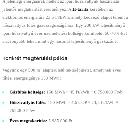
A jelenlegi energiaárak mellett az ipari hőszivattyúk használata
jelentős megtakarítást eredményez. A
H-tarifa
keretében az
elektromos energia ára 23,5 Ft/kWh, amely kedvező alapot teremt a
hőszivattyús fűtés gazdaságosságához. Egy 200 kW teljesítményű
ipari hőszivattyú éves üzemeltetési költsége körülbelül 60-70%-kal
alacsonyabb lehet, mint egy hasonló teljesítményű gázkazáné.
Konkrét megtérülési példa
Vegyünk egy 500 m² alapterületű raktárépületet, amelynek éves
fűtési energiaigénye 150 MWh:
Gázfűtés költsége:
150 MWh × 45 Ft/kWh = 6.750.000 Ft/év
Hőszivattyús fűtés:
150 MWh ÷ 4,6 COP × 23,5 Ft/kWh =
765.000 Ft/év
Éves megtakarítás:
5.985.000 Ft