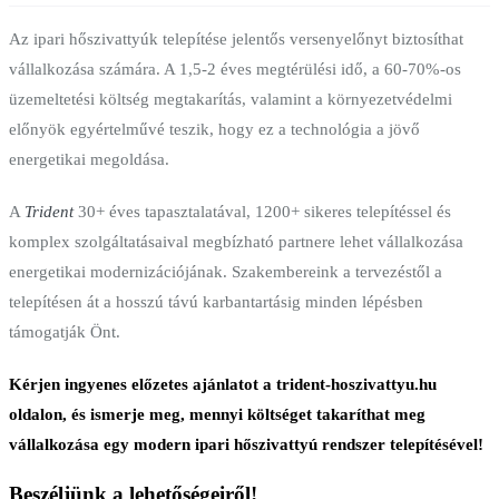
Az ipari hőszivattyúk telepítése jelentős versenyelőnyt biztosíthat
vállalkozása számára. A 1,5-2 éves megtérülési idő, a 60-70%-os
üzemeltetési költség megtakarítás, valamint a környezetvédelmi
előnyök egyértelművé teszik, hogy ez a technológia a jövő
energetikai megoldása.
A
Trident
30+ éves tapasztalatával, 1200+ sikeres telepítéssel és
komplex szolgáltatásaival megbízható partnere lehet vállalkozása
energetikai modernizációjának. Szakembereink a tervezéstől a
telepítésen át a hosszú távú karbantartásig minden lépésben
támogatják Önt.
Kérjen ingyenes előzetes ajánlatot a trident-hoszivattyu.hu
oldalon, és ismerje meg, mennyi költséget takaríthat meg
vállalkozása egy modern ipari hőszivattyú rendszer telepítésével!
Beszéljünk a lehetőségeiről!