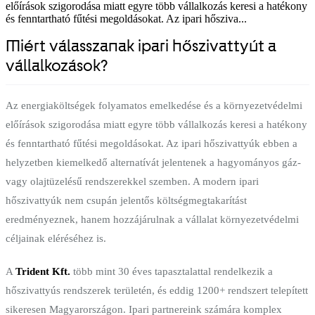
előírások szigorodása miatt egyre több vállalkozás keresi a hatékony
és fenntartható fűtési megoldásokat. Az ipari hősziva...
Miért válasszanak ipari hőszivattyút a
vállalkozások?
Az energiaköltségek folyamatos emelkedése és a környezetvédelmi
előírások szigorodása miatt egyre több vállalkozás keresi a hatékony
és fenntartható fűtési megoldásokat. Az ipari hőszivattyúk ebben a
helyzetben kiemelkedő alternatívát jelentenek a hagyományos gáz-
vagy olajtüzelésű rendszerekkel szemben. A modern ipari
hőszivattyúk nem csupán jelentős költségmegtakarítást
eredményeznek, hanem hozzájárulnak a vállalat környezetvédelmi
céljainak eléréséhez is.
A
Trident Kft.
több mint 30 éves tapasztalattal rendelkezik a
hőszivattyús rendszerek területén, és eddig 1200+ rendszert telepített
sikeresen Magyarországon. Ipari partnereink számára komplex