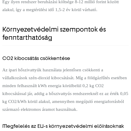
Egy ilyen rendszer beruházási költsége 8-12 millió forint között
alakul, így a megtérülési idő 1,5-2 év körül várható.
Környezetvédelmi szempontok és
fenntarthatóság
CO2 kibocsátás csökkentése
Az ipari hőszivattyúk használata jelentősen csökkenti a
vállalkozások szén-dioxid kibocsátását. Míg a földgázfűtés esetében
minden felhasznált kWh energia körülbelül 0,2 kg CO2
kibocsátással jár, addig a hőszivattyús rendszereknél ez az érték 0,05
kg CO2/kWh körül alakul, amennyiben megújuló energiaforrásból
származó elektromos áramot használnak.
Megfelelés az EU-s környezetvédelmi előírásoknak