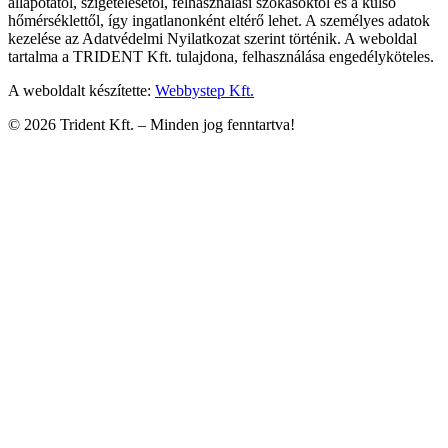
állapotától, szigetelésétől, felhasználási szokásoktól és a külső
hőmérséklettől, így ingatlanonként eltérő lehet. A személyes adatok
kezelése az Adatvédelmi Nyilatkozat szerint történik. A weboldal
tartalma a TRIDENT Kft. tulajdona, felhasználása engedélyköteles.
A weboldalt készítette:
Webbystep Kft.
©
2026
Trident Kft. –
Minden jog fenntartva!