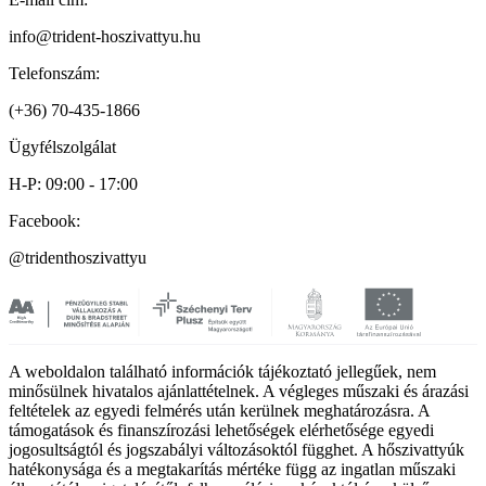
info@trident-hoszivattyu.hu
Telefonszám:
(+36) 70-435-1866
Ügyfélszolgálat
H-P: 09:00 - 17:00
Facebook:
@tridenthoszivattyu
A weboldalon található információk tájékoztató jellegűek, nem
minősülnek hivatalos ajánlattételnek. A végleges műszaki és árazási
feltételek az egyedi felmérés után kerülnek meghatározásra. A
támogatások és finanszírozási lehetőségek elérhetősége egyedi
jogosultságtól és jogszabályi változásoktól függhet. A hőszivattyúk
hatékonysága és a megtakarítás mértéke függ az ingatlan műszaki