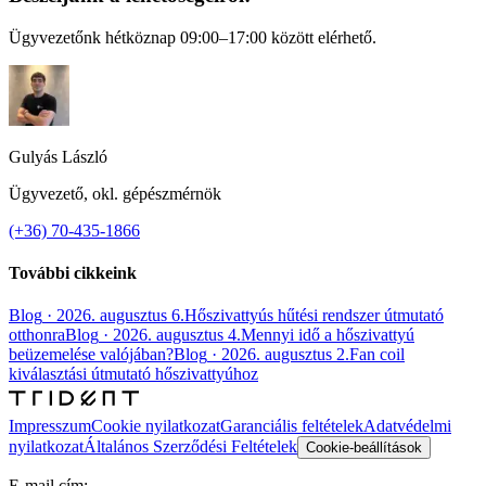
Ügyvezetőnk hétköznap 09:00–17:00 között elérhető.
Gulyás László
Ügyvezető, okl. gépészmérnök
(+36) 70-435-1866
További cikkeink
Blog
·
2026. augusztus 6.
Hőszivattyús hűtési rendszer útmutató
otthonra
Blog
·
2026. augusztus 4.
Mennyi idő a hőszivattyú
beüzemelése valójában?
Blog
·
2026. augusztus 2.
Fan coil
kiválasztási útmutató hőszivattyúhoz
Impresszum
Cookie nyilatkozat
Garanciális feltételek
Adatvédelmi
nyilatkozat
Általános Szerződési Feltételek
Cookie-beállítások
E-mail cím: