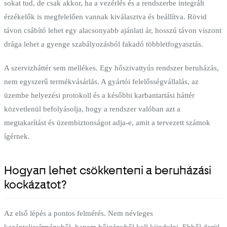
sokat tud, de csak akkor, ha a vezérlés és a rendszerbe integrált
érzékelők is megfelelően vannak kiválasztva és beállítva. Rövid
távon csábító lehet egy alacsonyabb ajánlati ár, hosszú távon viszont
drága lehet a gyenge szabályozásból fakadó többletfogyasztás.
A szervizháttér sem mellékes. Egy hőszivattyús rendszer beruházás,
nem egyszerű termékvásárlás. A gyártói felelősségvállalás, az
üzembe helyezési protokoll és a későbbi karbantartási háttér
közvetlenül befolyásolja, hogy a rendszer valóban azt a
megtakarítást és üzembiztonságot adja-e, amit a tervezett számok
ígérnek.
Hogyan lehet csökkenteni a beruházási
kockázatot?
Az első lépés a pontos felmérés. Nem névleges
kazánteljesítményből, hanem hőigényből kell kiindulni. Ebből derül