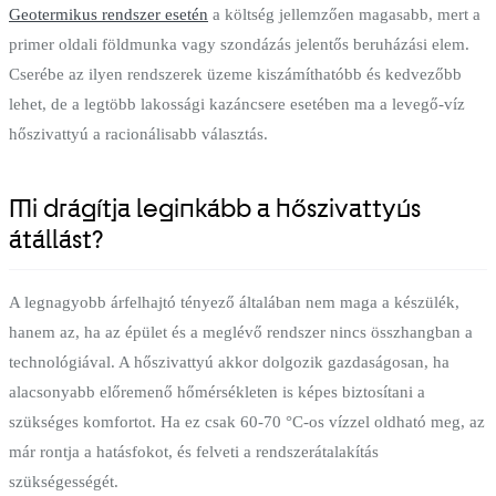
Geotermikus rendszer esetén
a költség jellemzően magasabb, mert a
primer oldali földmunka vagy szondázás jelentős beruházási elem.
Cserébe az ilyen rendszerek üzeme kiszámíthatóbb és kedvezőbb
lehet, de a legtöbb lakossági kazáncsere esetében ma a levegő-víz
hőszivattyú a racionálisabb választás.
Mi drágítja leginkább a hőszivattyús
átállást?
A legnagyobb árfelhajtó tényező általában nem maga a készülék,
hanem az, ha az épület és a meglévő rendszer nincs összhangban a
technológiával. A hőszivattyú akkor dolgozik gazdaságosan, ha
alacsonyabb előremenő hőmérsékleten is képes biztosítani a
szükséges komfortot. Ha ez csak 60-70 °C-os vízzel oldható meg, az
már rontja a hatásfokot, és felveti a rendszerátalakítás
szükségességét.