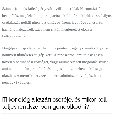
Szintén jelentős költségtényező a villamos oldal. Háromfázisú
betáplálás, megfelelő amperkapacitás, külön áramkörök és szabályos
csatlakozás nélkül nincs biztonságos üzem. Egy régebbi családi
háznál a hálózatfejlesztés nem ritkán meglepetést okoz a
költségvetésben.
Drágítja a projektet az is, ha nincs pontos hőigényszámítás. Ilyenkor
könnyen túlméretezett gép kerül a rendszerbe, ami feleslegesen
növeli a beruházási költséget, vagy alulméretezett megoldás születik,
ami télen komfortproblémát és magasabb üzemeltetési költséget
okozhat. A mérnöki tervezés itt nem adminisztratív lépés, hanem
pénzügyi védelem.
Mikor elég a kazán cseréje, és mikor kell
teljes rendszerben gondolkodni?