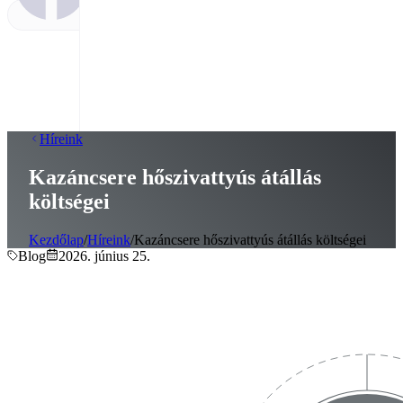
Híreink
Kazáncsere hőszivattyús átállás
költségei
Kezdőlap
/
Híreink
/
Kazáncsere hőszivattyús átállás költségei
Blog
2026. június 25.