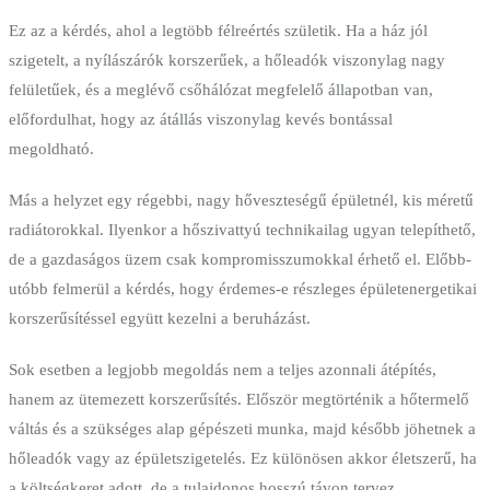
Ez az a kérdés, ahol a legtöbb félreértés születik. Ha a ház jól
szigetelt, a nyílászárók korszerűek, a hőleadók viszonylag nagy
felületűek, és a meglévő csőhálózat megfelelő állapotban van,
előfordulhat, hogy az átállás viszonylag kevés bontással
megoldható.
Más a helyzet egy régebbi, nagy hőveszteségű épületnél, kis méretű
radiátorokkal. Ilyenkor a hőszivattyú technikailag ugyan telepíthető,
de a gazdaságos üzem csak kompromisszumokkal érhető el. Előbb-
utóbb felmerül a kérdés, hogy érdemes-e részleges épületenergetikai
korszerűsítéssel együtt kezelni a beruházást.
Sok esetben a legjobb megoldás nem a teljes azonnali átépítés,
hanem az ütemezett korszerűsítés. Először megtörténik a hőtermelő
váltás és a szükséges alap gépészeti munka, majd később jöhetnek a
hőleadók vagy az épületszigetelés. Ez különösen akkor életszerű, ha
a költségkeret adott, de a tulajdonos hosszú távon tervez.