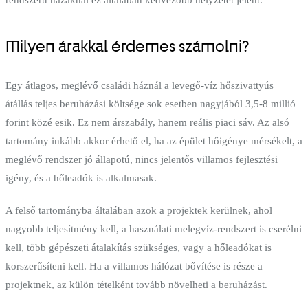
Milyen árakkal érdemes számolni?
Egy átlagos, meglévő családi háznál a levegő-víz hőszivattyús
átállás teljes beruházási költsége sok esetben nagyjából 3,5-8 millió
forint közé esik. Ez nem árszabály, hanem reális piaci sáv. Az alsó
tartomány inkább akkor érhető el, ha az épület hőigénye mérsékelt, a
meglévő rendszer jó állapotú, nincs jelentős villamos fejlesztési
igény, és a hőleadók is alkalmasak.
A felső tartományba általában azok a projektek kerülnek, ahol
nagyobb teljesítmény kell, a használati melegvíz-rendszert is cserélni
kell, több gépészeti átalakítás szükséges, vagy a hőleadókat is
korszerűsíteni kell. Ha a villamos hálózat bővítése is része a
projektnek, az külön tételként tovább növelheti a beruházást.