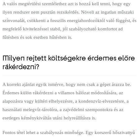
A valós megtérülési szemlélethez azt is hozzá kell tenni, hogy egy
ilyen rendszer nem pusztán rezsikérdés. Növeli az ingatlan műszaki
színvonalát, csökkenti a fosszilis energiahordozóktól való függést, és
megfelelő kivitelezéssel stabil, jól szabályozható komfortot ad
fűtésben és sok esetben hűtésben is.
Milyen rejtett költségekre érdemes előre
rákérdezni?
A korrekt ajánlat egyik ismérve, hogy nem csak a gépet árazza be.
Érdemes külön rákérdezni a villamos hálózat módosítására, az
alapozásra vagy kültéri elhelyezésre, a kondenzvíz-elvezetésre, a
használati melegvíz-tárolóra, a zajvédelmi szempontokra és az
esetleges kéménykiváltás utáni helyreállításra is.
Fontos tétel lehet a szabályozás minősége. Egy korszerű hőszivattyú