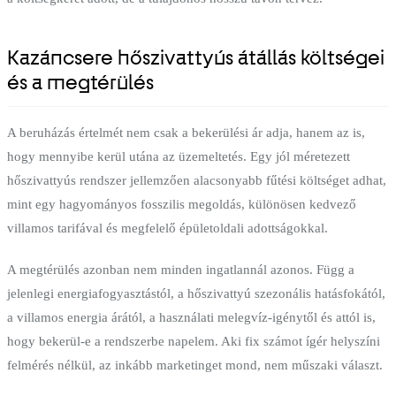
Kazáncsere hőszivattyús átállás költségei
és a megtérülés
A beruházás értelmét nem csak a bekerülési ár adja, hanem az is,
hogy mennyibe kerül utána az üzemeltetés. Egy jól méretezett
hőszivattyús rendszer jellemzően alacsonyabb fűtési költséget adhat,
mint egy hagyományos fosszilis megoldás, különösen kedvező
villamos tarifával és megfelelő épületoldali adottságokkal.
A megtérülés azonban nem minden ingatlannál azonos. Függ a
jelenlegi energiafogyasztástól, a hőszivattyú szezonális hatásfokától,
a villamos energia árától, a használati melegvíz-igénytől és attól is,
hogy bekerül-e a rendszerbe napelem. Aki fix számot ígér helyszíni
felmérés nélkül, az inkább marketinget mond, nem műszaki választ.