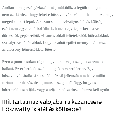
Amikor a meglévő gázkazán még működik, a legtöbb tulajdonos
nem azt kérdezi, hogy lehet-e hőszivattyúra váltani, hanem azt, hogy
megéri-e most lépni. A kazáncsere hőszivattyús átállás költségei
ezért nem egyetlen árból állnak, hanem egy teljes beruházási
döntésből: gépészetből, villamos oldali feltételekből, hőleadókból,
szabályozásból és abból, hogy az adott épület mennyire áll készen
az alacsony hőmérsékletű fűtésre.
Ezen a ponton sokan rögtön egy darab végösszeget szeretnének
hallani. Ez érthető, de szakmailag félrevezető lenne. Egy
hőszivattyús átállás ára családi háznál jellemzően néhány millió
forintos beruházás, de a pontos összeg attól függ, hogy csak a
hőtermelőt cseréljük, vagy a teljes rendszerhez is hozzá kell nyúlni.
Mit tartalmaz valójában a kazáncsere
hőszivattyús átállás költsége?