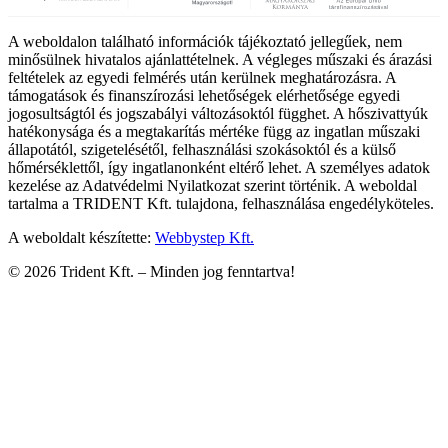
A weboldalon található információk tájékoztató jellegűek, nem
minősülnek hivatalos ajánlattételnek. A végleges műszaki és árazási
feltételek az egyedi felmérés után kerülnek meghatározásra. A
támogatások és finanszírozási lehetőségek elérhetősége egyedi
jogosultságtól és jogszabályi változásoktól függhet. A hőszivattyúk
hatékonysága és a megtakarítás mértéke függ az ingatlan műszaki
állapotától, szigetelésétől, felhasználási szokásoktól és a külső
hőmérséklettől, így ingatlanonként eltérő lehet. A személyes adatok
kezelése az Adatvédelmi Nyilatkozat szerint történik. A weboldal
tartalma a TRIDENT Kft. tulajdona, felhasználása engedélyköteles.
A weboldalt készítette:
Webbystep Kft.
©
2026
Trident Kft. –
Minden jog fenntartva!