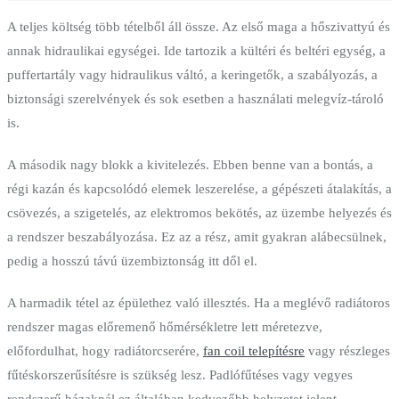
A teljes költség több tételből áll össze. Az első maga a hőszivattyú és
annak hidraulikai egységei. Ide tartozik a kültéri és beltéri egység, a
puffertartály vagy hidraulikus váltó, a keringetők, a szabályozás, a
biztonsági szerelvények és sok esetben a használati melegvíz-tároló
is.
A második nagy blokk a kivitelezés. Ebben benne van a bontás, a
régi kazán és kapcsolódó elemek leszerelése, a gépészeti átalakítás, a
csövezés, a szigetelés, az elektromos bekötés, az üzembe helyezés és
a rendszer beszabályozása. Ez az a rész, amit gyakran alábecsülnek,
pedig a hosszú távú üzembiztonság itt dől el.
A harmadik tétel az épülethez való illesztés. Ha a meglévő radiátoros
rendszer magas előremenő hőmérsékletre lett méretezve,
előfordulhat, hogy radiátorcserére,
fan coil telepítésre
vagy részleges
fűtéskorszerűsítésre is szükség lesz. Padlófűtéses vagy vegyes
rendszerű házaknál ez általában kedvezőbb helyzetet jelent.