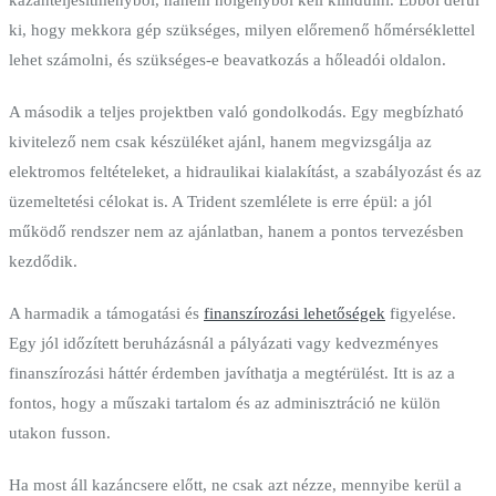
ki, hogy mekkora gép szükséges, milyen előremenő hőmérséklettel
lehet számolni, és szükséges-e beavatkozás a hőleadói oldalon.
A második a teljes projektben való gondolkodás. Egy megbízható
kivitelező nem csak készüléket ajánl, hanem megvizsgálja az
elektromos feltételeket, a hidraulikai kialakítást, a szabályozást és az
üzemeltetési célokat is. A Trident szemlélete is erre épül: a jól
működő rendszer nem az ajánlatban, hanem a pontos tervezésben
kezdődik.
A harmadik a támogatási és
finanszírozási lehetőségek
figyelése.
Egy jól időzített beruházásnál a pályázati vagy kedvezményes
finanszírozási háttér érdemben javíthatja a megtérülést. Itt is az a
fontos, hogy a műszaki tartalom és az adminisztráció ne külön
utakon fusson.
Ha most áll kazáncsere előtt, ne csak azt nézze, mennyibe kerül a