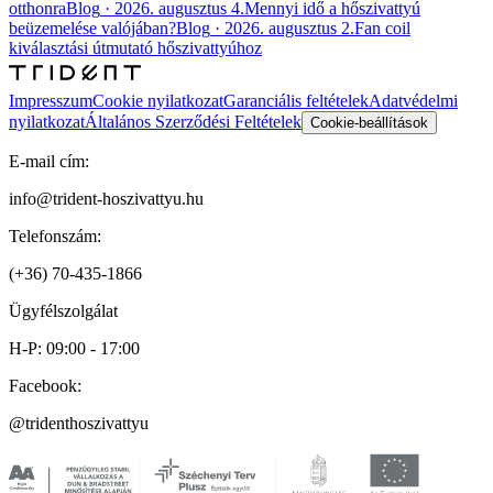
otthonra
Blog
·
2026. augusztus 4.
Mennyi idő a hőszivattyú
beüzemelése valójában?
Blog
·
2026. augusztus 2.
Fan coil
kiválasztási útmutató hőszivattyúhoz
Impresszum
Cookie nyilatkozat
Garanciális feltételek
Adatvédelmi
nyilatkozat
Általános Szerződési Feltételek
Cookie-beállítások
E-mail cím:
info@trident-hoszivattyu.hu
Telefonszám:
(+36) 70-435-1866
Ügyfélszolgálat
H-P: 09:00 - 17:00
Facebook:
@tridenthoszivattyu