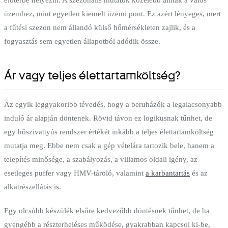
üzemhez, mint egyetlen kiemelt üzemi pont. Ez azért lényeges, mert
a fűtési szezon nem állandó külső hőmérsékleten zajlik, és a
fogyasztás sem egyetlen állapotból adódik össze.
Ár vagy teljes élettartamköltség?
Az egyik leggyakoribb tévedés, hogy a beruházók a legalacsonyabb
induló ár alapján döntenek. Rövid távon ez logikusnak tűnhet, de
egy hőszivattyús rendszer értékét inkább a teljes élettartamköltség
mutatja meg. Ebbe nem csak a gép vételára tartozik bele, hanem a
telepítés minősége, a szabályozás, a villamos oldali igény, az
esetleges puffer vagy HMV-tároló, valamint
a karbantartás
és az
alkatrészellátás is.
Egy olcsóbb készülék elsőre kedvezőbb döntésnek tűnhet, de ha
gyengébb a részterheléses működése, gyakrabban kapcsol ki-be,