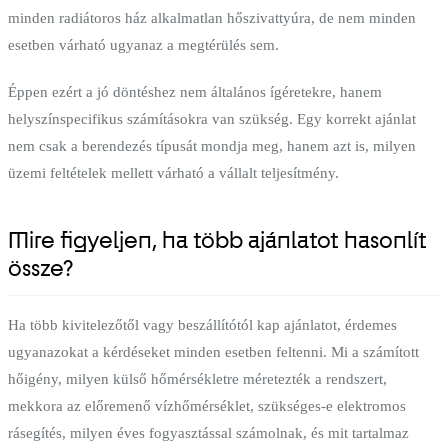
minden radiátoros ház alkalmatlan hőszivattyúra, de nem minden
esetben várható ugyanaz a megtérülés sem.
Éppen ezért a jó döntéshez nem általános ígéretekre, hanem
helyszínspecifikus számításokra van szükség. Egy korrekt ajánlat
nem csak a berendezés típusát mondja meg, hanem azt is, milyen
üzemi feltételek mellett várható a vállalt teljesítmény.
Mire figyeljen, ha több ajánlatot hasonlít
össze?
Ha több kivitelezőtől vagy beszállítótól kap ajánlatot, érdemes
ugyanazokat a kérdéseket minden esetben feltenni. Mi a számított
hőigény, milyen külső hőmérsékletre méretezték a rendszert,
mekkora az előremenő vízhőmérséklet, szükséges-e elektromos
rásegítés, milyen éves fogyasztással számolnak, és mit tartalmaz