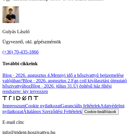
Gulyás László
Ügyvezető, okl. gépészmérnök
(+36) 70-435-1866
További cikkeink
Blog
·
2026. augusztus 4.
Mennyi idő a hőszivattyú beüzemelése
valójában?
Blog
·
2026. augusztus 2.
Fan coil kiválasztási útmutató
hőszivattyúhoz
Blog
·
2026. július 31.
Új építésű ház fűtési
rendszere: így tervezzen
Impresszum
Cookie nyilatkozat
Garanciális feltételek
Adatvédelmi
nyilatkozat
Általános Szerződési Feltételek
Cookie-beállítások
E-mail cím:
info@trident-hoszivattyu.hu