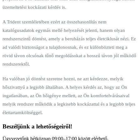
üzemeltetési kockázati kérdés is.
A Trident szemléletében ezért az összehasonlítás nem
katalógusadatok egymás mellé helyezését jelenti, hanem olyan
rendszerszintű döntést, amely a beruházás teljes életciklusát nézi. Ez
ad valódi biztonságot a tulajdonosnak, és ez különbözteti meg a
rövid távon olcsónak tűnő megoldásokat a hosszú távon jól működő
rendszerektől.
Ha valóban jó döntést szeretne hozni, ne azt kérdezze, melyik
hőszivattyú a legjobb általában. A helyes kérdés az, hogy az Ön
ingatlanában, az Ön hőigénye mellett, az Ön komfortelvárásaival
melyik rendszer működik a legkisebb kockázattal és a legjobb teljes
élettartamköltséggel.
Beszéljünk a lehetőségeiről!
Ügyvezetőnk hétköznap 09:00–17:00 között elérhető.