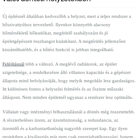
Új építésnél általában kedvezőbb a helyzet, mert a teljes rendszer a
hőszivattyúhoz tervezhető. Ilyenkor könnyebb alacsony
hőmérsékletű hőleadókat, megfelelő szabályozást és jó
épületgépészeti összhangot kialakítani. A megtérülés jellemzően
kiszámíthatóbb, és a hűtési funkció is jobban integrálható.
Felújításnál
több a változó. A meglévő radiátorok, az épület
szigeteltsége, a rendelkezésre álló villamos kapacitás és a gépészet
állapota mind befolyásolják, hogy melyik megoldás lesz gazdaságos.
Itt különösen fontos a helyszíni felmérés és az őszinte műszaki
álláspont. Nem minden épületnél ugyanaz a rendszer lesz optimális.
Vállalati vagy intézményi felhasználásnál a döntés még összetettebb.
A részterheléses üzem, az üzembiztonság, a redundancia, az
üzemidő és a karbantarthatóság nagyobb szerepet kap. Egy ilyen
projektben a kiválasztás már nem csak energiahatékonysági, hanem