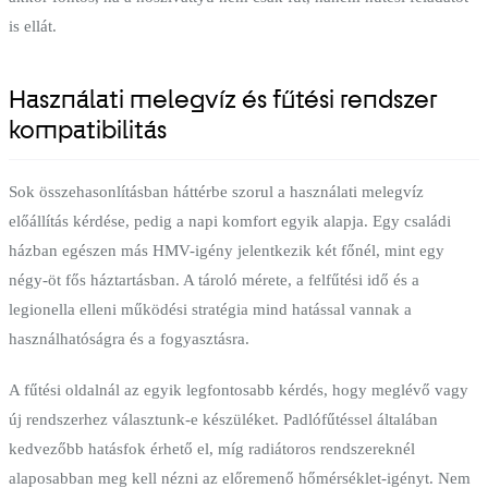
is ellát.
Használati melegvíz és fűtési rendszer
kompatibilitás
Sok összehasonlításban háttérbe szorul a használati melegvíz
előállítás kérdése, pedig a napi komfort egyik alapja. Egy családi
házban egészen más HMV-igény jelentkezik két főnél, mint egy
négy-öt fős háztartásban. A tároló mérete, a felfűtési idő és a
legionella elleni működési stratégia mind hatással vannak a
használhatóságra és a fogyasztásra.
A fűtési oldalnál az egyik legfontosabb kérdés, hogy meglévő vagy
új rendszerhez választunk-e készüléket. Padlófűtéssel általában
kedvezőbb hatásfok érhető el, míg radiátoros rendszereknél
alaposabban meg kell nézni az előremenő hőmérséklet-igényt. Nem