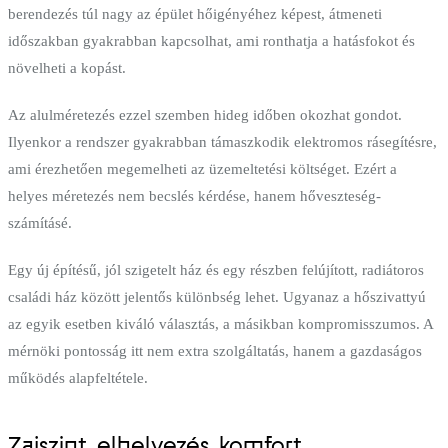
berendezés túl nagy az épület hőigényéhez képest, átmeneti
időszakban gyakrabban kapcsolhat, ami ronthatja a hatásfokot és
növelheti a kopást.
Az alulméretezés ezzel szemben hideg időben okozhat gondot.
Ilyenkor a rendszer gyakrabban támaszkodik elektromos rásegítésre,
ami érezhetően megemelheti az üzemeltetési költséget. Ezért a
helyes méretezés nem becslés kérdése, hanem hőveszteség-
számításé.
Egy új építésű, jól szigetelt ház és egy részben felújított, radiátoros
családi ház között jelentős különbség lehet. Ugyanaz a hőszivattyú
az egyik esetben kiváló választás, a másikban kompromisszumos. A
mérnöki pontosság itt nem extra szolgáltatás, hanem a gazdaságos
működés alapfeltétele.
Zajszint, elhelyezés, komfort