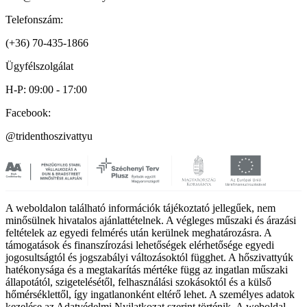
Telefonszám:
(+36) 70-435-1866
Ügyfélszolgálat
H-P: 09:00 - 17:00
Facebook:
@tridenthoszivattyu
A weboldalon található információk tájékoztató jellegűek, nem
minősülnek hivatalos ajánlattételnek. A végleges műszaki és árazási
feltételek az egyedi felmérés után kerülnek meghatározásra. A
támogatások és finanszírozási lehetőségek elérhetősége egyedi
jogosultságtól és jogszabályi változásoktól függhet. A hőszivattyúk
hatékonysága és a megtakarítás mértéke függ az ingatlan műszaki
állapotától, szigetelésétől, felhasználási szokásoktól és a külső
hőmérséklettől, így ingatlanonként eltérő lehet. A személyes adatok
kezelése az Adatvédelmi Nyilatkozat szerint történik. A weboldal