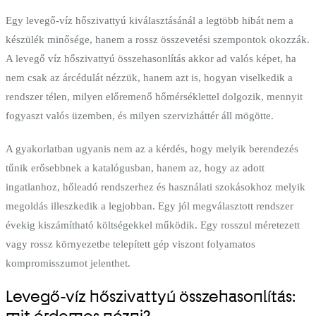
Egy levegő-víz hőszivattyú kiválasztásánál a legtöbb hibát nem a
készülék minősége, hanem a rossz összevetési szempontok okozzák.
A levegő víz hőszivattyú összehasonlítás akkor ad valós képet, ha
nem csak az árcédulát nézzük, hanem azt is, hogyan viselkedik a
rendszer télen, milyen előremenő hőmérséklettel dolgozik, mennyit
fogyaszt valós üzemben, és milyen szervizháttér áll mögötte.
A gyakorlatban ugyanis nem az a kérdés, hogy melyik berendezés
tűnik erősebbnek a katalógusban, hanem az, hogy az adott
ingatlanhoz, hőleadó rendszerhez és használati szokásokhoz melyik
megoldás illeszkedik a legjobban. Egy jól megválasztott rendszer
évekig kiszámítható költségekkel működik. Egy rosszul méretezett
vagy rossz környezetbe telepített gép viszont folyamatos
kompromisszumot jelenthet.
Levegő-víz hőszivattyú összehasonlítás: