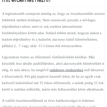
mit érdemes nézni?
A legfontosabb szempont mindig az, hogy az összehasonlítás azonos
feltételek mellett történjen. Nem szerencsés pusztán a névleges
teljesítményt nézni, mert ez sok esetben laboratóriumi
körülményekhez kötött adat. Sokkal többet mond, hogyan alakul a
leadott teljesítmény és a hatásfok alacsony külső hőmérsékleten,
például 2, -7 vagy akár -15 Celsius-fok környezetben.
Ugyanilyen fontos az előremenő vízhőmérséklet kérdése. Más
készülék lesz ideális padlófűtéshez, ahol alacsonyabb hőmérséklet is
elég, és más akkor, ha meglévő
radiátoros rendszerhez
kell illeszteni
a hőszivattyút. Két gép papíron hasonló lehet, de ha az egyik csak
kedvező hatásfokkal tud 35 fokos előremenőt, a másik pedig 55 fok
körül is stabilan működik, máris más felhasználási körre alkalmasak.
A valódi összehasonlításnál az éves hatékonyságot is érdemes
előtérbe helyezni. A szezonális mutatók közelebb állnak a valós