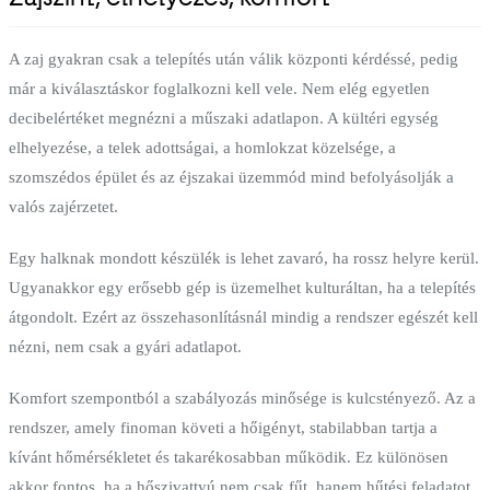
A zaj gyakran csak a telepítés után válik központi kérdéssé, pedig
már a kiválasztáskor foglalkozni kell vele. Nem elég egyetlen
decibelértéket megnézni a műszaki adatlapon. A kültéri egység
elhelyezése, a telek adottságai, a homlokzat közelsége, a
szomszédos épület és az éjszakai üzemmód mind befolyásolják a
valós zajérzetet.
Egy halknak mondott készülék is lehet zavaró, ha rossz helyre kerül.
Ugyanakkor egy erősebb gép is üzemelhet kulturáltan, ha a telepítés
átgondolt. Ezért az összehasonlításnál mindig a rendszer egészét kell
nézni, nem csak a gyári adatlapot.
Komfort szempontból a szabályozás minősége is kulcstényező. Az a
rendszer, amely finoman követi a hőigényt, stabilabban tartja a
kívánt hőmérsékletet és takarékosabban működik. Ez különösen
akkor fontos, ha a hőszivattyú nem csak fűt, hanem hűtési feladatot