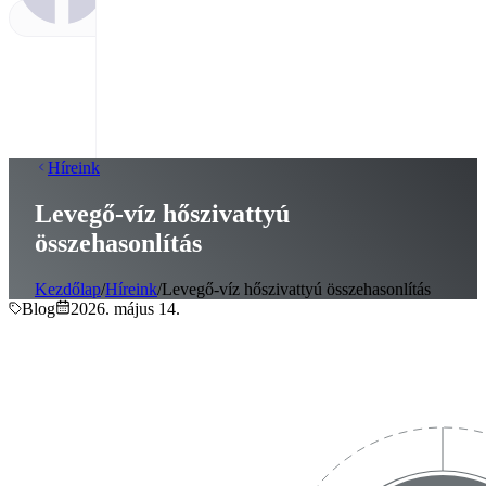
Híreink
Levegő-víz hőszivattyú
összehasonlítás
Kezdőlap
/
Híreink
/
Levegő-víz hőszivattyú összehasonlítás
Blog
2026. május 14.