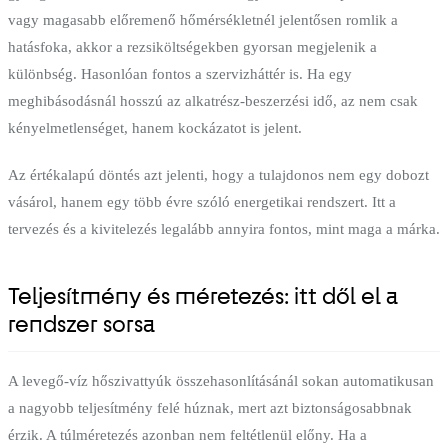
vagy magasabb előremenő hőmérsékletnél jelentősen romlik a
hatásfoka, akkor a rezsiköltségekben gyorsan megjelenik a
különbség. Hasonlóan fontos a szervizháttér is. Ha egy
meghibásodásnál hosszú az alkatrész-beszerzési idő, az nem csak
kényelmetlenséget, hanem kockázatot is jelent.
Az értékalapú döntés azt jelenti, hogy a tulajdonos nem egy dobozt
vásárol, hanem egy több évre szóló energetikai rendszert. Itt a
tervezés és a kivitelezés legalább annyira fontos, mint maga a márka.
Teljesítmény és méretezés: itt dől el a
rendszer sorsa
A levegő-víz hőszivattyúk összehasonlításánál sokan automatikusan
a nagyobb teljesítmény felé húznak, mert azt biztonságosabbnak
érzik. A túlméretezés azonban nem feltétlenül előny. Ha a