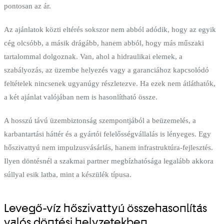
pontosan az ár.
Az ajánlatok közti eltérés sokszor nem abból adódik, hogy az egyik
cég olcsóbb, a másik drágább, hanem abból, hogy más műszaki
tartalommal dolgoznak. Van, ahol a hidraulikai elemek, a
szabályozás, az üzembe helyezés vagy a garanciához kapcsolódó
feltételek nincsenek ugyanúgy részletezve. Ha ezek nem átláthatók,
a két ajánlat valójában nem is hasonlítható össze.
A hosszú távú üzembiztonság szempontjából a beüzemelés, a
karbantartási háttér és a gyártói felelősségvállalás is lényeges. Egy
hőszivattyú nem impulzusvásárlás, hanem infrastruktúra-fejlesztés.
Ilyen döntésnél a szakmai partner megbízhatósága legalább akkora
súllyal esik latba, mint a készülék típusa.
Levegő-víz hőszivattyú összehasonlítás
valós döntési helyzetekben