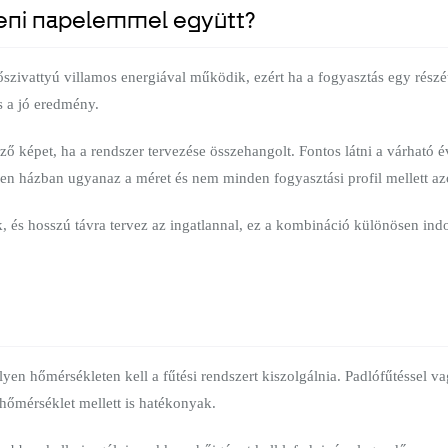
íteni napelemmel együtt?
ivattyú villamos energiával működik, ezért ha a fogyasztás egy részét s
s a jó eredmény.
 képet, ha a rendszer tervezése összehangolt. Fontos látni a várható éve
den házban ugyanaz a méret és nem minden fogyasztási profil mellett az
 és hosszú távra tervez az ingatlannal, ez a kombináció különösen indok
lyen hőmérsékleten kell a fűtési rendszert kiszolgálnia. Padlófűtéssel 
őmérséklet mellett is hatékonyak.