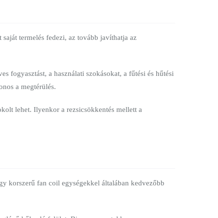
aját termelés fedezi, az tovább javíthatja az
s fogyasztást, a használati szokásokat, a fűtési és hűtési
onos a megtérülés.
olt lehet. Ilyenkor a rezsicsökkentés mellett a
vagy korszerű fan coil egységekkel általában kedvezőbb