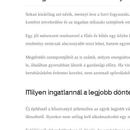
Sokan kizárólag azt nézik, mennyi lesz a havi fogyasztás
komfort növekedése és az ingatlan műszaki szintjének e
Egy jól méretezett rendszerrel a fűtés és hűtés egy kézbe
eredmény nemcsak alacsonyabb rezsi lehet, hanem egyen
Megtérülés szempontjából az is számít, milyen energiahor
le, általában gyorsabban látszik a gazdasági előny. Ha v
beruházásként érdemes kezelni, nem azonnali spóroláské
Milyen ingatlannál a legjobb dönt
Új építésnél a hőszivattyú jellemzően az egyik legjobb v
illeszthető. Ilyenkor nem utólag kell alkalmazkodni egy