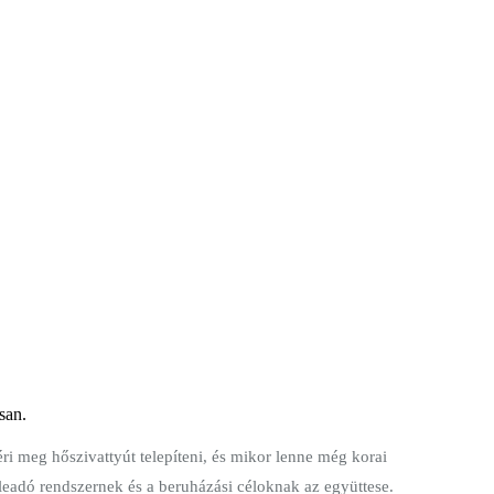
san.
ri meg hőszivattyút telepíteni, és mikor lenne még korai
őleadó rendszernek és a beruházási céloknak az együttese.