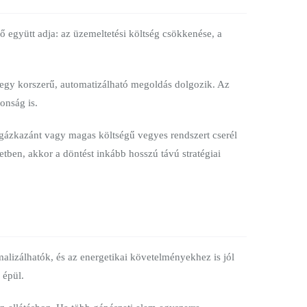
ő együtt adja: az üzemeltetési költség csökkenése, a
tt egy korszerű, automatizálható megoldás dolgozik. Az
onság is.
t gázkazánt vagy magas költségű vegyes rendszert cserél
tben, akkor a döntést inkább hosszú távú stratégiai
malizálhatók, és az energetikai követelményekhez is jól
 épül.