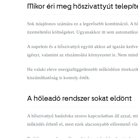
Mikor éri meg hőszivattyút telep
Sok tulajdonos számára ez a legerősebb kombináció. A hősz
üzemeltetési költségeket. Ugyanakkor itt sem automatiku
A napelem és a hőszivattyú együtt akkor ad igazán kedvező
igényt, valamint az elszámolási környezetet is. Nem min
Ha valaki eleve energiafüggetlenebb működésre törekszik,
kiszámíthatóság is komoly érték.
A hőleadó rendszer sokat eldönt
A hőszivattyú hatásfoka szoros kapcsolatban áll azzal, mi
működés érhető el, mert ezek alacsonyabb előremenő vízh