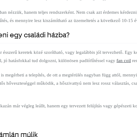
an nézzük, hanem teljes rendszerként. Nem csak azt érdemes kérdezni,
hűtés, és mennyire lesz kiszámítható az üzemeltetés a következő 10-15 
eni egy családi házba?
 ésszerű keretek közé szorítható, vagy legalábbis jól tervezhető. Egy kor
l, jó hatásfokkal tud dolgozni, különösen padlófűtéssel vagy
fan coil
ren
is megérheti a telepítés, de ott a megtérülés nagyban függ attól, mennyir
s hőveszteséggel működik, a hőszivattyú nem lesz rossz választás, csak
azán már végleg leállt, hanem egy tervezett felújítás vagy gépészeti ko
zámlán múlik