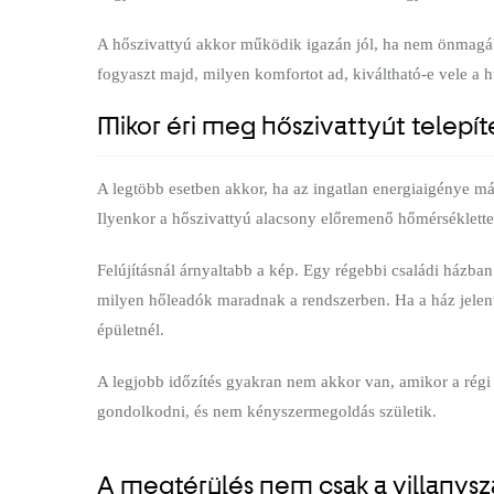
A hőszivattyú akkor működik igazán jól, ha nem önmagáb
fogyaszt majd, milyen komfortot ad, kiváltható-e vele a 
Mikor éri meg hőszivattyút telepít
A legtöbb esetben akkor, ha az ingatlan energiaigénye már
Ilyenkor a hőszivattyú alacsony előremenő hőmérséklette
Felújításnál árnyaltabb a kép. Egy régebbi családi házban 
milyen hőleadók maradnak a rendszerben. Ha a ház jelentő
épületnél.
A legjobb időzítés gyakran nem akkor van, amikor a régi k
gondolkodni, és nem kényszermegoldás születik.
A megtérülés nem csak a villanys