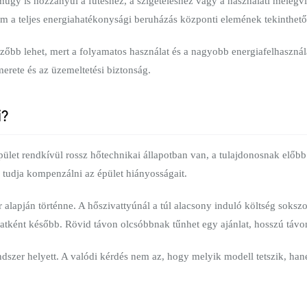
amúgy is hozzányúl a fűtéshez, a szigeteléshez vagy a használati melegv
m a teljes energiahatékonysági beruházás központi elemének tekinthető
őbb lehet, mert a folyamatos használat és a nagyobb energiafelhasználá
merete és az üzemeltetési biztonság.
i?
pület rendkívül rossz hőtechnikai állapotban van, a tulajdonosnak elő
 tudja kompenzálni az épület hiányosságait.
r alapján történne. A hőszivattyúnál a túl alacsony induló költség sokszo
zatként később. Rövid távon olcsóbbnak tűnhet egy ajánlat, hosszú távo
endszer helyett. A valódi kérdés nem az, hogy melyik modell tetszik, ha