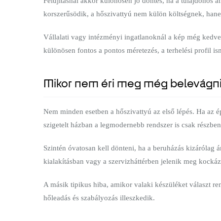
Felújításnál akkor különösen jó döntés, ha a tulajdonos 
korszerűsödik, a hőszivattyú nem külön költségnek, hane
Vállalati vagy intézményi ingatlanoknál a kép még kedvez
különösen fontos a pontos méretezés, a terhelési profil is
Mikor nem éri meg még belevágn
Nem minden esetben a hőszivattyú az első lépés. Ha az é
szigetelt házban a legmodernebb rendszer is csak részben
Szintén óvatosan kell dönteni, ha a beruházás kizárólag á
kialakításban vagy a szervizháttérben jelenik meg kocká
A másik tipikus hiba, amikor valaki készüléket választ r
hőleadás és szabályozás illeszkedik.