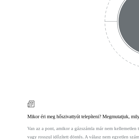
Mikor éri meg hőszivattyút telepíteni? Megmutatjuk, mily
Van az a pont, amikor a gázszámla már nem kellemetlen tét
vagy rosszul időzített döntés. A válasz nem egyetlen szá