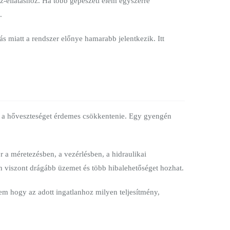
íz-ellátáshoz. Ha több gépészeti elem egyszerre
.
s miatt a rendszer előnye hamarabb jelentkezik. Itt
bb a hőveszteséget érdemes csökkentenie. Egy gyengén
r a méretezésben, a vezérlésben, a hidraulikai
n viszont drágább üzemet és több hibalehetőséget hozhat.
nem hogy az adott ingatlanhoz milyen teljesítmény,