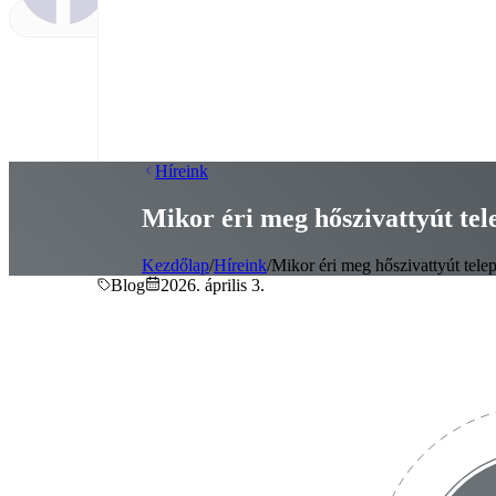
Híreink
Mikor éri meg hőszivattyút tel
Kezdőlap
/
Híreink
/
Mikor éri meg hőszivattyút telep
Blog
2026. április 3.