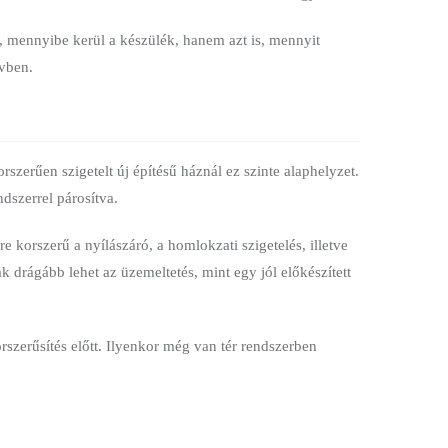
 mennyibe kerül a készülék, hanem azt is, mennyit
évben.
szerűen szigetelt új építésű háznál ez szinte alaphelyzet.
dszerrel párosítva.
e korszerű a nyílászáró, a homlokzati szigetelés, illetve
 drágább lehet az üzemeltetés, mint egy jól előkészített
rszerűsítés előtt. Ilyenkor még van tér rendszerben