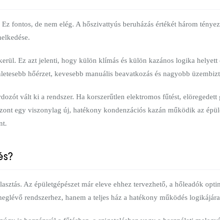
. Ez fontos, de nem elég. A hőszivattyús beruházás értékét három tényez
melkedése.
 kerül. Ez azt jelenti, hogy külön klímás és külön kazános logika helye
letesebb hőérzet, kevesebb manuális beavatkozás és nagyobb üzembizt
dozót vált ki a rendszer. Ha korszerűtlen elektromos fűtést, elöregedet
iszont egy viszonylag új, hatékony kondenzációs kazán működik az épüle
nt.
és?
álasztás. Az épületgépészet már eleve ehhez tervezhető, a hőleadók opti
 meglévő rendszerhez, hanem a teljes ház a hatékony működés logikájára