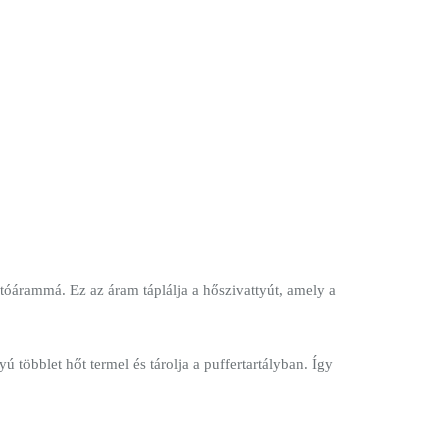
tóárammá. Ez az áram táplálja a hőszivattyút, amely a
 többlet hőt termel és tárolja a puffertartályban. Így