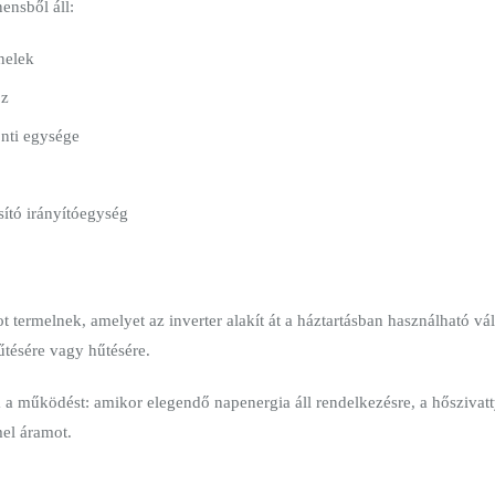
ensből áll:
anelek
öz
onti egysége
ító irányítóegység
ermelnek, amelyet az inverter alakít át a háztartásban használható vál
fűtésére vagy hűtésére.
 a működést: amikor elegendő napenergia áll rendelkezésre, a hőszivattyú
mel áramot.