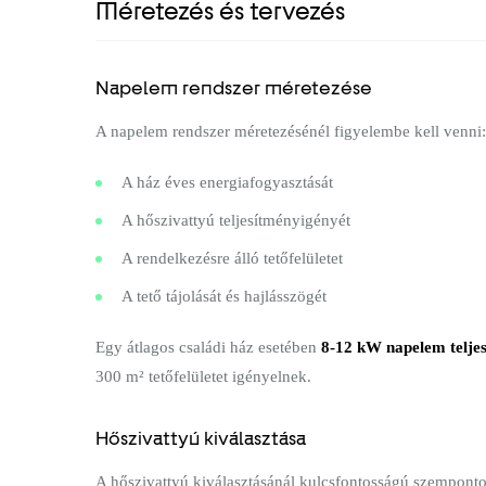
Méretezés és tervezés
Napelem rendszer méretezése
A napelem rendszer méretezésénél figyelembe kell venni:
A ház éves energiafogyasztását
A hőszivattyú teljesítményigényét
A rendelkezésre álló tetőfelületet
A tető tájolását és hajlásszögét
Egy átlagos családi ház esetében
8-12 kW napelem telje
300 m² tetőfelületet igényelnek.
Hőszivattyú kiválasztása
A hőszivattyú kiválasztásánál kulcsfontosságú szemponto