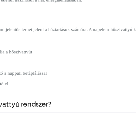
ami jelentős terhet jelent a háztartások számára. A napelem-hőszivattyú
lja a hőszivattyút
ó a nappali betáplálással
tő el
attyú rendszer?