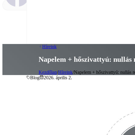
Híreink
Napelem + hőszivattyú: nullás 
Kezdőlap
/
Híreink
/
Napelem + hőszivattyú: nullás re
Blog
2026. április 2.