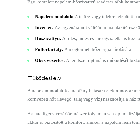
Egy komplett napelem-hőszivattyú rendszer több kompon
Napelem modulok:
A tetőre vagy telekre telepített p
Inverter:
Az egyenáramot váltóárammá alakító eszk
Hőszivattyú:
A fűtés, hűtés és melegvíz-ellátás közp
Puffertartály:
A megtermelt hőenergia tárolására
Okos vezérlés:
A rendszer optimális működését biztos
Működési elv
A napelem modulok a napfény hatására elektromos áramot t
környezeti hőt (levegő, talaj vagy víz) hasznosítja a ház 
Az intelligens vezérlőrendszer folyamatosan optimalizálja
akkor is biztosított a komfort, amikor a napelem nem ter