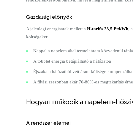
Gazdasági előnyök
A jelenlegi energiaárak mellett a
H-tarifa 23,5 Ft/kWh
, 
költségeket:
Nappal a napelem által termelt áram közvetlenül táplá
A többlet energia betáplálható a hálózatba
Éjszaka a hálózatból vett áram költsége kompenzálhat
A fűtési szezonban akár 70-80%-os megtakarítás érhe
Hogyan működik a napelem-hősziv
A rendszer elemei