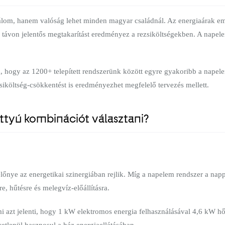
om, hanem valóság lehet minden magyar családnál. Az energiaárak eme
ú távon jelentős megtakarítást eredményez a rezsiköltségekben. A napel
k, hogy az 1200+ telepített rendszerünk között egyre gyakoribb a napel
iköltség-csökkentést is eredményezhet megfelelő tervezés mellett.
tyú kombinációt választani?
nye az energetikai szinergiában rejlik. Míg a napelem rendszer a napp
e, hűtésre és melegvíz-előállításra.
mi azt jelenti, hogy 1 kW elektromos energia felhasználásával 4,6 kW h
tlenül hasznosul a ház energiaellátásában.