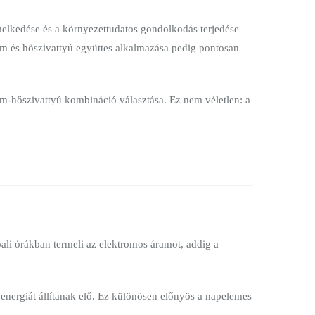
lkedése és a környezettudatos gondolkodás terjedése
em és hőszivattyú együttes alkalmazása pedig pontosan
em-hőszivattyú kombináció választása. Ez nem véletlen: a
ali órákban termeli az elektromos áramot, addig a
őenergiát állítanak elő. Ez különösen előnyös a napelemes