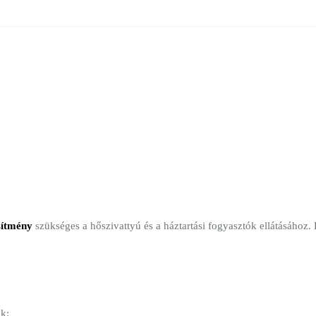
sítmény
szükséges a hőszivattyú és a háztartási fogyasztók ellátásához
k: