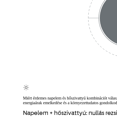
Miért érdemes napelem és hőszivattyú kombinációt vála
energiaárak emelkedése és a környezettudatos gondolkodás
Napelem + hőszivattyú: nullás rezs