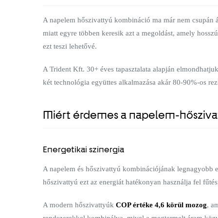
A napelem hőszivattyú kombináció ma már nem csupán ál
miatt egyre többen keresik azt a megoldást, amely hossz
ezt teszi lehetővé.
A Trident Kft. 30+ éves tapasztalata alapján elmondhatju
két technológia együttes alkalmazása akár 80-90%-os rezs
Miért érdemes a napelem-hőszivat
Energetikai szinergia
A napelem és hőszivattyú kombinációjának legnagyobb elő
hőszivattyú ezt az energiát hatékonyan használja fel fűtésr
A modern hőszivattyúk
COP értéke 4,6 körül mozog
, a
rendszerekkel kombinálva, mivel a megtermelt áram közve