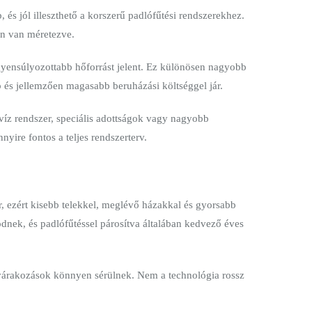
 és jól illeszthető a korszerű padlófűtési rendszerekhez.
an van méretezve.
yensúlyozottabb hőforrást jelent. Ez különösen nagyobb
b és jellemzően magasabb beruházási költséggel jár.
-víz rendszer, speciális adottságok vagy nagyobb
ire fontos a teljes rendszerterv.
r, ezért kisebb telekkel, meglévő házakkal és gyorsabb
dnek, és padlófűtéssel párosítva általában kedvező éves
 a várakozások könnyen sérülnek. Nem a technológia rossz