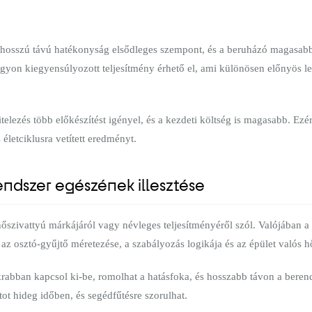
 hosszú távú hatékonyság elsődleges szempont, és a beruházó magasabb in
agyon kiegyensúlyozott teljesítmény érhető el, ami különösen előnyös 
telezés több előkészítést igényel, és a kezdeti költség is magasabb. Ezé
 életciklusra vetített eredményt.
ndszer egészének illesztése
hőszivattyú márkájáról vagy névleges teljesítményéről szól. Valójában a
, az osztó-gyűjtő méretezése, a szabályozás logikája és az épület valós 
abban kapcsol ki-be, romolhat a hatásfoka, és hosszabb távon a berend
ot hideg időben, és segédfűtésre szorulhat.