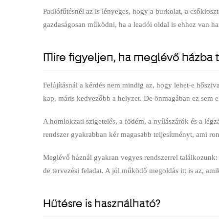
Padlófűtésnél az is lényeges, hogy a burkolat, a csőkios
gazdaságosan működni, ha a leadói oldal is ehhez van h
Mire figyeljen, ha meglévő házba 
Felújításnál a kérdés nem mindig az, hogy lehet-e hősziv
kap, máris kedvezőbb a helyzet. De önmagában ez sem e
A homlokzati szigetelés, a födém, a nyílászárók és a lég
rendszer gyakrabban kér magasabb teljesítményt, ami ront
Meglévő háznál gyakran vegyes rendszerrel találkozunk: 
de tervezési feladat. A jól működő megoldás itt is az, amik
Hűtésre is használható?