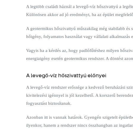
A legtöbb családi háznál a levegő-víz hőszivattyú a legél
Különösen akkor ad jó eredményt, ha az épület megfelelőe
A geotermikus hőszivattyú műszakilag még stabilabb és 
hőigény, folyamatos használat vagy vállalati alkalmazás 
Vagyis ha a kérdés az, hogy padlófűtéshez milyen hőszivat
energiaigény esetén geotermikus rendszer. A döntést azon
A levegő-víz hőszivattyú előnyei
A levegő-víz rendszer erőssége a kedvező beruházási szin
kivitelezési igénnyel is jól kezelhető. A korszerű beren
fogyasztást biztosítanak.
Azonban itt is vannak határok. Gyengén szigetelt épületb
ilyenkor, hanem a rendszer nincs összhangban az ingatla