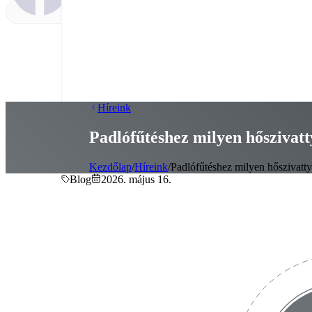
Híreink
Padlófűtéshez milyen hőszivatt
Kezdőlap
/
Híreink
/
Padlófűtéshez milyen hőszivatty
Blog
2026. május 16.