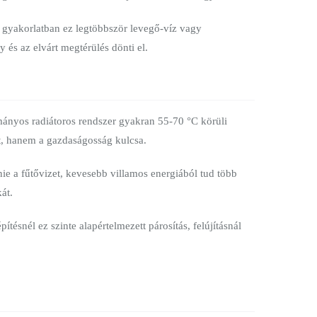
A gyakorlatban ez legtöbbször levegő-víz vagy
y és az elvárt megtérülés dönti el.
mányos radiátoros rendszer gyakran 55-70 °C körüli
t, hanem a gazdaságosság kulcsa.
ie a fűtővizet, kevesebb villamos energiából tud több
át.
ésnél ez szinte alapértelmezett párosítás, felújításnál