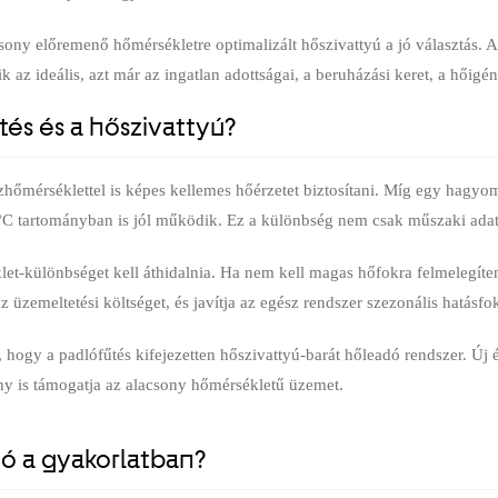
sony előremenő hőmérsékletre optimalizált hőszivattyú a jó választás. 
 az ideális, azt már az ingatlan adottságai, a beruházási keret, a hőigén
tés és a hőszivattyú?
hőmérséklettel is képes kellemes hőérzetet biztosítani. Míg egy hagyo
5 °C tartományban is jól működik. Ez a különbség nem csak műszaki ada
t-különbséget kell áthidalnia. Ha nem kell magas hőfokra felmelegíten
z üzemeltetési költséget, és javítja az egész rendszer szezonális hatásfok
gy a padlófűtés kifejezetten hőszivattyú-barát hőleadó rendszer. Új épít
ény is támogatja az alacsony hőmérsékletű üzemet.
jó a gyakorlatban?