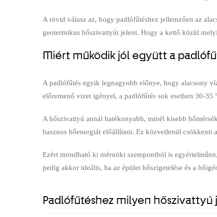
A rövid válasz az, hogy padlófűtéshez jellemzően az alac
geotermikus hőszivattyút jelent. Hogy a kettő közül melyik
Miért működik jól együtt a padlófű
A padlófűtés egyik legnagyobb előnye, hogy alacsony víz
előremenő vizet igényel, a padlófűtés sok esetben 30-3
A hőszivattyú annál hatékonyabb, minél kisebb hőmérsékle
hasznos hőenergiát előállítani. Ez közvetlenül csökkenti a
Ezért mondható ki mérnöki szempontból is egyértelműen, ho
pedig akkor ideális, ha az épület hőszigetelése és a hőig
Padlófűtéshez milyen hőszivattyú 