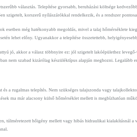
etszerűbb választás. Telepítése gyorsabb, beruházási költsége kedvezőbb,
n szigetelt, korszerű nyílászárókkal rendelkezik, és a rendszer pontos
sok esetben még hatékonyabb megoldás, mivel a talaj hőmérséklete kieg
esetén lehet előny. Ugyanakkor a telepítése összetettebb, helyigényeseb
tyú jó, akkor a válasz többnyire ez: jól szigetelt lakóépülethez levegő
ban nem szabad kizárólag készüléktípus alapján meghozni. Legalább enny
t és a rugalmas telepítés. Nem szükséges talajszonda vagy talajkollekto
dezések ma már alacsony külső hőmérséklet mellett is megbízhatóan műkö
en, túlméretezett hőigény mellett vagy hibás hidraulikai kialakításnál
nnal.