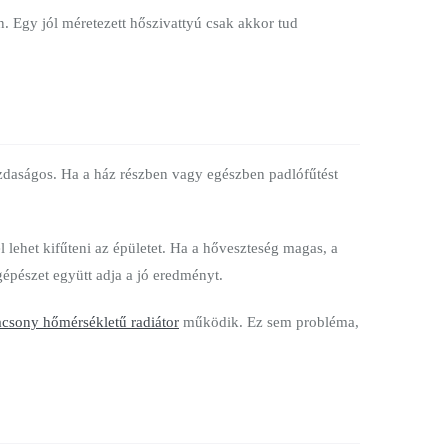
n. Egy jól méretezett hőszivattyú csak akkor tud
gazdaságos. Ha a ház részben vagy egészben padlófűtést
 lehet kifűteni az épületet. Ha a hőveszteség magas, a
gépészet együtt adja a jó eredményt.
lacsony hőmérsékletű radiátor
működik. Ez sem probléma,