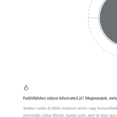
Padlófűtéshez milyen hőszivattyú jó? Megmutatjuk, melyi
Amikor valaki új fűtési rendszert tervez vagy korszerűsí
univerzális válasz létezik, hanem azért, mert itt lehet 