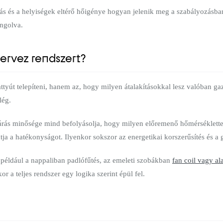
ztás és a helyiségek eltérő hőigénye hogyan jelenik meg a szabályozásba
angolva.
tervez rendszert?
attyút telepíteni, hanem az, hogy milyen átalakításokkal lesz valóban 
lég.
zárás minősége mind befolyásolja, hogy milyen előremenő hőmérséklettel
ja a hatékonyságot. Ilyenkor sokszor az energetikai korszerűsítés és a 
például a nappaliban padlófűtés, az emeleti szobákban
fan coil vagy a
or a teljes rendszer egy logika szerint épül fel.