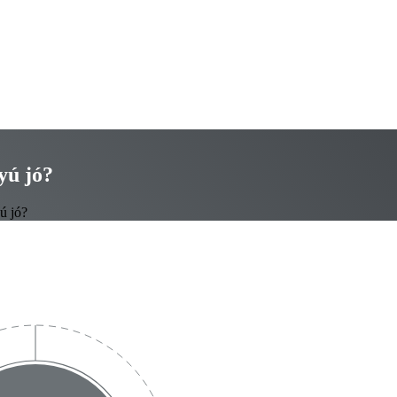
yú jó?
ú jó?