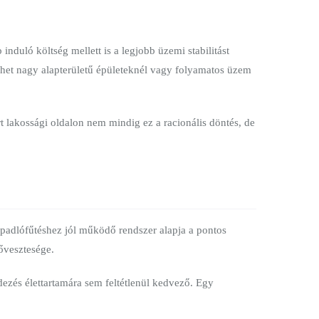
duló költség mellett is a legjobb üzemi stabilitást
lehet nagy alapterületű épületeknél vagy folyamatos üzem
rt lakossági oldalon nem mindig ez a racionális döntés, de
 padlófűtéshez jól működő rendszer alapja a pontos
hővesztesége.
ezés élettartamára sem feltétlenül kedvező. Egy