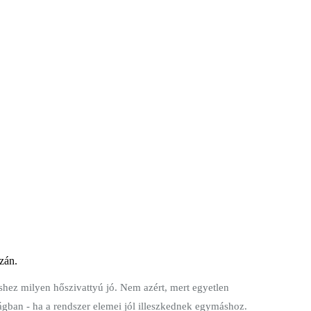
zán.
shez milyen hőszivattyú jó. Nem azért, mert egyetlen
ságban - ha a rendszer elemei jól illeszkednek egymáshoz.