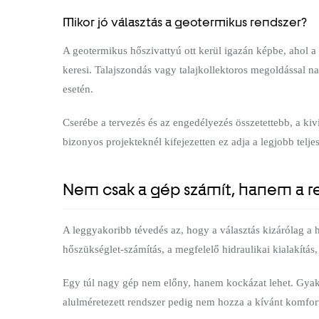
Mikor jó választás a geotermikus rendszer?
A geotermikus hőszivattyú ott kerül igazán képbe, ahol a
keresi. Talajszondás vagy talajkollektoros megoldással n
esetén.
Cserébe a tervezés és az engedélyezés összetettebb, a kivi
bizonyos projekteknél kifejezetten ez adja a legjobb teljes
Nem csak a gép számít, hanem a re
A leggyakoribb tévedés az, hogy a választás kizárólag a 
hőszükséglet-számítás, a megfelelő hidraulikai kialakítás
Egy túl nagy gép nem előny, hanem kockázat lehet. Gyakr
alulméretezett rendszer pedig nem hozza a kívánt komfort