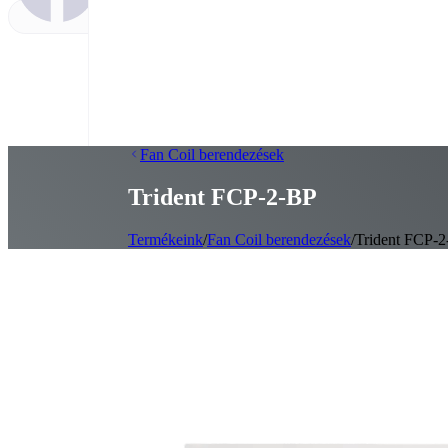
Fan Coil berendezések
Trident FCP‑2‑BP
Termékeink
/
Fan Coil berendezések
/
Trident FCP-