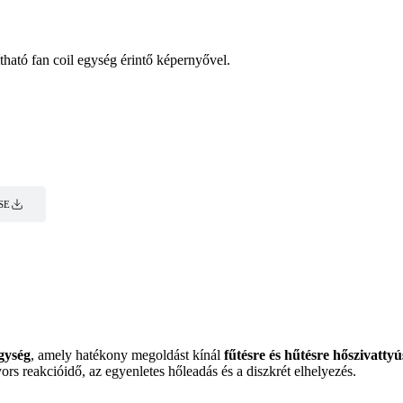
ítható fan coil egység érintő képernyővel.
SE
SE
egység
, amely hatékony megoldást kínál
fűtésre és hűtésre hőszivatty
rs reakcióidő, az egyenletes hőleadás és a diszkrét elhelyezés.