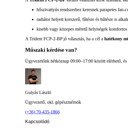
hőszivattyús rendszerhez keresnek parapetes fan-co
radiátor helyett korszerű, fűtésre és hűtésre is alk
kisebb vagy közepes méretű helyiségek komfortos 
A Trident FCP-2-BP jó választás, ha a cél a
hatékony mű
Műszaki kérdése van?
Ügyvezetőnk hétköznap 09:00–17:00 között elérhető, és 
Gulyás László
Ügyvezető, okl. gépészmérnök
(+36) 70-435-1866
Kapcsolódó