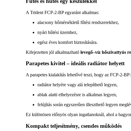
Fűtés és hűtés egy készülékkel
A Trident FCP-2-BP egyaránt alkalmas:
alacsony hőmérsékletű fűtési rendszerekhez,
nyári hűtési üzemhez,
egész éves komfort biztosítására.
Kifejezetten jól alkalmazható
levegő–víz hőszivattyús 
Parapetes kivitel – ideális radiátor helyett
A parapetes kialakítás lehetővé teszi, hogy az FCP-2-BP:
radiátor helyére vagy alá telepíthető legyen,
ablak alatti elhelyezésre is alkalmas legyen,
felújítás során egyszerűen illeszthető legyen megl
Ez különösen előnyös olyan ingatlanoknál, ahol a hagyom
Kompakt teljesítmény, csendes működés