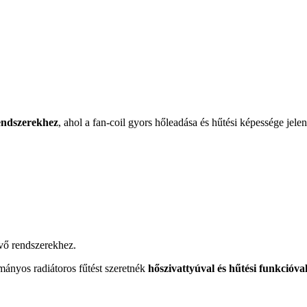
rendszerekhez
, ahol a fan-coil gyors hőleadása és hűtési képessége jele
évő rendszerekhez.
ányos radiátoros fűtést szeretnék
hőszivattyúval és hűtési funkcióval