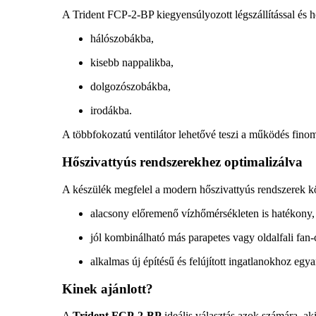
A Trident FCP-2-BP kiegyensúlyozott légszállítással és hő
hálószobákba,
kisebb nappalikba,
dolgozószobákba,
irodákba.
A többfokozatú ventilátor lehetővé teszi a működés fino
Hőszivattyús rendszerekhez optimalizálva
A készülék megfelel a modern hőszivattyús rendszerek 
alacsony előremenő vízhőmérsékleten is hatékony,
jól kombinálható más parapetes vagy oldalfali fan-
alkalmas új építésű és felújított ingatlanokhoz egya
Kinek ajánlott?
A
Trident FCP-2-BP
ideális választás azok számára, ak