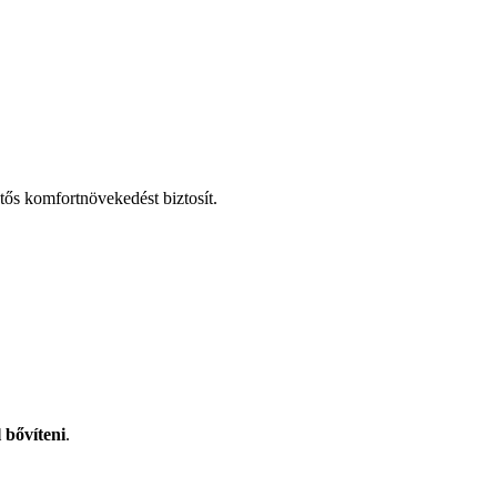
ntős komfortnövekedést biztosít.
 bővíteni
.