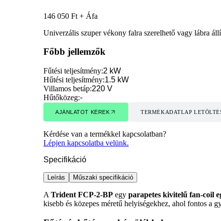
146 050 Ft + Áfa
Univerzális szuper vékony falra szerelhető vagy lábra áll
Főbb jellemzők
Fűtési teljesítmény
:
2 kW
Hűtési teljesítmény
:
1.5 kW
Villamos betáp
:
220 V
Hűtőközeg
:
-
AJÁNLATOT KÉREK
TERMÉKADATLAP LETÖLTÉ
AJÁNLATOT KÉREK
TERMÉKADATLAP LETÖLTÉ
Kérdése van a termékkel kapcsolatban?
Lépjen kapcsolatba velünk.
Specifikáció
Leírás
Műszaki specifikáció
A
Trident FCP-2-BP
egy
parapetes kivitelű fan-coil 
kisebb és közepes méretű helyiségekhez, ahol fontos a gyo