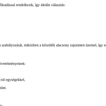
leadással rendelkezik, így ideális választás:
m szabályozását, miközben a készülék alacsony zajszinten üzemel, így 
követelményeinek:
coil egységekkel,
ránt.
ik: