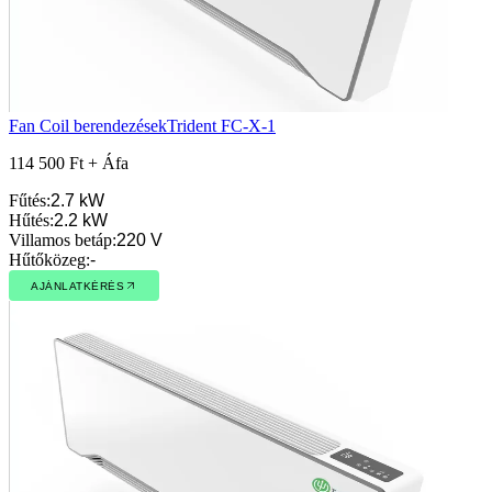
Fan Coil berendezések
Trident FC-X-1
114 500 Ft + Áfa
Fűtés
:
2.7 kW
Hűtés
:
2.2 kW
Villamos betáp
:
220 V
Hűtőközeg
:
-
AJÁNLATKÉRÉS
AJÁNLATKÉRÉS