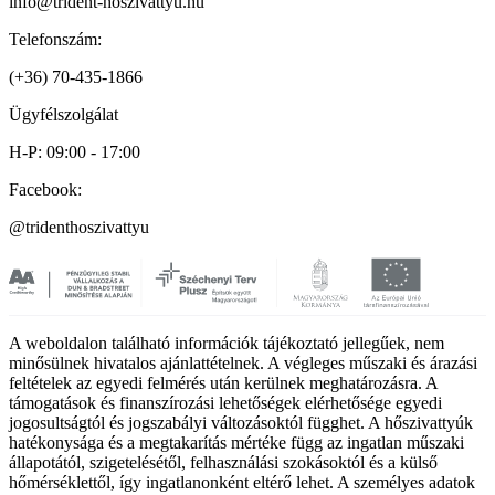
info@trident-hoszivattyu.hu
Telefonszám:
(+36) 70-435-1866
Ügyfélszolgálat
H-P: 09:00 - 17:00
Facebook:
@tridenthoszivattyu
A weboldalon található információk tájékoztató jellegűek, nem
minősülnek hivatalos ajánlattételnek. A végleges műszaki és árazási
feltételek az egyedi felmérés után kerülnek meghatározásra. A
támogatások és finanszírozási lehetőségek elérhetősége egyedi
jogosultságtól és jogszabályi változásoktól függhet. A hőszivattyúk
hatékonysága és a megtakarítás mértéke függ az ingatlan műszaki
állapotától, szigetelésétől, felhasználási szokásoktól és a külső
hőmérséklettől, így ingatlanonként eltérő lehet. A személyes adatok