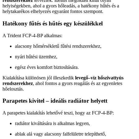
rendszerekhez
terveztek. Ideális megoldást kínál olyan
helyiségekben, ahol a gyors hőleadás, a hatékony hűtés és a
helytakarékos elhelyezés egyaránt fontos szempont.
Hatékony fűtés és hűtés egy készülékkel
A Trident FCP-4-BP alkalmas:
alacsony hőmérsékletű fűtési rendszerekhez,
nyári hűtési üzemhez,
egész éves komfort biztosítására.
Kialakítása különösen jól illeszkedik
levegő–víz hőszivattyús
rendszerekhez
, ahol fontos a gyors reagálás és az egyenletes
hőelosztás.
Parapetes kivitel – ideális radiátor helyett
A parapetes kialakítás lehetővé teszi, hogy az FCP-4-BP:
radiátor kiváltására is alkalmas legyen,
ablak alá vagy alacsony falfelületre telepíthető,