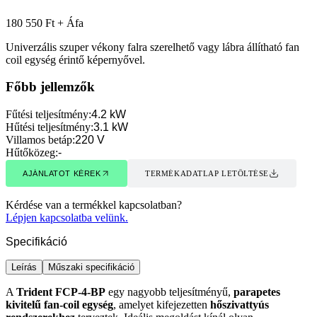
180 550 Ft + Áfa
Univerzális szuper vékony falra szerelhető vagy lábra állítható fan
coil egység érintő képernyővel.
Főbb jellemzők
Fűtési teljesítmény
:
4.2 kW
Hűtési teljesítmény
:
3.1 kW
Villamos betáp
:
220 V
Hűtőközeg
:
-
AJÁNLATOT KÉREK
TERMÉKADATLAP LETÖLTÉSE
AJÁNLATOT KÉREK
TERMÉKADATLAP LETÖLTÉSE
Kérdése van a termékkel kapcsolatban?
Lépjen kapcsolatba velünk.
Specifikáció
Leírás
Műszaki specifikáció
A
Trident FCP-4-BP
egy nagyobb teljesítményű,
parapetes
kivitelű fan-coil egység
, amelyet kifejezetten
hőszivattyús