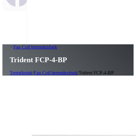
Fan Coil berendezések
Trident FCP‑4‑BP
Termékeink
/
Fan Coil berendezések
/
Trident FCP-4-BP