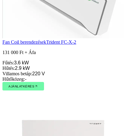
Fan Coil berendezések
Trident FC-X-2
131 000 Ft + Áfa
Fűtés
:
3.6 kW
Hűtés
:
2.9 kW
Villamos betáp
:
220 V
Hűtőközeg
:
-
AJÁNLATKÉRÉS
AJÁNLATKÉRÉS