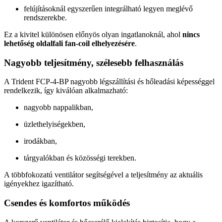
felújításoknál egyszerűen integrálható legyen meglévő
rendszerekbe.
Ez a kivitel különösen előnyös olyan ingatlanoknál, ahol
nincs
lehetőség oldalfali fan-coil elhelyezésére
.
Nagyobb teljesítmény, szélesebb felhasználás
A Trident FCP-4-BP nagyobb légszállítási és hőleadási képességgel
rendelkezik, így kiválóan alkalmazható:
nagyobb nappalikban,
üzlethelyiségekben,
irodákban,
tárgyalókban és közösségi terekben.
A többfokozatú ventilátor segítségével a teljesítmény az aktuális
igényekhez igazítható.
Csendes és komfortos működés