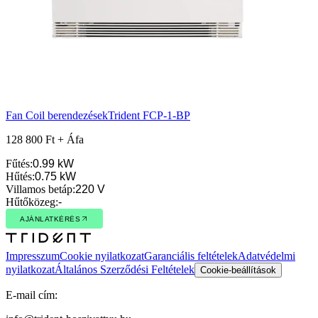
Fan Coil berendezések
Trident FCP-1-BP
128 800 Ft + Áfa
Fűtés
:
0.99 kW
Hűtés
:
0.75 kW
Villamos betáp
:
220 V
Hűtőközeg
:
-
AJÁNLATKÉRÉS
AJÁNLATKÉRÉS
Impresszum
Cookie nyilatkozat
Garanciális feltételek
Adatvédelmi
nyilatkozat
Általános Szerződési Feltételek
Cookie-beállítások
E-mail cím: