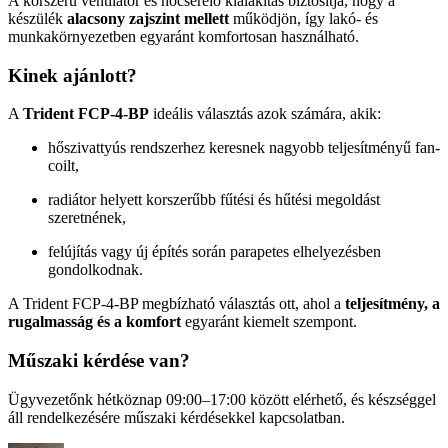
A korszerű ventilátor és hőcserélő kialakítás biztosítja, hogy a
készülék
alacsony zajszint mellett
működjön, így lakó- és
munkakörnyezetben egyaránt komfortosan használható.
Kinek ajánlott?
A
Trident FCP-4-BP
ideális választás azok számára, akik:
hőszivattyús rendszerhez keresnek nagyobb teljesítményű fan-
coilt,
radiátor helyett korszerűbb fűtési és hűtési megoldást
szeretnének,
felújítás vagy új építés során parapetes elhelyezésben
gondolkodnak.
A Trident FCP-4-BP megbízható választás ott, ahol a
teljesítmény, a
rugalmasság és a komfort
egyaránt kiemelt szempont.
Műszaki kérdése van?
Ügyvezetőnk hétköznap 09:00–17:00 között elérhető, és készséggel
áll rendelkezésére műszaki kérdésekkel kapcsolatban.