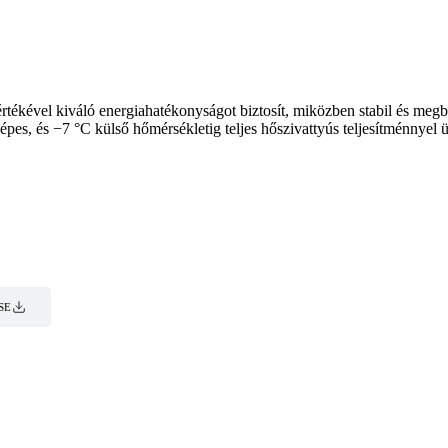
kével kiváló energiahatékonyságot biztosít, miközben stabil és megbízh
épes, és −7 °C külső hőmérsékletig teljes hőszivattyús teljesítménnyel 
SE
SE