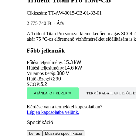
Cikkszám:
TT-AW-0015-CB-01-33-01
2 775 740 Ft + Áfa
A Trident Titan Pro sorozat kiemelkedően magas SCOP érté
akár 75 °C-os előremenő vízhőmérséklet előállítására is k
Főbb jellemzők
Fűtési teljesítmény
:
15.3 kW
Hűtési teljesítmény
:
14.6 kW
Villamos betáp
:
380 V
Hűtőközeg
:
R290
SCOP
:
5.2
AJÁNLATOT KÉREK
TERMÉKADATLAP LETÖLTÉ
AJÁNLATOT KÉREK
TERMÉKADATLAP LETÖLTÉ
Kérdése van a termékkel kapcsolatban?
Lépjen kapcsolatba velünk.
Specifikáció
Leírás
Műszaki specifikáció