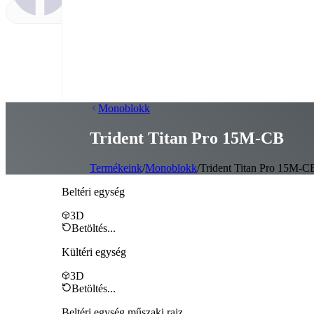
Monoblokk
Trident Titan Pro 15M‑CB
Termékeink
/
Monoblokk
/
Trident Titan Pro 15M-C
Beltéri egység
3D
Betöltés...
Kültéri egység
3D
Betöltés...
Beltéri egység műszaki rajz