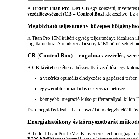
A
Trident Titan Pro 15M-CB
egy korszerű, inverteres
vezérlőegységgel (CB – Control Box)
kiegészítve. Ez a
Megbízható teljesítmény közepes hőigényhe
A Titan Pro 15M kültéri egység teljesítménye ideálisan il
ingatlanokhoz. A rendszer alacsony külső hőmérséklet mell
CB (Control Box) – rugalmas vezérlés, szer
A
CB kivitel
esetében a hőszivattyú vezérlése egy különá
a vezérlés optimális elhelyezése a gépészeti térben,
egyszerűbb karbantartás és szervizelhetőség,
könnyebb integráció külső puffertartállyal, külön 
Ez a megoldás ideális, ha a használati melegvíz előállítása
Energiahatékony és környezetbarát működ
A Trident Titan Pro 15M-CB inverteres technológiája a pil