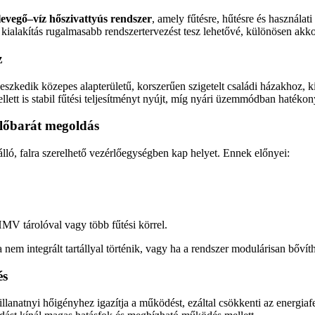
levegő–víz hőszivattyús rendszer
, amely fűtésre, hűtésre és használati
 kialakítás rugalmasabb rendszertervezést tesz lehetővé, különösen akk
z
leszkedik közepes alapterületű, korszerűen szigetelt családi házakhoz, 
ett is stabil fűtési teljesítményt nyújt, míg nyári üzemmódban hatékony 
előbarát megoldás
lló, falra szerelhető vezérlőegységben kap helyet. Ennek előnyei:
HMV tárolóval vagy több fűtési körrel.
 nem integrált tartállyal történik, vagy ha a rendszer modulárisan bővíth
és
lanatnyi hőigényhez igazítja a működést, ezáltal csökkenti az energiafe