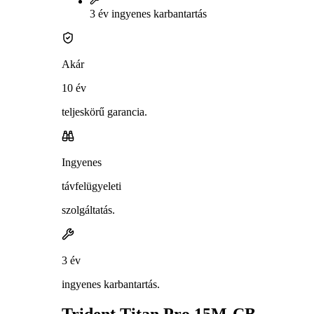
3 év ingyenes karbantartás
Akár
10 év
teljeskörű garancia.
Ingyenes
távfelügyeleti
szolgáltatás.
3 év
ingyenes karbantartás.
Trident Titan Pro 15M-CB