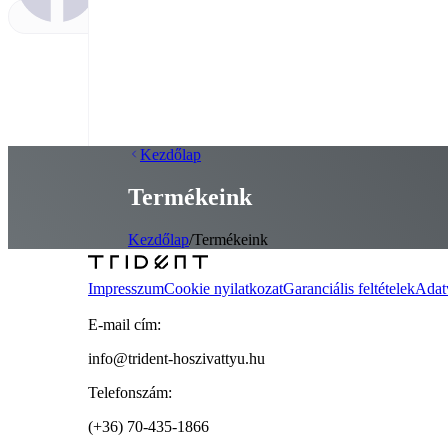
Kezdőlap
Termékeink
Kezdőlap
/
Termékeink
Impresszum
Cookie nyilatkozat
Garanciális feltételek
Adat
E-mail cím:
info@trident-hoszivattyu.hu
Telefonszám:
(+36) 70-435-1866