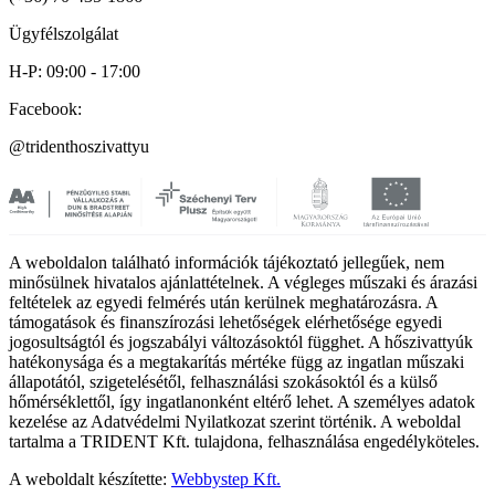
Ügyfélszolgálat
H-P: 09:00 - 17:00
Facebook:
@tridenthoszivattyu
A weboldalon található információk tájékoztató jellegűek, nem
minősülnek hivatalos ajánlattételnek. A végleges műszaki és árazási
feltételek az egyedi felmérés után kerülnek meghatározásra. A
támogatások és finanszírozási lehetőségek elérhetősége egyedi
jogosultságtól és jogszabályi változásoktól függhet. A hőszivattyúk
hatékonysága és a megtakarítás mértéke függ az ingatlan műszaki
állapotától, szigetelésétől, felhasználási szokásoktól és a külső
hőmérséklettől, így ingatlanonként eltérő lehet. A személyes adatok
kezelése az Adatvédelmi Nyilatkozat szerint történik. A weboldal
tartalma a TRIDENT Kft. tulajdona, felhasználása engedélyköteles.
A weboldalt készítette:
Webbystep Kft.