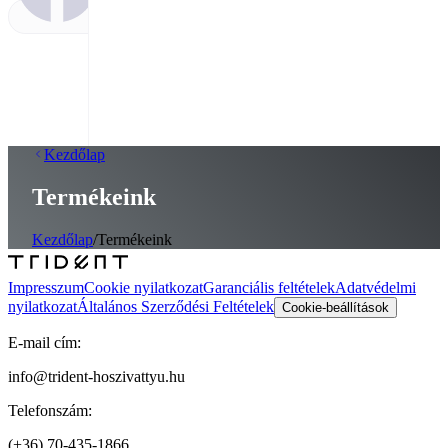
Kezdőlap
Termékeink
Kezdőlap
/
Termékeink
Impresszum
Cookie nyilatkozat
Garanciális feltételek
Adatvédelmi
nyilatkozat
Általános Szerződési Feltételek
Cookie-beállítások
E-mail cím:
info@trident-hoszivattyu.hu
Telefonszám:
(+36) 70-435-1866