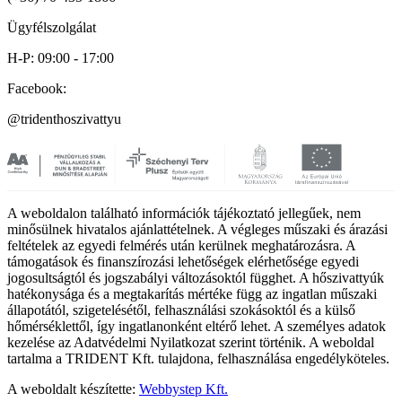
Ügyfélszolgálat
H-P: 09:00 - 17:00
Facebook:
@tridenthoszivattyu
A weboldalon található információk tájékoztató jellegűek, nem
minősülnek hivatalos ajánlattételnek. A végleges műszaki és árazási
feltételek az egyedi felmérés után kerülnek meghatározásra. A
támogatások és finanszírozási lehetőségek elérhetősége egyedi
jogosultságtól és jogszabályi változásoktól függhet. A hőszivattyúk
hatékonysága és a megtakarítás mértéke függ az ingatlan műszaki
állapotától, szigetelésétől, felhasználási szokásoktól és a külső
hőmérséklettől, így ingatlanonként eltérő lehet. A személyes adatok
kezelése az Adatvédelmi Nyilatkozat szerint történik. A weboldal
tartalma a TRIDENT Kft. tulajdona, felhasználása engedélyköteles.
A weboldalt készítette:
Webbystep Kft.