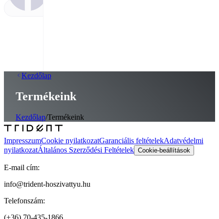
Kezdőlap
Termékeink
Kezdőlap
/
Termékeink
Impresszum
Cookie nyilatkozat
Garanciális feltételek
Adatvédelmi
nyilatkozat
Általános Szerződési Feltételek
Cookie-beállítások
E-mail cím:
info@trident-hoszivattyu.hu
Telefonszám:
(+36) 70-435-1866