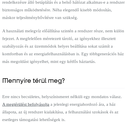
rendelkezésre álló betáplálás és a belső hálózat alkalmas-e a rendszer
biztonságos működtetésére. Néha elegendő kisebb módosítás,
máskor teljesítménybővítésre van szükség.
A használati melegvíz előállítása szintén a rendszer része, nem külön
fejezet. A megfelelően méretezett tároló, az igényekhez illesztett
szabályozás és az üzemmódok helyes beállítása sokat számít a
komfortban és az energiafelhasználásban is. Egy többgenerációs ház
más megoldást igényelhet, mint egy kétfős háztartás.
Mennyire térül meg?
Erre nincs becsületes, helyszínismeret nélküli egy mondatos válasz.
A megtérülést befolyásolja
a jelenlegi energiahordozó ára, a ház
állapota, az új rendszer kialakítása, a felhasználási szokások és az
esetleges támogatási lehetőségek is.