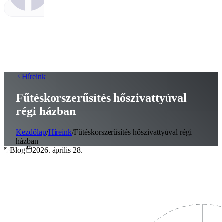
Híreink
Fűtéskorszerűsítés hőszivattyúval
régi házban
Kezdőlap
/
Híreink
/
Fűtéskorszerűsítés hőszivattyúval régi
házban
Blog
2026. április 28.