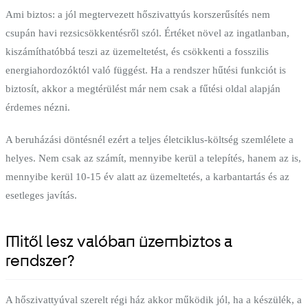
Ami biztos: a jól megtervezett hőszivattyús korszerűsítés nem
csupán havi rezsicsökkentésről szól. Értéket növel az ingatlanban,
kiszámíthatóbbá teszi az üzemeltetést, és csökkenti a fosszilis
energiahordozóktól való függést. Ha a rendszer hűtési funkciót is
biztosít, akkor a megtérülést már nem csak a fűtési oldal alapján
érdemes nézni.
A beruházási döntésnél ezért a teljes életciklus-költség szemlélete a
helyes. Nem csak az számít, mennyibe kerül a telepítés, hanem az is,
mennyibe kerül 10-15 év alatt az üzemeltetés, a karbantartás és az
esetleges javítás.
Mitől lesz valóban üzembiztos a
rendszer?
A hőszivattyúval szerelt régi ház akkor működik jól, ha a készülék, a