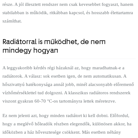
része. A jól illesztett rendszer nem csak kevesebbet fogyaszt, hanem
stabilabban is működik, ritkábban kapcsol, és hosszabb élettartamra
számíthat.
Radiátorral is működhet, de nem
mindegy hogyan
A leggyakoribb kérdés régi házaknál az, hogy maradhatnak-e a
radiátorok. A válasz: sok esetben igen, de nem automatikusan. A
hőszivattyú hatékonysága annál jobb, minél alacsonyabb előremenő
vízhőmérséklettel tud dolgozni. A klasszikus radiátoros rendszerek
viszont gyakran 60-70 °C-os tartományra lettek méretezve.
Ez nem jelenti azt, hogy minden radiátort ki kell dobni. Előfordul,
hogy a meglévő hőleadók részben elegendők, különösen akkor, ha
időközben a ház hővesztesége csökkent. Más esetben néhány