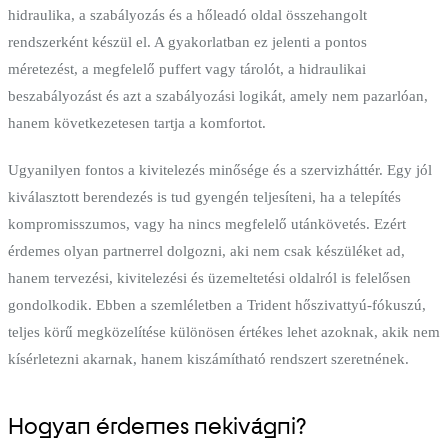
hidraulika, a szabályozás és a hőleadó oldal összehangolt
rendszerként készül el. A gyakorlatban ez jelenti a pontos
méretezést, a megfelelő puffert vagy tárolót, a hidraulikai
beszabályozást és azt a szabályozási logikát, amely nem pazarlóan,
hanem következetesen tartja a komfortot.
Ugyanilyen fontos a kivitelezés minősége és a szervizháttér. Egy jól
kiválasztott berendezés is tud gyengén teljesíteni, ha a telepítés
kompromisszumos, vagy ha nincs megfelelő utánkövetés. Ezért
érdemes olyan partnerrel dolgozni, aki nem csak készüléket ad,
hanem tervezési, kivitelezési és üzemeltetési oldalról is felelősen
gondolkodik. Ebben a szemléletben a Trident hőszivattyú-fókuszú,
teljes körű megközelítése különösen értékes lehet azoknak, akik nem
kísérletezni akarnak, hanem kiszámítható rendszert szeretnének.
Hogyan érdemes nekivágni?