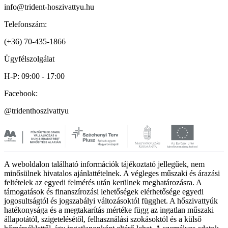
info@trident-hoszivattyu.hu
Telefonszám:
(+36) 70-435-1866
Ügyfélszolgálat
H-P: 09:00 - 17:00
Facebook:
@tridenthoszivattyu
A weboldalon található információk tájékoztató jellegűek, nem
minősülnek hivatalos ajánlattételnek. A végleges műszaki és árazási
feltételek az egyedi felmérés után kerülnek meghatározásra. A
támogatások és finanszírozási lehetőségek elérhetősége egyedi
jogosultságtól és jogszabályi változásoktól függhet. A hőszivattyúk
hatékonysága és a megtakarítás mértéke függ az ingatlan műszaki
állapotától, szigetelésétől, felhasználási szokásoktól és a külső