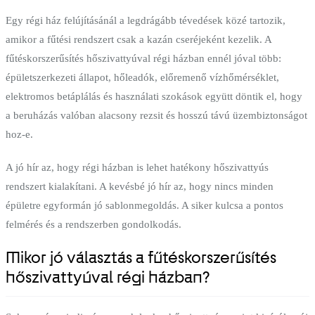
Egy régi ház felújításánál a legdrágább tévedések közé tartozik,
amikor a fűtési rendszert csak a kazán cseréjeként kezelik. A
fűtéskorszerűsítés hőszivattyúval régi házban ennél jóval több:
épületszerkezeti állapot, hőleadók, előremenő vízhőmérséklet,
elektromos betáplálás és használati szokások együtt döntik el, hogy
a beruházás valóban alacsony rezsit és hosszú távú üzembiztonságot
hoz-e.
A jó hír az, hogy régi házban is lehet hatékony hőszivattyús
rendszert kialakítani. A kevésbé jó hír az, hogy nincs minden
épületre egyformán jó sablonmegoldás. A siker kulcsa a pontos
felmérés és a rendszerben gondolkodás.
Mikor jó választás a fűtéskorszerűsítés
hőszivattyúval régi házban?