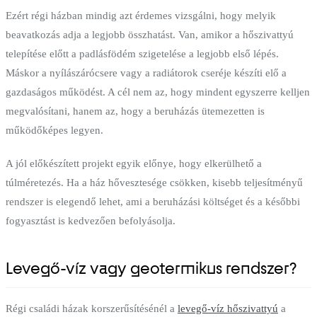
Ezért régi házban mindig azt érdemes vizsgálni, hogy melyik
beavatkozás adja a legjobb összhatást. Van, amikor a hőszivattyú
telepítése előtt a padlásfödém szigetelése a legjobb első lépés.
Máskor a nyílászárócsere vagy a radiátorok cseréje készíti elő a
gazdaságos működést. A cél nem az, hogy mindent egyszerre kelljen
megvalósítani, hanem az, hogy a beruházás ütemezetten is
működőképes legyen.
A jól előkészített projekt egyik előnye, hogy elkerülhető a
túlméretezés. Ha a ház hővesztesége csökken, kisebb teljesítményű
rendszer is elegendő lehet, ami a beruházási költséget és a későbbi
fogyasztást is kedvezően befolyásolja.
Levegő-víz vagy geotermikus rendszer?
Régi családi házak korszerűsítésénél a
levegő-víz hőszivattyú
a