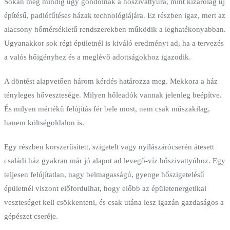
Sokan még mindig úgy gondolnak a hőszivattyúra, mint kizárólag új
építésű, padlófűtéses házak technológiájára. Ez részben igaz, mert az
alacsony hőmérsékletű rendszerekben működik a leghatékonyabban.
Ugyanakkor sok régi épületnél is kiváló eredményt ad, ha a tervezés
a valós hőigényhez és a meglévő adottságokhoz igazodik.
A döntést alapvetően három kérdés határozza meg. Mekkora a ház
tényleges hővesztesége. Milyen hőleadók vannak jelenleg beépítve.
És milyen mértékű felújítás fér bele most, nem csak műszakilag,
hanem költségoldalon is.
Egy részben korszerűsített, szigetelt vagy nyílászárócserén átesett
családi ház gyakran már jó alapot ad levegő-víz hőszivattyúhoz. Egy
teljesen felújítatlan, nagy belmagasságú, gyenge hőszigetelésű
épületnél viszont előfordulhat, hogy előbb az épületenergetikai
veszteséget kell csökkenteni, és csak utána lesz igazán gazdaságos a
gépészet cseréje.