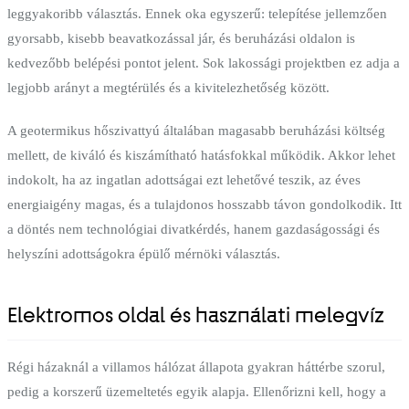
leggyakoribb választás. Ennek oka egyszerű: telepítése jellemzően
gyorsabb, kisebb beavatkozással jár, és beruházási oldalon is
kedvezőbb belépési pontot jelent. Sok lakossági projektben ez adja a
legjobb arányt a megtérülés és a kivitelezhetőség között.
A geotermikus hőszivattyú általában magasabb beruházási költség
mellett, de kiváló és kiszámítható hatásfokkal működik. Akkor lehet
indokolt, ha az ingatlan adottságai ezt lehetővé teszik, az éves
energiaigény magas, és a tulajdonos hosszabb távon gondolkodik. Itt
a döntés nem technológiai divatkérdés, hanem gazdaságossági és
helyszíni adottságokra épülő mérnöki választás.
Elektromos oldal és használati melegvíz
Régi házaknál a villamos hálózat állapota gyakran háttérbe szorul,
pedig a korszerű üzemeltetés egyik alapja. Ellenőrizni kell, hogy a