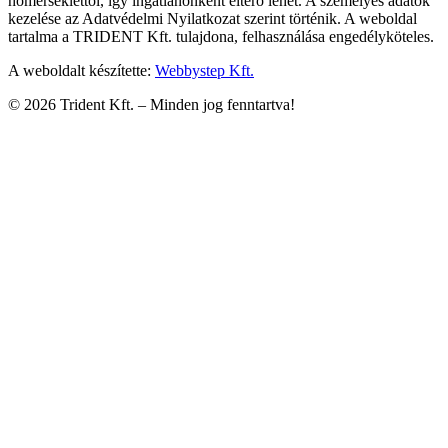
hőmérséklettől, így ingatlanonként eltérő lehet. A személyes adatok
kezelése az Adatvédelmi Nyilatkozat szerint történik. A weboldal
tartalma a TRIDENT Kft. tulajdona, felhasználása engedélyköteles.
A weboldalt készítette:
Webbystep Kft.
©
2026
Trident Kft. –
Minden jog fenntartva!