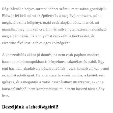
Régi háznál a helyes sorrend többet számít, mint sokan gondolják.
Először fel kell mérni az épületet és a meglévő rendszert, utána
meghatározni a hőigényt, majd ezek alapján dönteni arról, mi
maradhat meg, mit kell cserélni, és milyen ütemezéssel valósítható
meg a beruházás. Ez a folyamat csökkenti a kockázatot, és
elkerülhetővé teszi a felesleges költségeket.
A korszerűsítés akkor jó döntés, ha nem csak papíron modern,
hanem a mindennapokban is kényelmes, takarékos és stabil. Egy
régi ház nem akadálya a hőszivattyúnak - csak komolyan kell venni
az épület adottságait. Ha a rendszertervezés pontos, a kivitelezés
igényes, és a megoldás a valós használathoz illeszkedik, akkor a
korszerűsítésből nem kompromisszum, hanem hosszú távú előny
lesz.
Beszéljünk a lehetőségeiről!