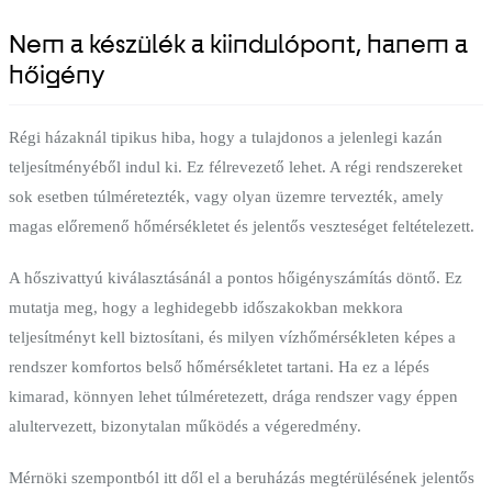
Nem a készülék a kiindulópont, hanem a
hőigény
Régi házaknál tipikus hiba, hogy a tulajdonos a jelenlegi kazán
teljesítményéből indul ki. Ez félrevezető lehet. A régi rendszereket
sok esetben túlméretezték, vagy olyan üzemre tervezték, amely
magas előremenő hőmérsékletet és jelentős veszteséget feltételezett.
A hőszivattyú kiválasztásánál a pontos hőigényszámítás döntő. Ez
mutatja meg, hogy a leghidegebb időszakokban mekkora
teljesítményt kell biztosítani, és milyen vízhőmérsékleten képes a
rendszer komfortos belső hőmérsékletet tartani. Ha ez a lépés
kimarad, könnyen lehet túlméretezett, drága rendszer vagy éppen
alultervezett, bizonytalan működés a végeredmény.
Mérnöki szempontból itt dől el a beruházás megtérülésének jelentős