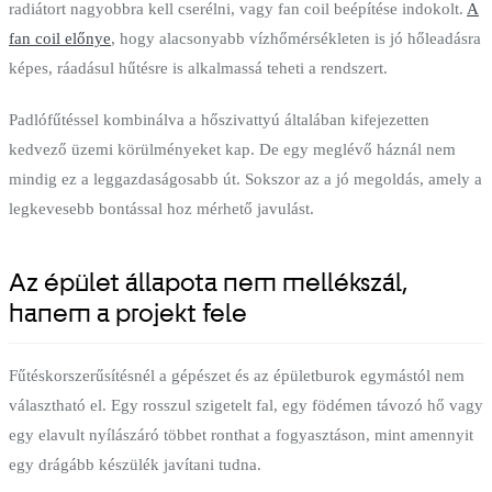
radiátort nagyobbra kell cserélni, vagy fan coil beépítése indokolt.
A
fan coil előnye
, hogy alacsonyabb vízhőmérsékleten is jó hőleadásra
képes, ráadásul hűtésre is alkalmassá teheti a rendszert.
Padlófűtéssel kombinálva a hőszivattyú általában kifejezetten
kedvező üzemi körülményeket kap. De egy meglévő háznál nem
mindig ez a leggazdaságosabb út. Sokszor az a jó megoldás, amely a
legkevesebb bontással hoz mérhető javulást.
Az épület állapota nem mellékszál,
hanem a projekt fele
Fűtéskorszerűsítésnél a gépészet és az épületburok egymástól nem
választható el. Egy rosszul szigetelt fal, egy födémen távozó hő vagy
egy elavult nyílászáró többet ronthat a fogyasztáson, mint amennyit
egy drágább készülék javítani tudna.