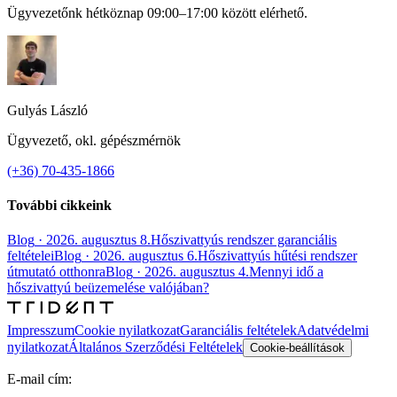
Ügyvezetőnk hétköznap 09:00–17:00 között elérhető.
Gulyás László
Ügyvezető, okl. gépészmérnök
(+36) 70-435-1866
További cikkeink
Blog
·
2026. augusztus 8.
Hőszivattyús rendszer garanciális
feltételei
Blog
·
2026. augusztus 6.
Hőszivattyús hűtési rendszer
útmutató otthonra
Blog
·
2026. augusztus 4.
Mennyi idő a
hőszivattyú beüzemelése valójában?
Impresszum
Cookie nyilatkozat
Garanciális feltételek
Adatvédelmi
nyilatkozat
Általános Szerződési Feltételek
Cookie-beállítások
E-mail cím: