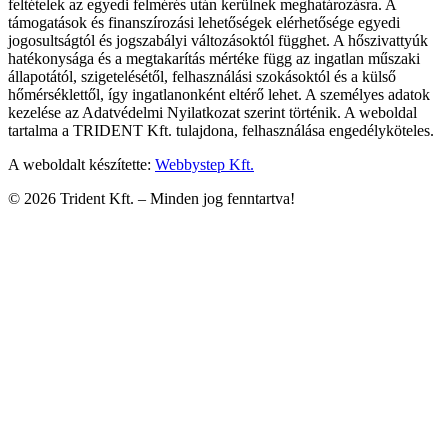
feltételek az egyedi felmérés után kerülnek meghatározásra. A
támogatások és finanszírozási lehetőségek elérhetősége egyedi
jogosultságtól és jogszabályi változásoktól függhet. A hőszivattyúk
hatékonysága és a megtakarítás mértéke függ az ingatlan műszaki
állapotától, szigetelésétől, felhasználási szokásoktól és a külső
hőmérséklettől, így ingatlanonként eltérő lehet. A személyes adatok
kezelése az Adatvédelmi Nyilatkozat szerint történik. A weboldal
tartalma a TRIDENT Kft. tulajdona, felhasználása engedélyköteles.
A weboldalt készítette:
Webbystep Kft.
©
2026
Trident Kft. –
Minden jog fenntartva!