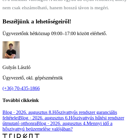
nem csak elszámolható, hanem hosszú távon is megéri.
Beszéljünk a lehetőségeiről!
Ügyvezetőnk hétköznap 09:00–17:00 között elérhető.
Gulyás László
Ügyvezető, okl. gépészmérnök
(+36) 70-435-1866
További cikkeink
Blog
·
2026. augusztus 8.
Hőszivattyús rendszer garanciális
feltételei
Blog
·
2026. augusztus 6.
Hőszivattyús hűtési rendszer
útmutató otthonra
Blog
·
2026. augusztus 4.
Mennyi idő a
hőszivattyú beüzemelése valójában?