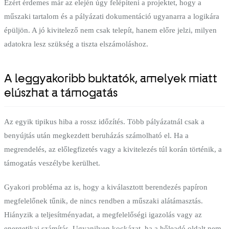
Ezért érdemes már az elején úgy felépíteni a projektet, hogy a
műszaki tartalom és a pályázati dokumentáció ugyanarra a logikára
épüljön. A jó kivitelező nem csak telepít, hanem előre jelzi, milyen
adatokra lesz szükség a tiszta elszámoláshoz.
A leggyakoribb buktatók, amelyek miatt
elúszhat a támogatás
Az egyik tipikus hiba a rossz időzítés. Több pályázatnál csak a
benyújtás után megkezdett beruházás számolható el. Ha a
megrendelés, az előlegfizetés vagy a kivitelezés túl korán történik, a
támogatás veszélybe kerülhet.
Gyakori probléma az is, hogy a kiválasztott berendezés papíron
megfelelőnek tűnik, de nincs rendben a műszaki alátámasztás.
Hiányzik a teljesítményadat, a megfelelőségi igazolás vagy az
energetikai számítás. Ugyanilyen kockázat, ha a hőleadó oldalt nem