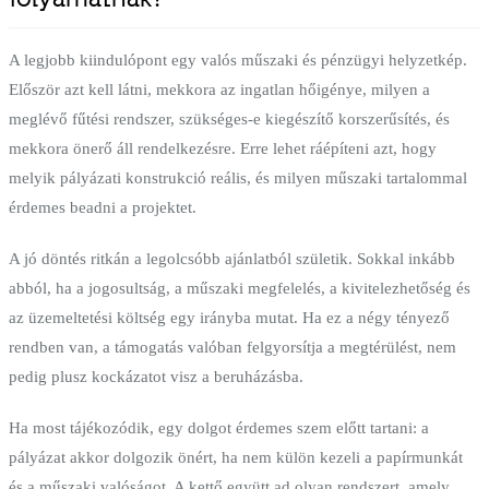
A legjobb kiindulópont egy valós műszaki és pénzügyi helyzetkép.
Először azt kell látni, mekkora az ingatlan hőigénye, milyen a
meglévő fűtési rendszer, szükséges-e kiegészítő korszerűsítés, és
mekkora önerő áll rendelkezésre. Erre lehet ráépíteni azt, hogy
melyik pályázati konstrukció reális, és milyen műszaki tartalommal
érdemes beadni a projektet.
A jó döntés ritkán a legolcsóbb ajánlatból születik. Sokkal inkább
abból, ha a jogosultság, a műszaki megfelelés, a kivitelezhetőség és
az üzemeltetési költség egy irányba mutat. Ha ez a négy tényező
rendben van, a támogatás valóban felgyorsítja a megtérülést, nem
pedig plusz kockázatot visz a beruházásba.
Ha most tájékozódik, egy dolgot érdemes szem előtt tartani: a
pályázat akkor dolgozik önért, ha nem külön kezeli a papírmunkát
és a műszaki valóságot. A kettő együtt ad olyan rendszert, amely