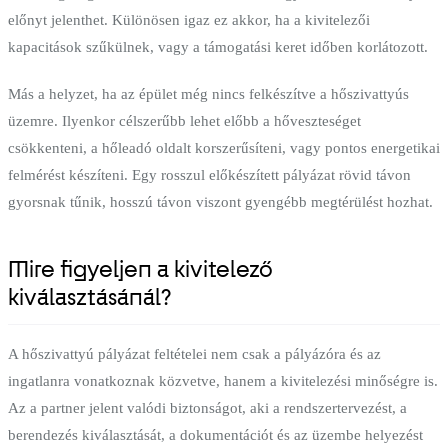
előnyt jelenthet. Különösen igaz ez akkor, ha a kivitelezői
kapacitások szűkülnek, vagy a támogatási keret időben korlátozott.
Más a helyzet, ha az épület még nincs felkészítve a hőszivattyús
üzemre. Ilyenkor célszerűbb lehet előbb a hőveszteséget
csökkenteni, a hőleadó oldalt korszerűsíteni, vagy pontos energetikai
felmérést készíteni. Egy rosszul előkészített pályázat rövid távon
gyorsnak tűnik, hosszú távon viszont gyengébb megtérülést hozhat.
Mire figyeljen a kivitelező
kiválasztásánál?
A hőszivattyú pályázat feltételei nem csak a pályázóra és az
ingatlanra vonatkoznak közvetve, hanem a kivitelezési minőségre is.
Az a partner jelent valódi biztonságot, aki a rendszertervezést, a
berendezés kiválasztását, a dokumentációt és az üzembe helyezést