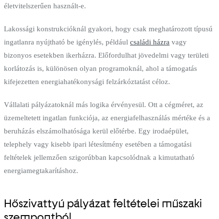
életvitelszerűen használt-e.
Lakossági konstrukcióknál gyakori, hogy csak meghatározott típusú
ingatlanra nyújtható be igénylés, például
családi házra
vagy
bizonyos esetekben ikerházra. Előfordulhat jövedelmi vagy területi
korlátozás is, különösen olyan programoknál, ahol a támogatás
kifejezetten energiahatékonysági felzárkóztatást céloz.
Vállalati pályázatoknál más logika érvényesül. Ott a cégméret, az
üzemeltetett ingatlan funkciója, az energiafelhasználás mértéke és a
beruházás elszámolhatósága kerül előtérbe. Egy irodaépület,
telephely vagy kisebb ipari létesítmény esetében a támogatási
feltételek jellemzően szigorúbban kapcsolódnak a kimutatható
energiamegtakarításhoz.
Hőszivattyú pályázat feltételei műszaki
szempontból