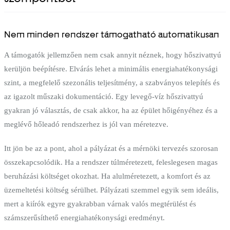
Nem minden rendszer támogatható automatikusan
A támogatók jellemzően nem csak annyit néznek, hogy hőszivattyú
kerüljön beépítésre. Elvárás lehet a minimális energiahatékonysági
szint, a megfelelő szezonális teljesítmény, a szabványos telepítés és
az igazolt műszaki dokumentáció. Egy levegő-víz hőszivattyú
gyakran jó választás, de csak akkor, ha az épület hőigényéhez és a
meglévő hőleadó rendszerhez is jól van méretezve.
Itt jön be az a pont, ahol a pályázat és a mérnöki tervezés szorosan
összekapcsolódik. Ha a rendszer túlméretezett, feleslegesen magas
beruházási költséget okozhat. Ha alulméretezett, a komfort és az
üzemeltetési költség sérülhet. Pályázati szemmel egyik sem ideális,
mert a kiírók egyre gyakrabban várnak valós megtérülést és
számszerűsíthető energiahatékonysági eredményt.