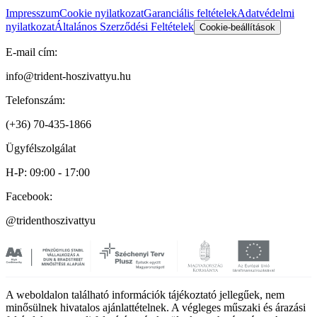
Impresszum
Cookie nyilatkozat
Garanciális feltételek
Adatvédelmi
nyilatkozat
Általános Szerződési Feltételek
Cookie-beállítások
E-mail cím:
info@trident-hoszivattyu.hu
Telefonszám:
(+36) 70-435-1866
Ügyfélszolgálat
H-P: 09:00 - 17:00
Facebook:
@tridenthoszivattyu
A weboldalon található információk tájékoztató jellegűek, nem
minősülnek hivatalos ajánlattételnek. A végleges műszaki és árazási