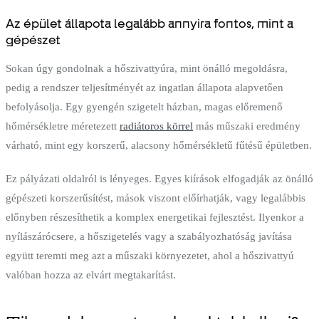
Az épület állapota legalább annyira fontos, mint a
gépészet
Sokan úgy gondolnak a hőszivattyúra, mint önálló megoldásra,
pedig a rendszer teljesítményét az ingatlan állapota alapvetően
befolyásolja. Egy gyengén szigetelt házban, magas előremenő
hőmérsékletre méretezett
radiátoros körrel
más műszaki eredmény
várható, mint egy korszerű, alacsony hőmérsékletű fűtésű épületben.
Ez pályázati oldalról is lényeges. Egyes kiírások elfogadják az önálló
gépészeti korszerűsítést, mások viszont előírhatják, vagy legalábbis
előnyben részesíthetik a komplex energetikai fejlesztést. Ilyenkor a
nyílászárócsere, a hőszigetelés vagy a szabályozhatóság javítása
együtt teremti meg azt a műszaki környezetet, ahol a hőszivattyú
valóban hozza az elvárt megtakarítást.