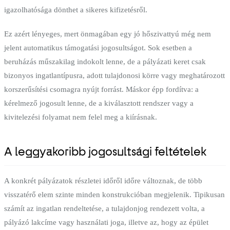
igazolhatósága dönthet a sikeres kifizetésről.
Ez azért lényeges, mert önmagában egy jó hőszivattyú még nem
jelent automatikus támogatási jogosultságot. Sok esetben a
beruházás műszakilag indokolt lenne, de a pályázati keret csak
bizonyos ingatlantípusra, adott tulajdonosi körre vagy meghatározott
korszerűsítési csomagra nyújt forrást. Máskor épp fordítva: a
kérelmező jogosult lenne, de a kiválasztott rendszer vagy a
kivitelezési folyamat nem felel meg a kiírásnak.
A leggyakoribb jogosultsági feltételek
A konkrét pályázatok részletei időről időre változnak, de több
visszatérő elem szinte minden konstrukcióban megjelenik. Tipikusan
számít az ingatlan rendeltetése, a tulajdonjog rendezett volta, a
pályázó lakcíme vagy használati joga, illetve az, hogy az épület