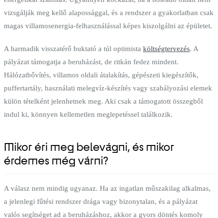
vizsgálják meg kellő alapossággal, és a rendszer a gyakorlatban csak
magas villamosenergia-felhasználással képes kiszolgálni az épületet.
A harmadik visszatérő buktató a túl optimista
költségtervezés
. A
pályázat támogatja a beruházást, de ritkán fedez mindent.
Hálózatbővítés, villamos oldali átalakítás, gépészeti kiegészítők,
puffertartály, használati melegvíz-készítés vagy szabályozási elemek
külön tételként jelenhetnek meg. Aki csak a támogatott összegből
indul ki, könnyen kellemetlen meglepetéssel találkozik.
Mikor éri meg belevágni, és mikor
érdemes még várni?
A válasz nem mindig ugyanaz. Ha az ingatlan műszakilag alkalmas,
a jelenlegi fűtési rendszer drága vagy bizonytalan, és a pályázat
valós segítséget ad a beruházáshoz, akkor a gyors döntés komoly