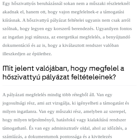
Egy hőszivattyús beruházásnál sokan nem a műszaki részleteknél
akadnak el, hanem ott, hogy vajon megfelelnek-e a támogatási
kiírásnak. A hőszivattyú pályázat feltételei ugyanis nem csak arról
szólnak, hogy legyen egy korszerű berendezés. Ugyanilyen fontos
az ingatlan jogi státusza, az energetikai megfelelés, a benyújtandó
dokumentáció és az is, hogy a kiválasztott rendszer valóban
illeszkedjen az épülethez.
Mit jelent valójában, hogy megfelel a
hőszivattyú pályázat feltételeinek?
A pályázati megfelelés mindig több rétegből áll. Van egy
jogosultsági rész, ami azt vizsgálja, ki igényelheti a támogatást és
milyen ingatlanra. Van egy műszaki rész, amelyben az szerepel,
hogy milyen teljesítményű, hatásfokú vagy kialakítású rendszer
támogatható. És van egy adminisztratív oldal, ahol az időzítés, a
számlázás, a dokumentumok pontossága és a kivitelezés