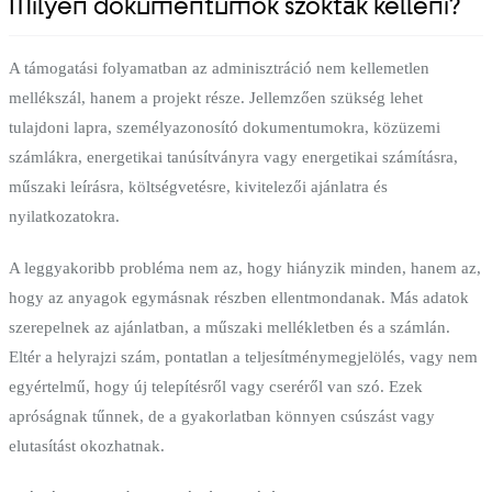
Milyen dokumentumok szoktak kelleni?
A támogatási folyamatban az adminisztráció nem kellemetlen
mellékszál, hanem a projekt része. Jellemzően szükség lehet
tulajdoni lapra, személyazonosító dokumentumokra, közüzemi
számlákra, energetikai tanúsítványra vagy energetikai számításra,
műszaki leírásra, költségvetésre, kivitelezői ajánlatra és
nyilatkozatokra.
A leggyakoribb probléma nem az, hogy hiányzik minden, hanem az,
hogy az anyagok egymásnak részben ellentmondanak. Más adatok
szerepelnek az ajánlatban, a műszaki mellékletben és a számlán.
Eltér a helyrajzi szám, pontatlan a teljesítménymegjelölés, vagy nem
egyértelmű, hogy új telepítésről vagy cseréről van szó. Ezek
apróságnak tűnnek, de a gyakorlatban könnyen csúszást vagy
elutasítást okozhatnak.