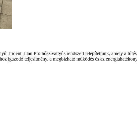
ű Trident Titan Pro hőszivattyús rendszert telepítettünk, amely a fűtést 
aihoz igazodó teljesítmény, a megbízható működés és az energiahatékon