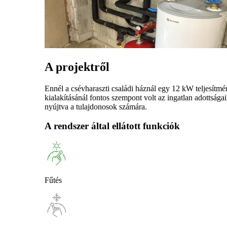
A projektről
Ennél a csévharaszti családi háznál egy 12 kW teljesítmény
kialakításánál fontos szempont volt az ingatlan adottság
nyújtva a tulajdonosok számára.
A rendszer által ellátott funkciók
Fűtés