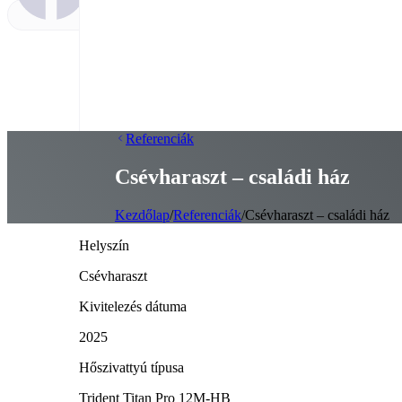
Referenciák
Csévharaszt – családi ház
Kezdőlap
/
Referenciák
/
Csévharaszt – családi ház
Helyszín
Csévharaszt
Kivitelezés dátuma
2025
Hőszivattyú típusa
Trident Titan Pro 12M-HB