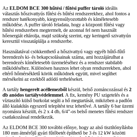
Az
ELDOM BCE 300 hűtési / fűtési puffer tároló
ideális
választás hőszivattyús fűtési és hűtési rendszerekhez, ahol fontos a
rendszer hatékonyabb, kiegyensúlyozottabb és kíméletesebb
működése. A puffer tároló feladata, hogy a központi fűtési vagy
hűtési rendszerben megtermelt, de azonnal fel nem használt
hőenergiát eltárolja, majd szükség szerint, egy keringető szivattyún
keresztül visszatáplálja a rendszerbe.
Használatával csökkenthető a hőszivattyú vagy egyéb hűtő-fűtő
berendezés ki- és bekapcsolásainak száma, ami hozzájárulhat a
berendezés kíméletesebb üzemeléséhez és a rendszer stabilabb
működéséhez. Különösen hasznos lehet olyan rendszerekben, ahol
eltérő hőmérsékletű körök működnek együtt, mivel segíthet
mérsékelni az ezekből adódó terheléseket.
A tartály
hengerelt acéllemezből
készül, belső zománcozással és
2
db anódos tartályvédelemmel
. A fix, kemény PU szigetelés és a
víztaszító külső burkolat segíti a hő megtartását, miközben a padlón
álló kialakítás egyszerű telepítést tesz lehetővé. A tartály 6 bar üzemi
nyomásra készült, és 2 x 4 db, 6/4”-os belső menetes fűtési rendszer
csatlakozással rendelkezik.
Az ELDOM BCE 300 további előnye, hogy az alsó tisztítónyílásba
180 mm átmérőjű gyári fűtőbetét építhető be 3 és 12 kW közötti