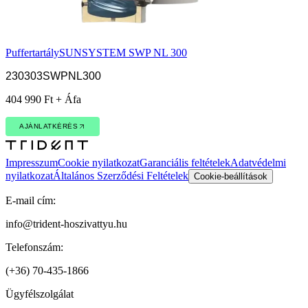
Puffertartály
SUNSYSTEM SWP NL 300
230303SWPNL300
404 990 Ft + Áfa
AJÁNLATKÉRÉS
AJÁNLATKÉRÉS
Impresszum
Cookie nyilatkozat
Garanciális feltételek
Adatvédelmi
nyilatkozat
Általános Szerződési Feltételek
Cookie-beállítások
E-mail cím:
info@trident-hoszivattyu.hu
Telefonszám:
(+36) 70-435-1866
Ügyfélszolgálat