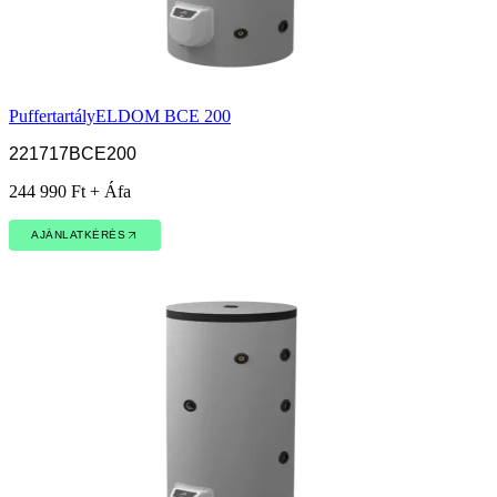
Puffertartály
ELDOM BCE 200
221717BCE200
244 990 Ft + Áfa
AJÁNLATKÉRÉS
AJÁNLATKÉRÉS