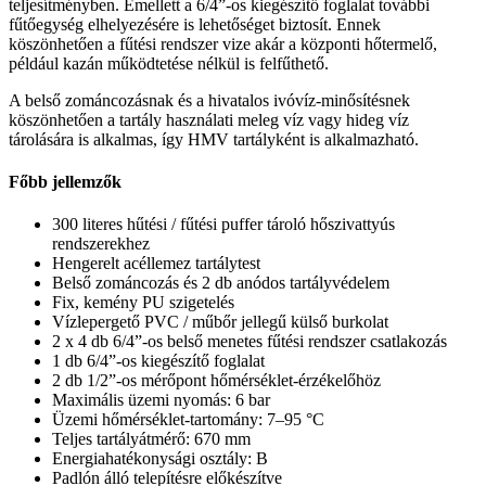
teljesítményben. Emellett a 6/4”-os kiegészítő foglalat további
fűtőegység elhelyezésére is lehetőséget biztosít. Ennek
köszönhetően a fűtési rendszer vize akár a központi hőtermelő,
például kazán működtetése nélkül is felfűthető.
A belső zománcozásnak és a hivatalos ivóvíz-minősítésnek
köszönhetően a tartály használati meleg víz vagy hideg víz
tárolására is alkalmas, így HMV tartályként is alkalmazható.
Főbb jellemzők
300 literes hűtési / fűtési puffer tároló hőszivattyús
rendszerekhez
Hengerelt acéllemez tartálytest
Belső zománcozás és 2 db anódos tartályvédelem
Fix, kemény PU szigetelés
Vízlepergető PVC / műbőr jellegű külső burkolat
2 x 4 db 6/4”-os belső menetes fűtési rendszer csatlakozás
1 db 6/4”-os kiegészítő foglalat
2 db 1/2”-os mérőpont hőmérséklet-érzékelőhöz
Maximális üzemi nyomás: 6 bar
Üzemi hőmérséklet-tartomány: 7–95 °C
Teljes tartályátmérő: 670 mm
Energiahatékonysági osztály: B
Padlón álló telepítésre előkészítve