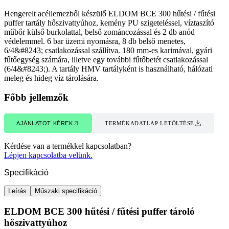
Hengerelt acéllemezből készülő ELDOM BCE 300 hűtési / fűtési
puffer tartály hőszivattyúhoz, kemény PU szigeteléssel, víztaszító
műbőr külső burkolattal, belső zománcozással és 2 db anód
védelemmel. 6 bar üzemi nyomásra, 8 db belső menetes,
6/4&#8243; csatlakozással szállítva. 180 mm-es karimával, gyári
fűtőegység számára, illetve egy további fűtőbetét csatlakozással
(6/4&#8243;). A tartály HMV tartályként is használható, hálózati
meleg és hideg víz tárolására.
Főbb jellemzők
AJÁNLATOT KÉREK
TERMÉKADATLAP LETÖLTÉSE
AJÁNLATOT KÉREK
TERMÉKADATLAP LETÖLTÉSE
Kérdése van a termékkel kapcsolatban?
Lépjen kapcsolatba velünk.
Specifikáció
Leírás
Műszaki specifikáció
ELDOM BCE 300 hűtési / fűtési puffer tároló
hőszivattyúhoz