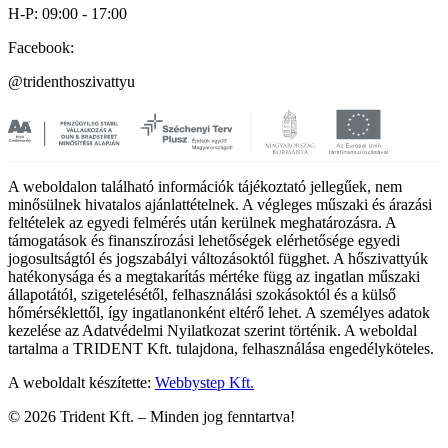
H-P: 09:00 - 17:00
Facebook:
@tridenthoszivattyu
A weboldalon található információk tájékoztató jellegűek, nem
minősülnek hivatalos ajánlattételnek. A végleges műszaki és árazási
feltételek az egyedi felmérés után kerülnek meghatározásra. A
támogatások és finanszírozási lehetőségek elérhetősége egyedi
jogosultságtól és jogszabályi változásoktól függhet. A hőszivattyúk
hatékonysága és a megtakarítás mértéke függ az ingatlan műszaki
állapotától, szigetelésétől, felhasználási szokásoktól és a külső
hőmérséklettől, így ingatlanonként eltérő lehet. A személyes adatok
kezelése az Adatvédelmi Nyilatkozat szerint történik. A weboldal
tartalma a TRIDENT Kft. tulajdona, felhasználása engedélyköteles.
A weboldalt készítette:
Webbystep Kft.
©
2026
Trident Kft. –
Minden jog fenntartva!