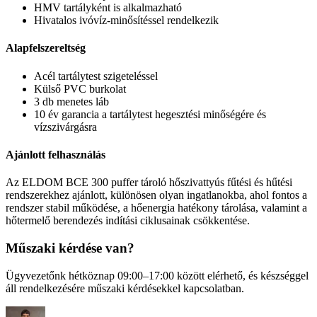
HMV tartályként is alkalmazható
Hivatalos ivóvíz-minősítéssel rendelkezik
Alapfelszereltség
Acél tartálytest szigeteléssel
Külső PVC burkolat
3 db menetes láb
10 év garancia a tartálytest hegesztési minőségére és
vízszivárgásra
Ajánlott felhasználás
Az ELDOM BCE 300 puffer tároló hőszivattyús fűtési és hűtési
rendszerekhez ajánlott, különösen olyan ingatlanokba, ahol fontos a
rendszer stabil működése, a hőenergia hatékony tárolása, valamint a
hőtermelő berendezés indítási ciklusainak csökkentése.
Műszaki kérdése van?
Ügyvezetőnk hétköznap 09:00–17:00 között elérhető, és készséggel
áll rendelkezésére műszaki kérdésekkel kapcsolatban.