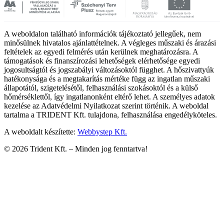
A weboldalon található információk tájékoztató jellegűek, nem
minősülnek hivatalos ajánlattételnek. A végleges műszaki és árazási
feltételek az egyedi felmérés után kerülnek meghatározásra. A
támogatások és finanszírozási lehetőségek elérhetősége egyedi
jogosultságtól és jogszabályi változásoktól függhet. A hőszivattyúk
hatékonysága és a megtakarítás mértéke függ az ingatlan műszaki
állapotától, szigetelésétől, felhasználási szokásoktól és a külső
hőmérséklettől, így ingatlanonként eltérő lehet. A személyes adatok
kezelése az Adatvédelmi Nyilatkozat szerint történik. A weboldal
tartalma a TRIDENT Kft. tulajdona, felhasználása engedélyköteles.
A weboldalt készítette:
Webbystep Kft.
©
2026
Trident Kft. –
Minden jog fenntartva!