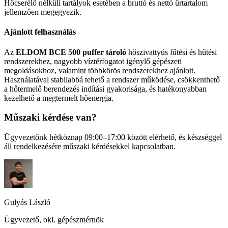
Hőcserélő nélküli tartályok esetében a bruttó és nettó űrtartalom
jellemzően megegyezik.
Ajánlott felhasználás
Az
ELDOM BCE 500 puffer tároló
hőszivattyús fűtési és hűtési
rendszerekhez, nagyobb víztérfogatot igénylő gépészeti
megoldásokhoz, valamint többkörös rendszerekhez ajánlott.
Használatával stabilabbá tehető a rendszer működése, csökkenthető
a hőtermelő berendezés indítási gyakorisága, és hatékonyabban
kezelhető a megtermelt hőenergia.
Műszaki kérdése van?
Ügyvezetőnk hétköznap 09:00–17:00 között elérhető, és készséggel
áll rendelkezésére műszaki kérdésekkel kapcsolatban.
Gulyás László
Ügyvezető, okl. gépészmérnök