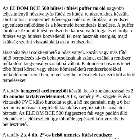
Az
ELDOM BCE 500 hűtési / fűtési puffer tároló
nagyobb
teljesítményű hőszivattyús fűtési és hűtési rendszerekhez készült,
ahol fontos a megtermelt hőenergia hatékony tárolása, a rendszer
egyenletes működése és a hőtermelő berendezés kímélése. A puffer
tároló a központi fűtési rendszerbe kapcsolva felfogja és eltárolja a
fűtésre vagy hűtésre közvetlenül fel nem használt energiát, majd
szükség szerint visszatáplálja azt a rendszerbe.
Használatával csökkenthető a hőszivattyú, kazán vagy más fűtő-
hűtő berendezés ki- és bekapcsolásainak száma, ezáltal a rendszer
működése kiegyensúlyozottabbá válhat. Különösen hasznos lehet
több fűtési körrel vagy eltérő hőmérsékletű rendszerkörökkel
működő rendszerekben, mivel segíthet mérsékelni az ezekből adódó
terheléseket.
A tartály
hengerelt acéllemezből
készül, belső zománcozással és
2
db anódos tartályvédelemmel
. A fix, kemény PU szigetelés és a
víztaszító PVC külső burkolat segíti a hő megtartását, míg a 6 bar
üzemi nyomásnak megfelelő kialakítás megbízható használatot
biztosít. Az ELDOM BCE 500 függesztett fali vagy padlón álló
telepítésre is előkészített, így többféle gépészeti környezetbe is
beilleszthető.
A tartály
2 x 4 db, 2”-os belső menetes fűtési rendszer