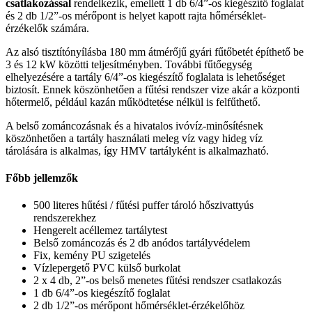
csatlakozással
rendelkezik, emellett 1 db 6/4”-os kiegészítő foglalat
és 2 db 1/2”-os mérőpont is helyet kapott rajta hőmérséklet-
érzékelők számára.
Az alsó tisztítónyílásba 180 mm átmérőjű gyári fűtőbetét építhető be
3 és 12 kW közötti teljesítményben. További fűtőegység
elhelyezésére a tartály 6/4”-os kiegészítő foglalata is lehetőséget
biztosít. Ennek köszönhetően a fűtési rendszer vize akár a központi
hőtermelő, például kazán működtetése nélkül is felfűthető.
A belső zománcozásnak és a hivatalos ivóvíz-minősítésnek
köszönhetően a tartály használati meleg víz vagy hideg víz
tárolására is alkalmas, így HMV tartályként is alkalmazható.
Főbb jellemzők
500 literes hűtési / fűtési puffer tároló hőszivattyús
rendszerekhez
Hengerelt acéllemez tartálytest
Belső zománcozás és 2 db anódos tartályvédelem
Fix, kemény PU szigetelés
Vízlepergető PVC külső burkolat
2 x 4 db, 2”-os belső menetes fűtési rendszer csatlakozás
1 db 6/4”-os kiegészítő foglalat
2 db 1/2”-os mérőpont hőmérséklet-érzékelőhöz