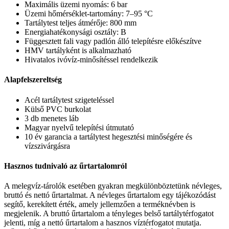
Maximális üzemi nyomás: 6 bar
Üzemi hőmérséklet-tartomány: 7–95 °C
Tartálytest teljes átmérője: 800 mm
Energiahatékonysági osztály: B
Függesztett fali vagy padlón álló telepítésre előkészítve
HMV tartályként is alkalmazható
Hivatalos ivóvíz-minősítéssel rendelkezik
Alapfelszereltség
Acél tartálytest szigeteléssel
Külső PVC burkolat
3 db menetes láb
Magyar nyelvű telepítési útmutató
10 év garancia a tartálytest hegesztési minőségére és
vízszivárgásra
Hasznos tudnivaló az űrtartalomról
A melegvíz-tárolók esetében gyakran megkülönböztetünk névleges,
bruttó és nettó űrtartalmat. A névleges űrtartalom egy tájékozódást
segítő, kerekített érték, amely jellemzően a terméknévben is
megjelenik. A bruttó űrtartalom a tényleges belső tartálytérfogatot
jelenti, míg a nettó űrtartalom a hasznos víztérfogatot mutatja.