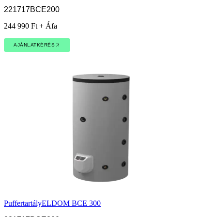
221717BCE200
244 990 Ft + Áfa
AJÁNLATKÉRÉS
AJÁNLATKÉRÉS
Puffertartály
ELDOM BCE 300