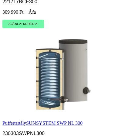
221717BCE300
309 990 Ft + Áfa
AJÁNLATKÉRÉS
AJÁNLATKÉRÉS
Puffertartály
SUNSYSTEM SWP NL 300
230303SWPNL300