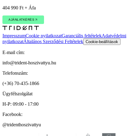
404 990 Ft + Áfa
AJÁNLATKÉRÉS
AJÁNLATKÉRÉS
Impresszum
Cookie nyilatkozat
Garanciális feltételek
Adatvédelmi
nyilatkozat
Általános Szerződési Feltételek
Cookie-beállítások
E-mail cím:
info@trident-hoszivattyu.hu
Telefonszám:
(+36) 70-435-1866
Ügyfélszolgálat
H-P: 09:00 - 17:00
Facebook:
@tridenthoszivattyu