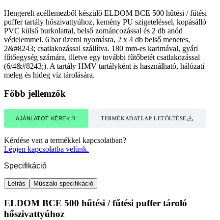
Hengerelt acéllemezből készülő ELDOM BCE 500 hűtési / fűtési
puffer tartály hőszivattyúhoz, kemény PU szigeteléssel, kopásálló
PVC külső burkolattal, belső zománcozással és 2 db anód
védelemmel. 6 bar üzemi nyomásra, 2 x 4 db belső menetes,
2&#8243; csatlakozással szállítva. 180 mm-es karimával, gyári
fűtőegység számára, illetve egy további fűtőbetét csatlakozással
(6/4&#8243;). A tartály HMV tartályként is használható, hálózati
meleg és hideg víz tárolására.
Főbb jellemzők
AJÁNLATOT KÉREK
TERMÉKADATLAP LETÖLTÉSE
AJÁNLATOT KÉREK
TERMÉKADATLAP LETÖLTÉSE
Kérdése van a termékkel kapcsolatban?
Lépjen kapcsolatba velünk.
Specifikáció
Leírás
Műszaki specifikáció
ELDOM BCE 500 hűtési / fűtési puffer tároló
hőszivattyúhoz