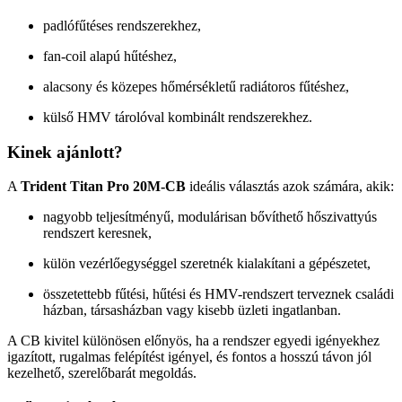
padlófűtéses rendszerekhez,
fan-coil alapú hűtéshez,
alacsony és közepes hőmérsékletű radiátoros fűtéshez,
külső HMV tárolóval kombinált rendszerekhez.
Kinek ajánlott?
A
Trident Titan Pro 20M-CB
ideális választás azok számára, akik:
nagyobb teljesítményű, modulárisan bővíthető hőszivattyús
rendszert keresnek,
külön vezérlőegységgel szeretnék kialakítani a gépészetet,
összetettebb fűtési, hűtési és HMV-rendszert terveznek családi
házban, társasházban vagy kisebb üzleti ingatlanban.
A CB kivitel különösen előnyös, ha a rendszer egyedi igényekhez
igazított, rugalmas felépítést igényel, és fontos a hosszú távon jól
kezelhető, szerelőbarát megoldás.