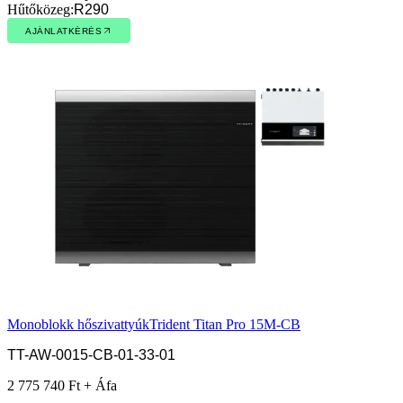
Hűtőközeg
:
R290
AJÁNLATKÉRÉS
AJÁNLATKÉRÉS
Monoblokk hőszivattyúk
Trident Titan Pro 15M-CB
TT-AW-0015-CB-01-33-01
2 775 740 Ft + Áfa