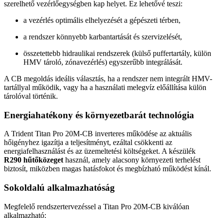
szerelhető vezérlőegységben kap helyet. Ez lehetővé teszi:
a vezérlés optimális elhelyezését a gépészeti térben,
a rendszer könnyebb karbantartását és szervizelését,
összetettebb hidraulikai rendszerek (külső puffertartály, külön
HMV tároló, zónavezérlés) egyszerűbb integrálását.
A CB megoldás ideális választás, ha a rendszer nem integrált HMV-
tartállyal működik, vagy ha a használati melegvíz előállítása külön
tárolóval történik.
Energiahatékony és környezetbarát technológia
A Trident Titan Pro 20M-CB inverteres működése az aktuális
hőigényhez igazítja a teljesítményt, ezáltal csökkenti az
energiafelhasználást és az üzemeltetési költségeket. A készülék
R290 hűtőközeget
használ, amely alacsony környezeti terhelést
biztosít, miközben magas hatásfokot és megbízható működést kínál.
Sokoldalú alkalmazhatóság
Megfelelő rendszertervezéssel a Titan Pro 20M-CB kiválóan
alkalmazható: