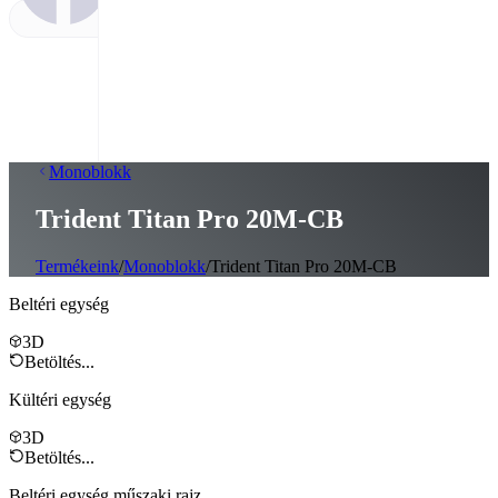
Monoblokk
Trident Titan Pro 20M‑CB
Termékeink
/
Monoblokk
/
Trident Titan Pro 20M-CB
Beltéri egység
3D
Betöltés...
Kültéri egység
3D
Betöltés...
Beltéri egység műszaki rajz