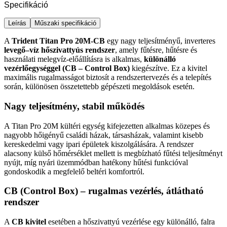
Specifikáció
Leírás
Műszaki specifikáció
A
Trident Titan Pro 20M-CB
egy nagy teljesítményű, inverteres
levegő–víz hőszivattyús rendszer
, amely fűtésre, hűtésre és
használati melegvíz-előállításra is alkalmas,
különálló
vezérlőegységgel (CB – Control Box)
kiegészítve. Ez a kivitel
maximális rugalmasságot biztosít a rendszertervezés és a telepítés
során, különösen összetettebb gépészeti megoldások esetén.
Nagy teljesítmény, stabil működés
A Titan Pro 20M kültéri egység kifejezetten alkalmas közepes és
nagyobb hőigényű családi házak, társasházak, valamint kisebb
kereskedelmi vagy ipari épületek kiszolgálására. A rendszer
alacsony külső hőmérséklet mellett is megbízható fűtési teljesítményt
nyújt, míg nyári üzemmódban hatékony hűtési funkcióval
gondoskodik a megfelelő beltéri komfortról.
CB (Control Box) – rugalmas vezérlés, átlátható
rendszer
A
CB kivitel
esetében a hőszivattyú vezérlése egy különálló, falra