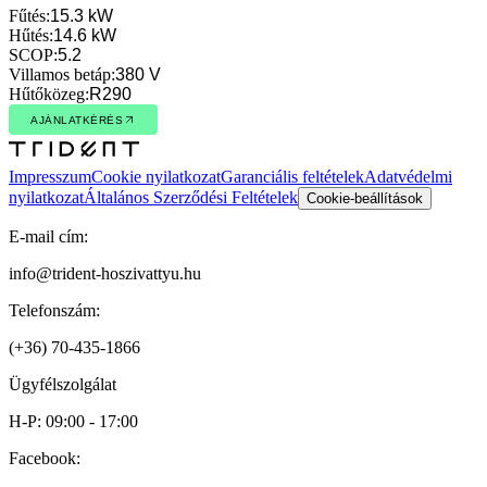
Fűtés
:
15.3 kW
Hűtés
:
14.6 kW
SCOP
:
5.2
Villamos betáp
:
380 V
Hűtőközeg
:
R290
AJÁNLATKÉRÉS
AJÁNLATKÉRÉS
Impresszum
Cookie nyilatkozat
Garanciális feltételek
Adatvédelmi
nyilatkozat
Általános Szerződési Feltételek
Cookie-beállítások
E-mail cím:
info@trident-hoszivattyu.hu
Telefonszám:
(+36) 70-435-1866
Ügyfélszolgálat
H-P: 09:00 - 17:00
Facebook: