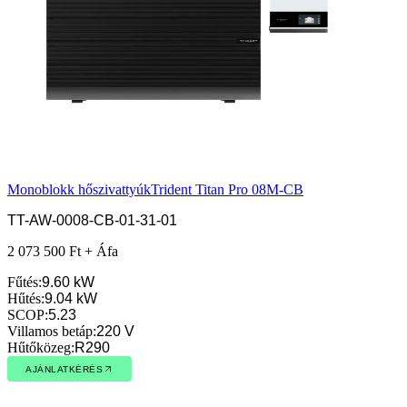
Monoblokk hőszivattyúk
Trident Titan Pro 08M-CB
TT-AW-0008-CB-01-31-01
2 073 500 Ft + Áfa
Fűtés
:
9.60 kW
Hűtés
:
9.04 kW
SCOP
:
5.23
Villamos betáp
:
220 V
Hűtőközeg
:
R290
AJÁNLATKÉRÉS
AJÁNLATKÉRÉS