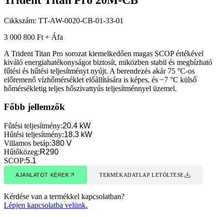
Cikkszám:
TT-AW-0020-CB-01-33-01
3 000 800 Ft + Áfa
A Trident Titan Pro sorozat kiemelkedően magas SCOP értékével
kiváló energiahatékonyságot biztosít, miközben stabil és megbízható
fűtési és hűtési teljesítményt nyújt. A berendezés akár 75 °C-os
előremenő vízhőmérséklet előállítására is képes, és −7 °C külső
hőmérsékletig teljes hőszivattyús teljesítménnyel üzemel.
Főbb jellemzők
Fűtési teljesítmény
:
20.4 kW
Hűtési teljesítmény
:
18.3 kW
Villamos betáp
:
380 V
Hűtőközeg
:
R290
SCOP
:
5.1
AJÁNLATOT KÉREK
TERMÉKADATLAP LETÖLTÉSE
AJÁNLATOT KÉREK
TERMÉKADATLAP LETÖLTÉSE
Kérdése van a termékkel kapcsolatban?
Lépjen kapcsolatba velünk.