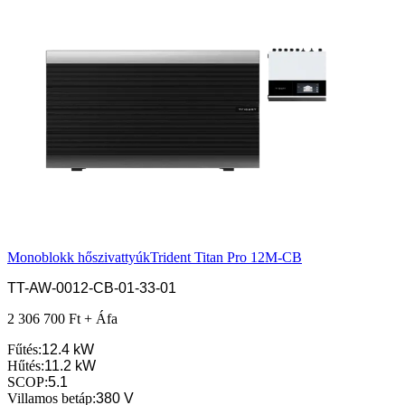
Monoblokk hőszivattyúk
Trident Titan Pro 12M-CB
TT-AW-0012-CB-01-33-01
2 306 700 Ft + Áfa
Fűtés
:
12.4 kW
Hűtés
:
11.2 kW
SCOP
:
5.1
Villamos betáp
:
380 V