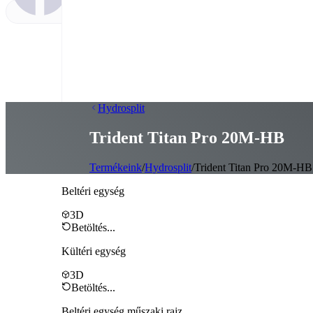
Hydrosplit
Trident Titan Pro 20M‑HB
Termékeink
/
Hydrosplit
/
Trident Titan Pro 20M-HB
Beltéri egység
3D
Betöltés...
Kültéri egység
3D
Betöltés...
Beltéri egység műszaki rajz