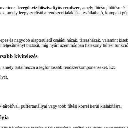
inverteres
levegő–víz hőszivattyús rendszer
, amely fűtésre, hűtésre és
lmaz, amely leegyszerűsíti a rendszerkialakítást, és átlátható, kompakt
epes és nagyobb alapterületű családi házak, társasházak, valamint kiseb
ési teljesítményt biztosít, míg nyári üzemmódban hatékony hűtési funkció
sabb kivitelezés
k, amely tartalmazza a legfontosabb rendszerkomponenseket. Ez:
lyét,
olóval, puffertartállyal vagy több fűtési körrel kerül kialakításra.
ógia