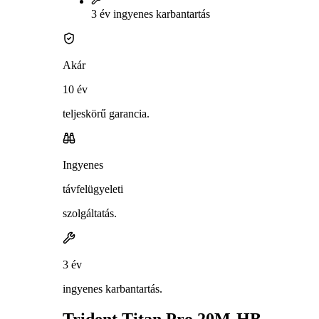
3 év ingyenes karbantartás
Akár
10 év
teljeskörű garancia.
Ingyenes
távfelügyeleti
szolgáltatás.
3 év
ingyenes karbantartás.
Trident Titan Pro 20M-HB