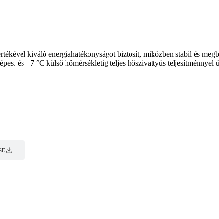
kével kiváló energiahatékonyságot biztosít, miközben stabil és megbízh
épes, és −7 °C külső hőmérsékletig teljes hőszivattyús teljesítménnyel 
SE
SE