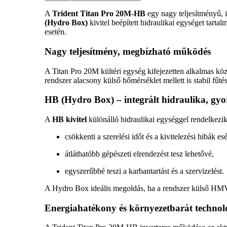
A
Trident Titan Pro 20M-HB
egy nagy teljesítményű, 
(Hydro Box)
kivitel beépített hidraulikai egységet tarta
esetén.
Nagy teljesítmény, megbízható működés
A Titan Pro 20M kültéri egység kifejezetten alkalmas köz
rendszer alacsony külső hőmérséklet mellett is stabil fűt
HB (Hydro Box) – integrált hidraulika, gyor
A
HB kivitel
különálló hidraulikai egységgel rendelkezi
csökkenti a szerelési időt és a kivitelezési hibák esé
átláthatóbb gépészeti elrendezést tesz lehetővé,
egyszerűbbé teszi a karbantartást és a szervizelést.
A Hydro Box ideális megoldás, ha a rendszer külső HMV-tár
Energiahatékony és környezetbarát technol