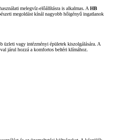
 használati melegvíz-előállításra is alkalmas. A
HB
 gépészeti megoldást kínál nagyobb hőigényű ingatlanok
b üzleti vagy intézményi épületek kiszolgálására. A
val járul hozzá a komfortos beltéri klímához.