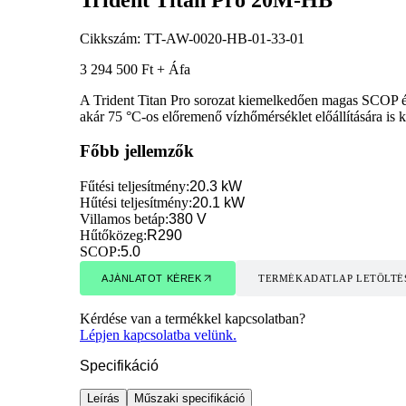
Cikkszám:
TT-AW-0020-HB-01-33-01
3 294 500 Ft + Áfa
A Trident Titan Pro sorozat kiemelkedően magas SCOP érté
akár 75 °C-os előremenő vízhőmérséklet előállítására is k
Főbb jellemzők
Fűtési teljesítmény
:
20.3 kW
Hűtési teljesítmény
:
20.1 kW
Villamos betáp
:
380 V
Hűtőközeg
:
R290
SCOP
:
5.0
AJÁNLATOT KÉREK
TERMÉKADATLAP LETÖLTÉ
AJÁNLATOT KÉREK
TERMÉKADATLAP LETÖLTÉ
Kérdése van a termékkel kapcsolatban?
Lépjen kapcsolatba velünk.
Specifikáció
Leírás
Műszaki specifikáció